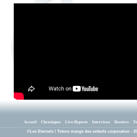
Accueil
Chroniques
Live-Reports
Interviews
Dossiers
T
©Les Eternels / Totoro mange des enfants corporation - 20