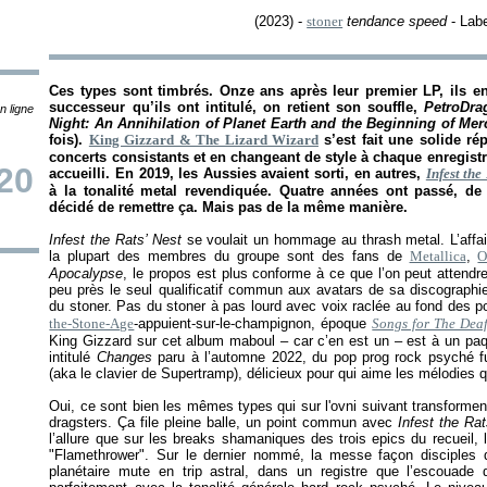
(2023) -
stoner
tendance speed
- Labe
Ces types sont timbrés. Onze ans après leur premier LP, ils en
successeur qu’ils ont intitulé, on retient son souffle,
PetroDra
n ligne
Night: An Annihilation of Planet Earth and the Beginning of Me
fois).
King Gizzard & The Lizard Wizard
s’est fait une solide ré
concerts consistants et en changeant de style à chaque enregis
20
accueilli. En 2019, les Aussies avaient sorti, en autres,
Infest the
à la tonalité metal revendiquée. Quatre années ont passé, de 
décidé de remettre ça. Mais pas de la même manière.
Infest the Rats’ Nest
se voulait un hommage au thrash metal. L’affair
la plupart des membres du groupe sont des fans de
Metallica
,
O
Apocalypse
, le propos est plus conforme à ce que l’on peut attendr
peu près le seul qualificatif commun aux avatars de sa discographie
du stoner. Pas du stoner à pas lourd avec voix raclée au fond des pot
the-Stone-Age
-appuient-sur-le-champignon, époque
Songs for The Dea
King Gizzard sur cet album maboul – car c’en est un – est à un paq
intitulé
Changes
paru à l’automne 2022, du pop prog rock psyché fun
(aka le clavier de Supertramp), délicieux pour qui aime les mélodies 
Oui, ce sont bien les mêmes types qui sur l'ovni suivant transform
dragsters. Ça file pleine balle, un point commun avec
Infest the Rat
l’allure que sur les breaks shamaniques des trois epics du recueil, l
"Flamethrower". Sur le dernier nommé, la messe façon disciples d’
planétaire mute en trip astral, dans un registre que l’escouade 