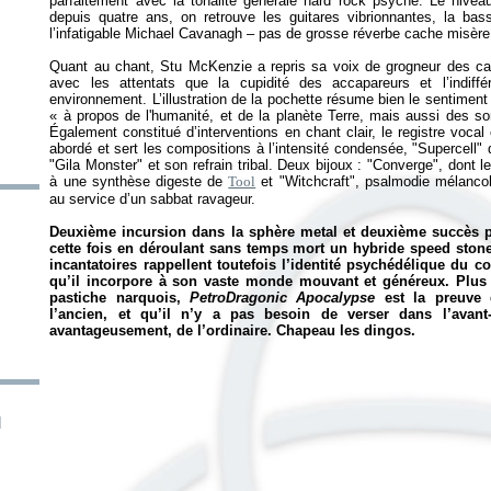
parfaitement avec la tonalité générale hard rock psyché. Le nivea
depuis quatre ans, on retrouve les guitares vibrionnantes, la bas
l’infatigable Michael Cavanagh – pas de grosse réverbe cache misère 
Quant au chant, Stu McKenzie a repris sa voix de grogneur des c
avec les attentats que la cupidité des accapareurs et l’indiff
environnement. L’illustration de la pochette résume bien le sentiment
«
à propos de l'humanité, et de la planète Terre, mais aussi des s
Également constitué d’interventions en chant clair, le registre vocal
abordé et sert les compositions à l’intensité condensée, "Supercell
"Gila Monster" et son refrain tribal. Deux bijoux : "Converge", dont 
à une synthèse digeste de
Tool
et "Witchcraft", psalmodie mélancoli
au service d’un sabbat ravageur.
Deuxième incursion dans la sphère metal et deuxième succès p
cette fois en déroulant sans temps mort un hybride speed ston
incantatoires rappellent toutefois l’identité psychédélique du co
qu’il incorpore à son vaste monde mouvant et généreux. Plus
pastiche narquois,
PetroDragonic Apocalypse
est la preuve q
l’ancien, et qu’il n’y a pas besoin de verser dans l’avan
avantageusement, de l’ordinaire. Chapeau les dingos.
]