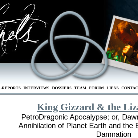
E-REPORTS
INTERVIEWS
DOSSIERS
TEAM
FORUM
LIENS
CONTAC
King Gizzard & the Li
PetroDragonic Apocalypse; or, Dawn
Annihilation of Planet Earth and the 
Damnation