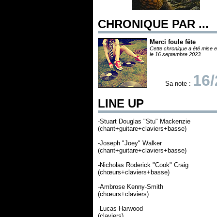
CHRONIQUE PAR ...
Merci foule fête
Cette chronique a été mise e
le 16 septembre 2023
16/
Sa note :
LINE UP
-Stuart Douglas "Stu" Mackenzie
(chant+guitare+claviers+basse)
-Joseph "Joey" Walker
(chant+guitare+claviers+basse)
-Nicholas Roderick "Cook" Craig
(chœurs+claviers+basse)
-Ambrose Kenny-Smith
(chœurs+claviers)
-Lucas Harwood
(claviers)