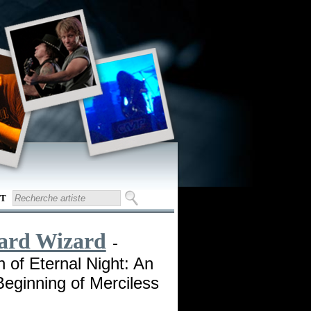
T
zard Wizard
-
 of Eternal Night: An
Beginning of Merciless