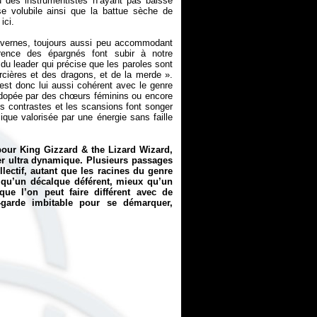
u des instrumentistes n’ayant pas baissé
se volubile ainsi que la battue sèche de
ici.
avernes, toujours aussi peu accommodant
érence des épargnés font subir à notre
 du leader qui précise que les paroles sont
orcières et des dragons, et de la merde
».
 est donc lui aussi cohérent avec le genre
" dopée par des chœurs féminins ou encore
les contrastes et les scansions font songer
que valorisée par une énergie sans faille
our King Gizzard & the Lizard Wizard,
er ultra dynamique. Plusieurs passages
llectif, autant que les racines du genre
 qu’un décalque déférent, mieux qu’un
ue l’on peut faire différent avec de
t-garde imbitable pour se démarquer,