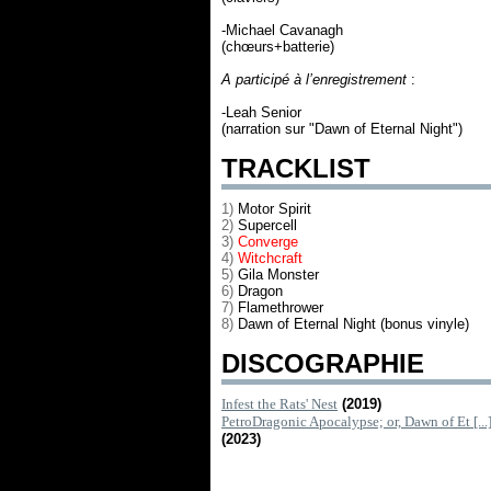
-Michael Cavanagh
(chœurs+batterie)
A participé à l’enregistrement
:
-Leah Senior
(narration sur "Dawn of Eternal Night")
TRACKLIST
1)
Motor Spirit
2)
Supercell
3)
Converge
4)
Witchcraft
5)
Gila Monster
6)
Dragon
7)
Flamethrower
8)
Dawn of Eternal Night (bonus vinyle)
DISCOGRAPHIE
Infest the Rats' Nest
(2019)
PetroDragonic Apocalypse; or, Dawn of Et [...
(2023)