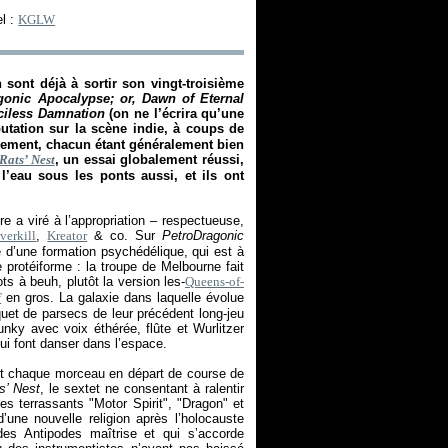
l :
KGLW
 sont déjà à sortir son vingt-troisième
gonic Apocalypse; or, Dawn of Eternal
rciless Damnation
(on ne l’écrira qu’une
putation sur la scène indie, à coups de
trement, chacun étant généralement bien
 Rats’ Nest
, un essai globalement réussi,
l’eau sous les ponts aussi, et ils ont
e a viré à l’appropriation – respectueuse,
verkill
,
Kreator
& co. Sur
PetroDragonic
e d’une formation psychédélique, qui est à
 protéiforme : la troupe de Melbourne fait
s à beuh, plutôt la version les-
Queens-of-
f
en gros. La galaxie dans laquelle évolue
uet de parsecs de leur précédent long-jeu
ky avec voix éthérée, flûte et Wurlitzer
qui font danser dans l’espace.
ent chaque morceau en départ de course de
s’ Nest
, le sextet ne consentant à ralentir
es terrassants "Motor Spirit", "Dragon" et
une nouvelle religion après l’holocauste
des Antipodes maîtrise et qui s’accorde