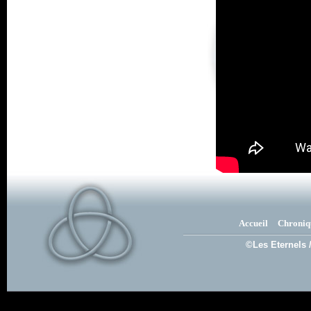
Accueil
Chroniq
©Les Eternels 