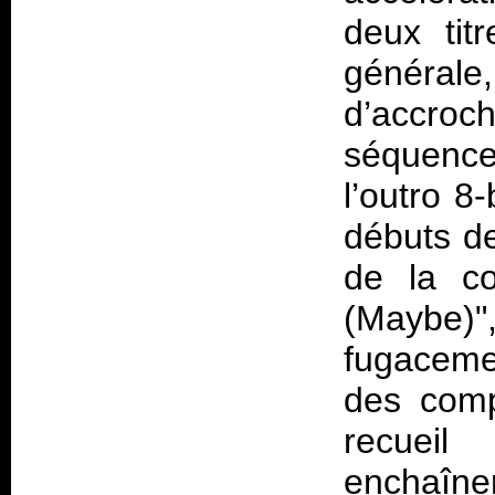
deux tit
général
d’accroc
séquence
l’outro 8
débuts de
de la co
(Maybe
fugaceme
des comp
recueil
enchaîne