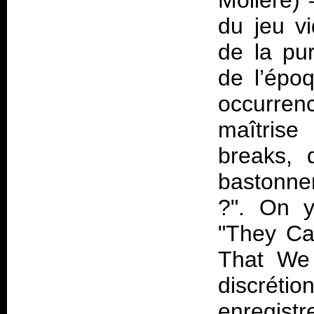
Molière)
du jeu v
de la pur
de l’époq
occurrenc
maîtrise
breaks, 
bastonnen
?". On y
"They Ca
That We 
discré
enregist