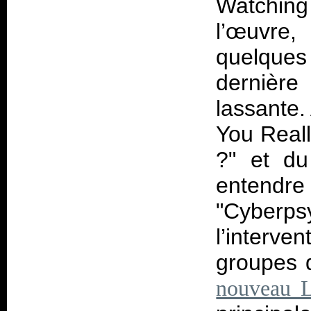
Watchin
l’œuvre, 
quelques 
dernière
lassante.
You Reall
?" et du
entendr
"Cyber
l’interv
groupes 
nouveau 