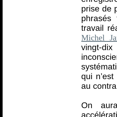
prise de 
phrasés 
travail r
Michel Ja
vingt-d
inconscie
systémat
qui n’es
au contra
On aura
accéléra