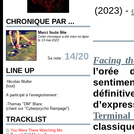
(2023) -
CHRONIQUE PAR ...
Merci foule fête
Cette chronique a été mise en ligne
le 13 mai 2023
14/20
Facing th
Sa note :
l’orée 
LINE UP
sentime
-Nicolas Muller
(tout)
défini
A participé à l’enregistrement
:
d’expres
-Thomas "DM" Blanc
(chant sur "Cyberpsycho Rampage")
Terminal
TRACKLIST
classi
1)
You Were There Watching Me