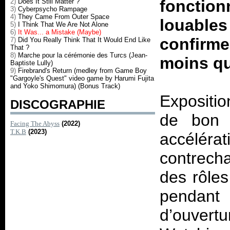
fonction
2)
Does It Still Matter ?
3)
Cyberpsycho Rampage
4)
They Came From Outer Space
louabl
5)
I Think That We Are Not Alone
6)
It Was... a Mistake (Maybe)
confirm
7)
Did You Really Think That It Would End Like
That ?
8)
Marche pour la cérémonie des Turcs (Jean-
moins qu
Baptiste Lully)
9)
Firebrand's Return (medley from Game Boy
"Gargoyle's Quest" video game by Harumi Fujita
and Yoko Shimomura) (Bonus Track)
Expositio
DISCOGRAPHIE
de bon a
Facing The Abyss
(2022)
T.K.B
(2023)
accélér
contrech
des rôles
pendant 
d’ouver