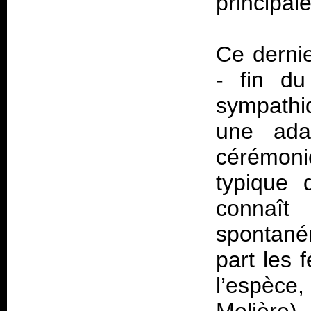
principal
Ce dernie
- fin du
sympathiq
une ada
cérémonie
typique 
connaît 
spontané
part les 
l’espèc