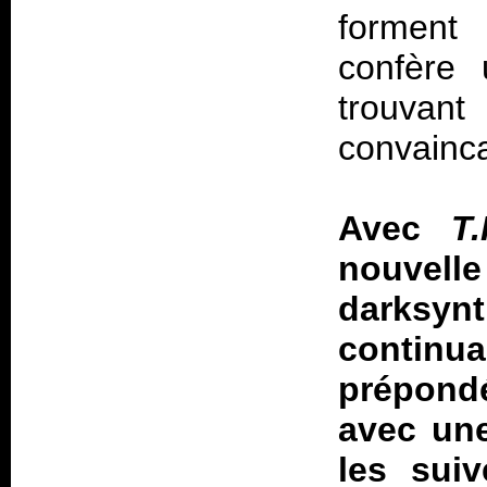
forment 
confère 
trouvan
convainc
Avec
T
nouvel
darksy
contin
prépondé
avec une
les suiv