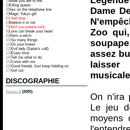
Légend
1)
What you are to me
2)
Killing queen
Dame De
3)
Sex on the telephone line
4)
Magic Tokyo girl
5)
I feel blue
N'empêch
6)
Believe it or not
7)
Don't you wanna rock
Zoo qui,
8)
Love can break your heart
9)
She's a witch
10)
So many things
soupape,
11)
On your knees
12)
Evil lady (Satan's call)
assez bur
13)
Every time
14)
Tell me what to do
laisser
15)
Come with me
16)
Good friends Just keep holding on
17)
Get out
musicale
DISCOGRAPHIE
Furioso II
(2005)
On n'ira 
Le jeu d
moyens d
l'entendr