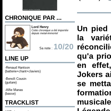
CHRONIQUE PAR ...
Un pied 
Lord Henry
Cette chronique a été importée
depuis metal-immortel
la vari
10/20
réconci
Sa note :
qu'a prio
LINE UP
en effet
-Renaud Hantson
(batterie+chant+claviers)
Jokers ai
-Benoît Cousin
se metta
(guitare)
-Alfie Manas
formati
(basse)
musica
TRACKLIST