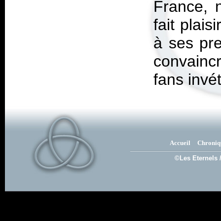
France, 
fait plai
à ses pr
convainc
fans inv
Accueil
Chroniq
©Les Eternels 