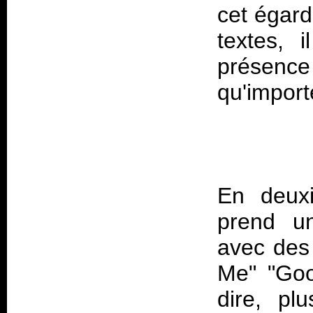
cet égard
textes, 
présence 
En deuxi
prend un
avec des
Me" "Good
dire, pl