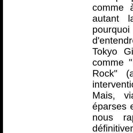
comme à
autant l
pourquo
d'entend
Tokyo Gi
comme "I
Rock" (
intervent
Mais, v
éparses e
nous ra
définitiv