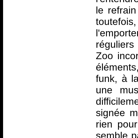
le refra
toutefois,
l'emport
régulier
Zoo incor
éléments
funk, à l
une musi
difficil
signée mo
rien pour
semble p