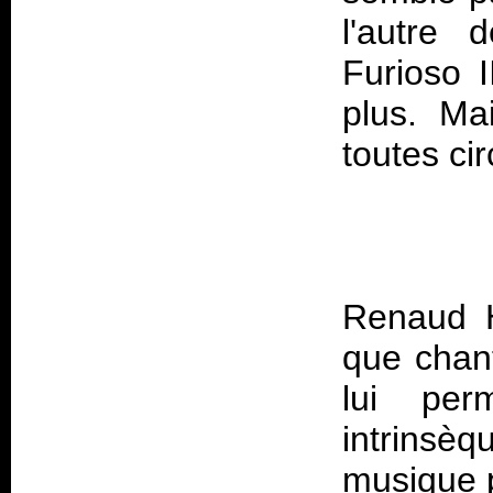
l'autre 
Furioso I
plus. Ma
Renaud H
que chant
lui per
intrinsè
musique p