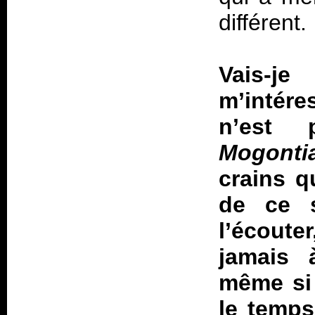
différent.
Vais-j
m’intére
n’est 
Mogont
crains q
de ce s
l’écoute
jamais 
même si 
le temps