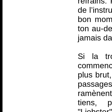
refrains.
de l’inst
bon mome
ton au-d
jamais da
Si la tr
commence
plus brut
passage
ramènent 
tiens, 
"Liebster