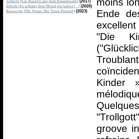
moins lo
Totholz (Ein Raunen aus dem Klammwald)
(2017)
Irrlicht (Es schlägt dem Mond ein kaltes [...]
(2020)
Ende des
Karwoche (Die Sonne Der Toten Pulsiert)
(2023)
excellent
"Die K
("Glück
Troubla
coïncide
Kinder
mélodique
Quelques
"Trollgot
groove in