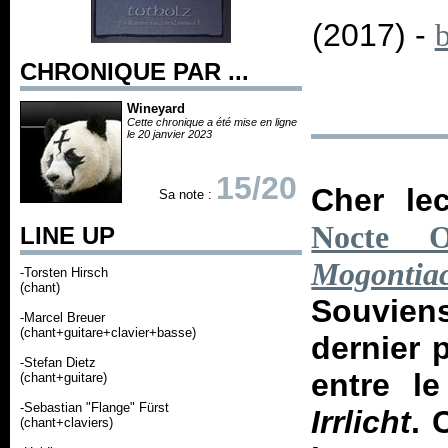
(2017) -
CHRONIQUE PAR ...
Wineyard
Cette chronique a été mise en ligne
le 20 janvier 2023
15/20
Cher lec
Sa note :
Nocte O
LINE UP
Mogontia
-Torsten Hirsch
(chant)
Souvien
-Marcel Breuer
(chant+guitare+clavier+basse)
dernier 
-Stefan Dietz
entre l
(chant+guitare)
-Sebastian "Flange" Fürst
Irrlicht
. 
(chant+claviers)