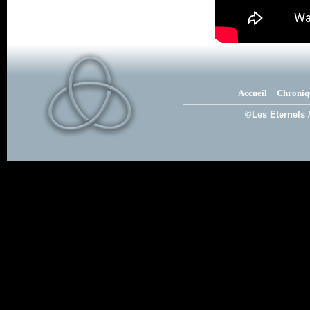
Accueil
Chroniq
©Les Eternels 