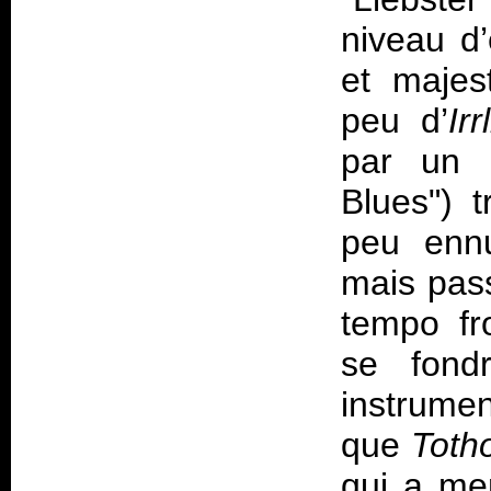
niveau d
et majes
peu d’
Irr
par un i
Blues") 
peu ennu
mais pass
tempo fr
se fond
instrume
que
Toth
qui a m