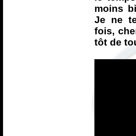
moins b
Je ne t
fois, che
tôt de to