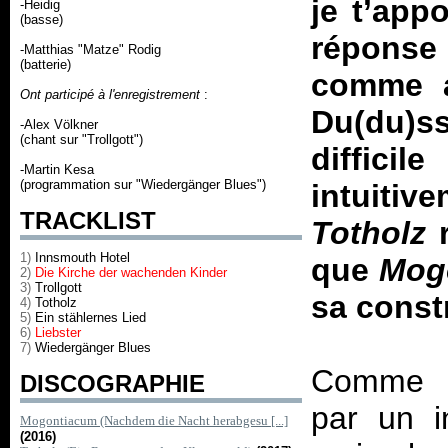
je t’app
-Heidig
(basse)
réponse 
-Matthias "Matze" Rodig
(batterie)
comme au
Ont participé à l'enregistrement
:
Du(du)s
-Alex Völkner
(chant sur "Trollgott")
diffic
-Martin Kesa
(programmation sur "Wiedergänger Blues")
intuitiv
TRACKLIST
Totholz
1)
Innsmouth Hotel
que
Mog
2)
Die Kirche der wachenden Kinder
3)
Trollgott
sa const
4)
Totholz
5)
Ein stählernes Lied
6)
Liebster
7)
Wiedergänger Blues
Comme
DISCOGRAPHIE
par un i
Mogontiacum (Nachdem die Nacht herabgesu [...]
(2016)