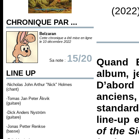
(2022
CHRONIQUE PAR ...
Belzaran
Cette chronique a été mise en ligne
le 10 décembre 2022
15/20
Quand B
Sa note :
album, j
LINE UP
D’abord
-Nicholas John Arthur "Nick" Holmes
(chant)
anciens
-Tomas Jan Peter Åkvik
(guitare)
standar
-Dick Anders Nyström
line-up 
(guitare)
-Jonas Petter Renkse
of the S
(basse)