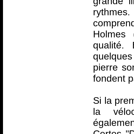
grande l
rythmes. 
comprend.
Holmes 
qualité.
quelque
pierre so
fondent p
Si la pre
la vélo
égalemen
Certes "D