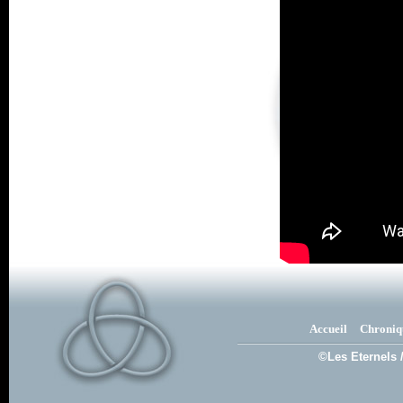
Accueil
Chroniq
©Les Eternels 