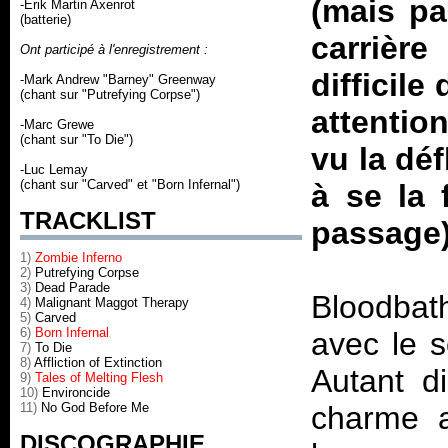
(mais pa
-Erik Martin Axenrot
(batterie)
carrièr
Ont participé à l'enregistrement :
difficile
-Mark Andrew "Barney" Greenway
(chant sur "Putrefying Corpse")
attentio
-Marc Grewe
(chant sur "To Die")
vu la déf
-Luc Lemay
(chant sur "Carved" et "Born Infernal")
à se la 
TRACKLIST
passage)
1)
Zombie Inferno
2)
Putrefying Corpse
3)
Dead Parade
Bloodbat
4)
Malignant Maggot Therapy
5)
Carved
6)
Born Infernal
avec le s
7)
To Die
8)
Affliction of Extinction
Autant d
9)
Tales of Melting Flesh
10)
Environcide
11)
No God Before Me
charme a
DISCOGRAPHIE