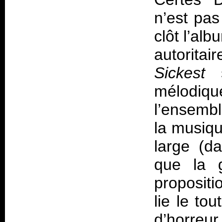
n’est pa
clôt l’alb
autorita
Sickest
s
mélodiqu
l’ensembl
la musiqu
large (d
que la 
proposit
lie le to
d’horreur