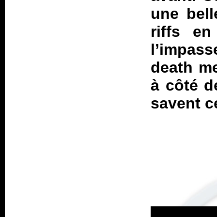
une bell
riffs en
l’impass
death me
à côté d
savent ce