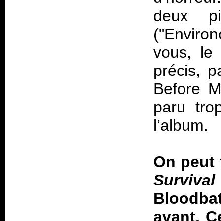
deux pi
("Environ
vous, le
précis, p
Before 
paru tro
l’album.
On peut 
Survival
Blood
avant. C