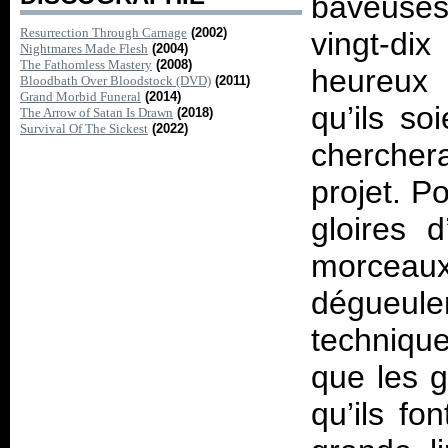
baveuses 
Resurrection Through Carnage
(2002)
vingt-di
Nightmares Made Flesh
(2004)
The Fathomless Mastery
(2008)
heureux
Bloodbath Over Bloodstock (DVD)
(2011)
Grand Morbid Funeral
(2014)
qu’ils s
The Arrow of Satan Is Drawn
(2018)
Survival Of The Sickest
(2022)
cherchera
projet. P
gloires 
morceaux
dégueule
techniqu
que les g
qu’ils fo