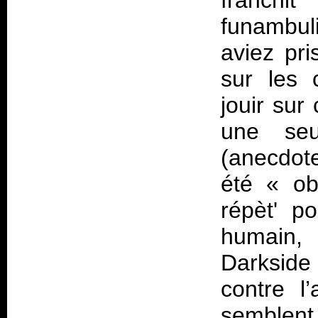
franchi
funambul
aviez pri
sur les 
jouir sur
une seu
(anecdot
été «
ob
répèt' p
humain,
Darkside
contre l
semblen