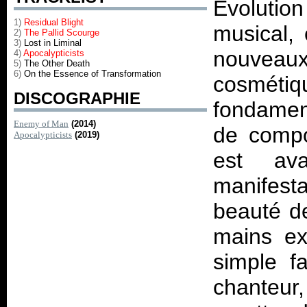
Évolution
1)
Residual Blight
musical,
2)
The Pallid Scourge
3)
Lost in Liminal
nouveau
4)
Apocalypticists
5)
The Other Death
6)
On the Essence of Transformation
cosmé
DISCOGRAPHIE
fondamen
Enemy of Man
(2014)
de compo
Apocalypticists
(2019)
est av
manifesta
beauté de
mains ex
simple fa
chanteur,