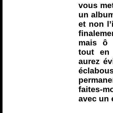
vous met
un album
et non l
finalem
mais ô 
tout en 
aurez é
éclabou
permane
faites-mo
avec un 