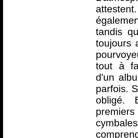
attest
également
tandis q
toujours 
pourvoye
tout à f
d'un albu
parfois. 
obligé. 
premiers
cymbale
compren