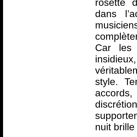
rosette d
dans l’
musicie
complète
Car les 
insidie
véritable
style. T
accords,
discrét
supporte
nuit brille