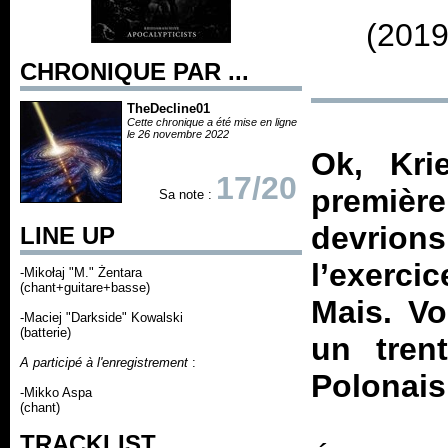
(2019
CHRONIQUE PAR ...
TheDecline01
Cette chronique a été mise en ligne
le 26 novembre 2022
Ok, Kri
17/20
premièr
Sa note :
devrio
LINE UP
l’exerci
-Mikołaj "M." Żentara
(chant+guitare+basse)
Mais. V
-Maciej "Darkside" Kowalski
(batterie)
un tren
A participé à l'enregistrement
:
Polonais
-Mikko Aspa
(chant)
TRACKLIST