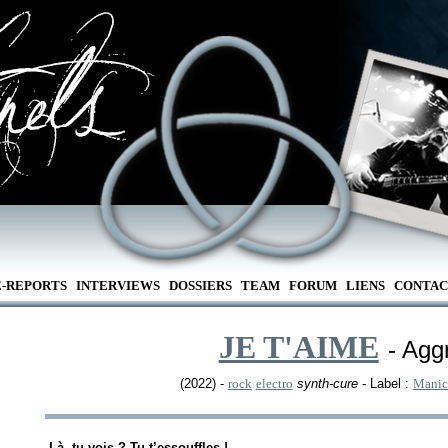
E-REPORTS
INTERVIEWS
DOSSIERS
TEAM
FORUM
LIENS
CONTAC
JE T'AIME
- Agg
(2022) -
rock
electro
synth-cure
- Label :
Manic
-Là, tu vois ? Tu t’essouffles !