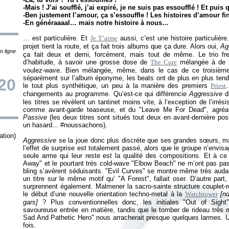
-Mais ! J’ai soufflé, j’ai expiré, je ne suis pas essoufflé ! Et puis 
-Ben justement l’amour, ça s’essouffle ! Les histoires d’amour fi
-En généraaaal… mais notre histoire à nous…
… est particulière. Et
Je T’aime
aussi, c’est une histoire particulière.
projet tient la route, et ça fait trois albums que ça dure. Alors oui,
Ag
n ligne
ça fait deux et demi, forcément, mais tout de même. Le trio fr
d’habitude, à savoir une grosse dose de
The Cure
mélangée à de l’
voulez-wave. Bien mélangée, même, dans le cas de ce troisième 
séparément sur l’album éponyme, les beats ont de plus en plus tenda
20
le tout plus synthétique, un peu à la manière des premiers
Priest
changements au programme. Qu’est-ce qui différencie
Aggressive
les titres se révèlent un tantinet moins vite, à l’exception de l’irré
comme avant-garde teaseuse, et du "Leave Me For Dead", agréa
Passive
(les deux titres sont situés tout deux en avant-dernière pos
un hasard... #noussachons).
tion)
Aggressive
se la joue donc plus discrète que ses grandes sœurs, 
l’effet de surprise est totalement passé, alors que le groupe n’env
seule arme qui leur reste est la qualité des compositions. Et à ce
Away" et le pourtant très cold-wave "Elbow Beach" ne m’ont pas pass
bling s’avèrent séduisants. "Evil Curves" se montre même très audaci
un titre sur le même motif qu’ "A Forest", fallait oser. D’autre part,
surprennent également. Malmener la sacro-sainte structure couplet-ref
le début d’une nouvelle orientation techno-metal à la
Watchtow
er
[nd
gars]
? Plus conventionnelles donc, les initiales "Out of Sight"
savoureuse entrée en matière, tandis que le tomber de rideau très 
Sad And Pathetic Hero" nous arracherait presque quelques larmes. U
fois.