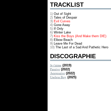
TRACKLIST
1)
Out of Sight
2)
Tales of Despair
3)
Evil Curves
4)
Gone Away
5)
If Only
6)
Winter Lake
7)
Kiss the Boys (And Make them DIE)
8)
Elbow Beach
9)
Leave Me For Dead
10)
The Last of a Sad And Pathetic Hero
DISCOGRAPHIE
Je t'aime
(2019)
Passive
(2022)
Aggressive
(2022)
Useless Boy
(2025)