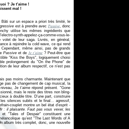
quoi ? Je t’aime !
nissent mal !
 Bâti sur un espace a priori très limité, le
gressive
est à prendre avec
Passive
, donc
enchy utilise les mêmes ingrédients que
electro-synth-appelez-ça-comme-vous-le-
volet de leur saga. Livrés, en général,
nce à rejoindre la cold wave, ce qui rend
. Cependant, même ainsi, pas de grands
de
Passive
et de
Je t’aime
? Peut-être que
sistible "Kiss the Boys", logiquement choisi
ble prolongement du "On the Phone" de
ition de leur album respectif, ce n’est pas
mais pas moins charmante. Maintenant que
isage pas de changement de cap musical, la
 niveau, Je t’aime répond présent. "Gone
ionné, mais le reste des titres non bling-
eux à double titre. D’une part, construire
 les silences subits et le final… agressif,
rain-couplet montre un bel état d’esprit -
lr : il plaisante. Faut pas vous vexer, les
 et "Tales of Despair" constituent une
mélancolique qu’est "The Last Words of A
n album très complet, donc, une nouvelle