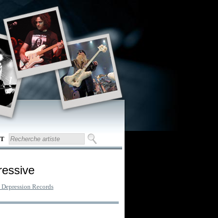
T
ressive
 Depression Records