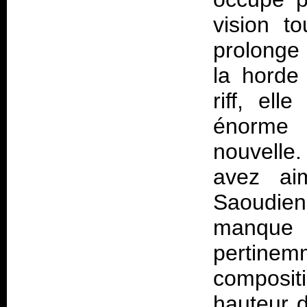
vision t
prolonge
la horde
riff, el
énorme 
nouvelle
avez ai
Saoudie
manque t
pertinem
composit
hauteur d