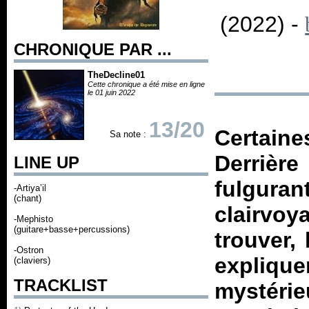
(2022) -
CHRONIQUE PAR ...
TheDecline01
Cette chronique a été mise en ligne
le 01 juin 2022
13/20
Certaine
Sa note :
Derriè
LINE UP
fulgur
-Artiya’il
(chant)
clairvo
-Mephisto
(guitare+basse+percussions)
trouver,
-Ostron
expliqu
(claviers)
TRACKLIST
mystéri