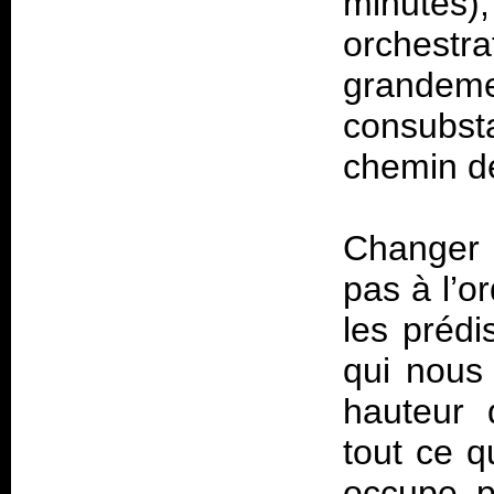
minute
orchestr
grandem
consubst
chemin d
Changer 
pas à l’or
les prédi
qui nous 
hauteur 
tout ce q
occupe p