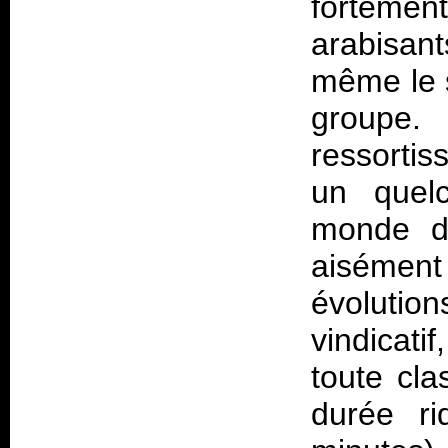
fortement
arabisan
même le 
groupe.
ressortis
un quel
monde du
aisémen
évolutio
vindicat
toute cla
durée ri