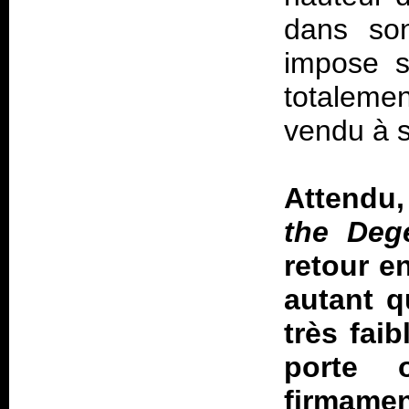
dans son
impose s
totaleme
vendu à 
Attendu,
the Deg
retour e
autant q
très fai
porte 
firmamen