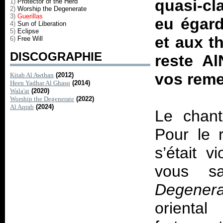
quasi-cl
1)
Protector of the Herd
2)
Worship the Degenerate
3)
Guerillas
eu égar
4)
Sun of Liberation
5)
Eclipse
et aux t
6)
Free Will
DISCOGRAPHIE
reste A
vos reme
Kitab Al Awthan
(2012)
Heen Yadhar Al Ghasq
(2014)
Wala'at
(2020)
Worship the Degenerate
(2022)
Al Aqrab
(2024)
Le chant
Pour le 
s’était 
vous s
Degenera
oriental