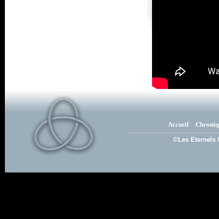
Accueil
Chroniq
©Les Eternels 