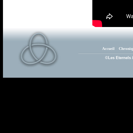
Accueil
Chroniq
©Les Eternels 