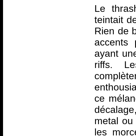
Le thras
teintait 
Rien de bi
accents p
ayant un
riffs. 
complèt
enthousia
ce mélang
décalage
metal ou
les morc