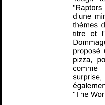
"Raptors
d’une min
thèmes d
titre et 
Dommage
proposé 
pizza, p
comme ob
surpris
égalemen
"The Wor