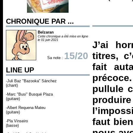
CHRONIQUE PAR ...
Belzaran
Cette chronique a été mise en ligne
le 01 juin 2021
J’ai ho
15/20
titres, 
Sa note :
fait aut
LINE UP
précoce
-Juli Baz "Bazooka" Sánchez
(chant)
pullule c
-Marc "Busi" Busqué Plaza
produire
(guitare)
-Albert Requena Mateu
l’imposs
(guitare)
faut bie
-Pla Vinseiro
(basse)
nous avo