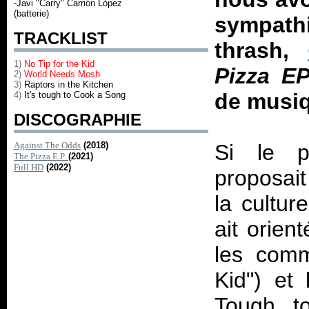
-Javi "Carry" Carrión López
(batterie)
sympathi
TRACKLIST
thrash,
1)
No Tip for the Kid
Pizza E
2)
World Needs Mosh
3)
Raptors in the Kitchen
de musi
4)
It's tough to Cook a Song
DISCOGRAPHIE
Against The Odds
(2018)
Si le p
The Pizza E.P.
(2021)
Full HD
(2022)
proposai
la cultur
ait orient
les comm
Kid") et 
Tough t