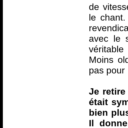
de vitess
le chant
revendica
avec le s
véritabl
Moins old
pas pour 
Je retire
était sy
bien plu
Il donne