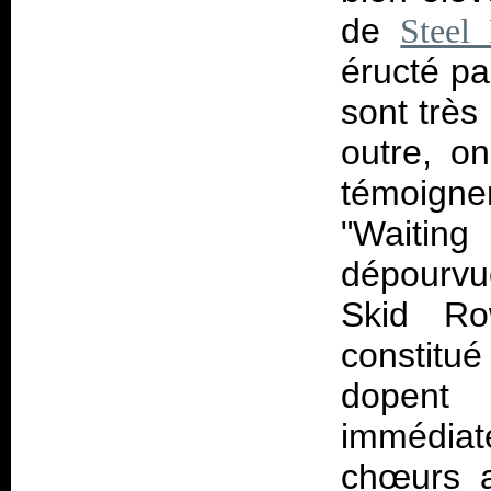
de
Steel 
éructé pa
sont très
outre, o
témoigne
"Waiting
dépourvue
Skid Ro
constit
dopent
immédiat
chœurs a