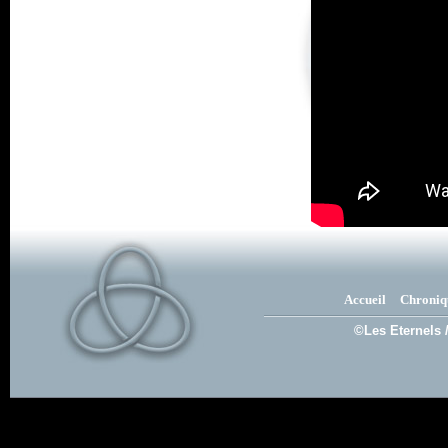
Accueil
Chroniq
©Les Eternels 