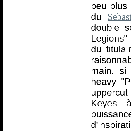
peu plus 
du
Sebas
double s
Legions" 
du titula
raisonnab
main, si
heavy "Pa
uppercut 
Keyes à
puissance
d'inspir