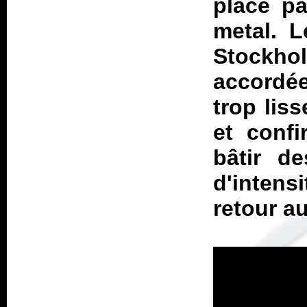
place pa
metal. 
Stockho
accordée
trop lis
et confi
bâtir d
d'intens
retour a