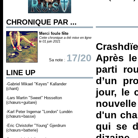
CHRONIQUE PAR ...
Merci foule fête
Cette chronique a été mise en ligne
le 01 juin 2021
Crashdïe
17/20
Après l
Sa note :
parti ro
LINE UP
d’un pro
-Gabriel Mikael "Keyes" Kallander
(chant)
jour, le
-Lars Martin "Sweet" Hosselton
nouvelle
(chœurs+guitare)
-Karl Peter Ingemar "London" Lundén
d'un cha
(chœurs+basse)
qui se d
-Eric Christofer "Young" Gjerdrum
(chœurs+batterie)
dizaine