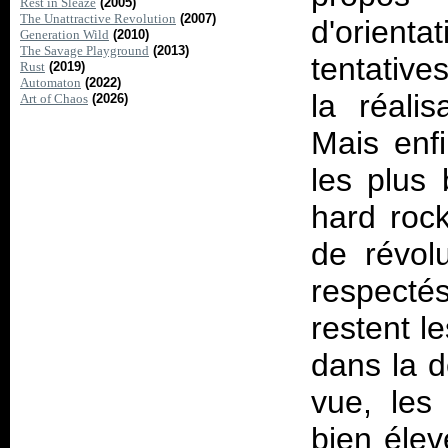
Rest in Sleaze
(2005)
The Unattractive Revolution
(2007)
d'orient
Generation Wild
(2010)
The Savage Playground
(2013)
tentative
Rust
(2019)
Automaton
(2022)
la réali
Art of Chaos
(2026)
Mais enf
les plus 
hard rock
de révol
respect
restent l
dans la 
vue, les
bien élev