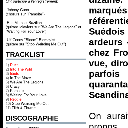
Ont participé à l'enregistrement
:
marqué
-Johnny Gunn
(chœurs sur "Parasite")
référent
-Eric Michael Bazilian
(guitare+claviers sur "We Are The Legions" et
Suédois
"Waiting For Your Love")
ardeurs 
-Ulf Conny "Bloom" Blomqvist
(guitare sur "Stop Weirding Me Out")
chez Fro
TRACKLIST
vue, dir
1)
Rust
2)
Into The Wild
parfoi
3)
Idiots
4)
In The Maze
quaran
5)
We Are The Legions
6)
Crazy
7)
Parasite
Scandin
8)
Waiting For Your Love
9)
Reptile
10)
Stop Weirding Me Out
11)
Filth & Flowers
On aurai
DISCOGRAPHIE
propos