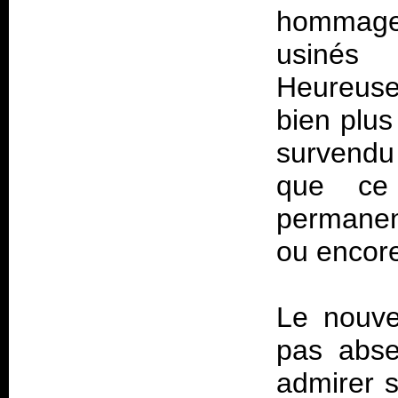
hommag
usiné
Heureus
bien plus
survendu
que ce 
permanen
ou encore
Le nouve
pas abse
admirer s