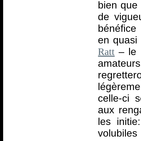
bien que 
de vigue
bénéfice 
en quasi 
– le 
Ratt
amateu
regrette
légèreme
celle-ci
aux reng
les initi
volubiles