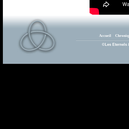
Accueil
Chroniq
©Les Eternels 