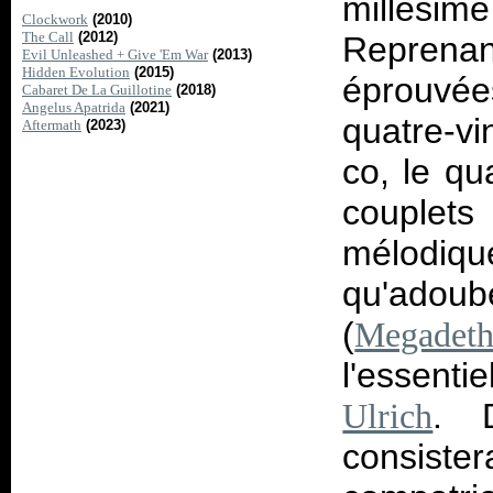
millési
Clockwork
(2010)
The Call
(2012)
Repren
Evil Unleashed + Give 'Em War
(2013)
Hidden Evolution
(2015)
éprouvé
Cabaret De La Guillotine
(2018)
Angelus Apatrida
(2021)
quatre-vi
Aftermath
(2023)
co, le qu
couplet
mélodique
qu'adoub
(
Megadet
l'essenti
. 
Ulrich
consister