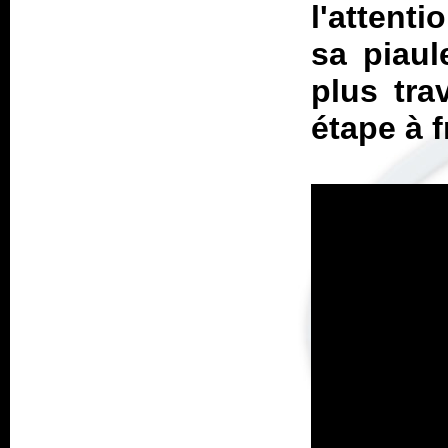
l'attent
sa piaul
plus tra
étape à f