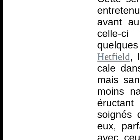
entreten
avant au
celle-ci
quelques
, 
Hetfield
cale dans
mais san
moins na
éructan
soignés 
eux, par
avec ce