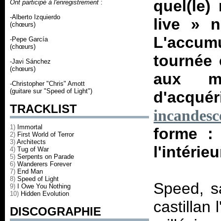
quel(le
Ont participé à l'enregistrement
:
-Alberto Izquierdo
live
» n
(chœurs)
L'accumu
-Pepe García
(chœurs)
tournée 
-Javi Sánchez
(chœurs)
aux me
-Christopher "Chris" Amott
(guitare sur "Speed of Light")
d'acquér
TRACKLIST
incandesc
1)
Immortal
forme :
2)
First World of Terror
3)
Architects
l'intérie
4)
Tug of War
5)
Serpents on Parade
6)
Wanderers Forever
7)
End Man
8)
Speed of Light
Speed, sa
9)
I Owe You Nothing
10)
Hidden Evolution
castillan 
DISCOGRAPHIE