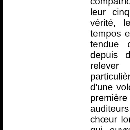
compatri
leur ci
vérité, 
tempos e
tendue 
depuis d
releve
particul
d'une vol
premièr
auditeur
chœur lo