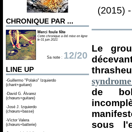
(2015) 
CHRONIQUE PAR ...
Merci foule fête
Cette chronique a été mise en ligne
le 01 juin 2021
Le grou
12/20
décevan
Sa note :
thrashe
LINE UP
syndrome
-Guillermo "Polako" Izquierdo
(chant+guitare)
de bob
-David G. Álvarez
(chœurs+guitare)
incomplè
-José J. Izquierdo
manifes
(chœurs+basse)
-Víctor Valera
sous l
(chœurs+batterie)