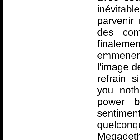
inévitabl
parvenir
des com
finaleme
emmener 
l'image d
refrain 
you noth
power b
sentimen
quelcon
Megade