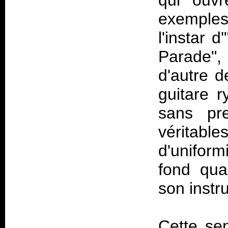
qui ouvr
exemples
l'instar 
Parade",
d'autre de
guitare r
sans pr
véritabl
d'unifor
fond qua
son instr
Cette se