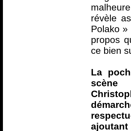
malheure
révèle as
Polako
» 
propos qu
ce bien s
La poche
scène 
Christop
démarch
respec
ajouta