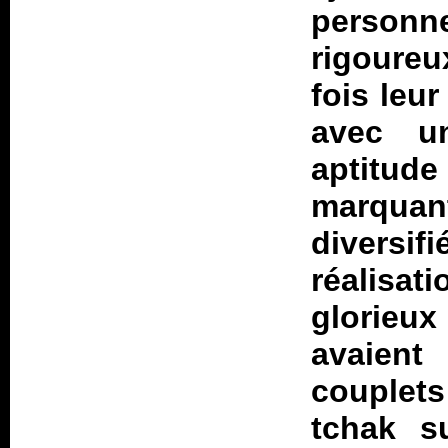
personn
rigoureu
fois leur
avec u
aptitude
marquan
diversif
réalisa
glorieu
avaient
couple
tchak su