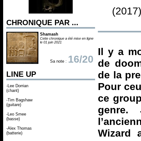
(2017
CHRONIQUE PAR ...
Shamash
Cette chronique a été mise en ligne
le 01 juin 2021
Il y a m
16/20
de doom 
Sa note :
de la pr
LINE UP
Pour ceu
-Lee Dorrian
(chant)
ce group
-Tim Bagshaw
(guitare)
genre. 
-Leo Smee
l’ancien
(basse)
-Alex Thomas
Wizard 
(batterie)