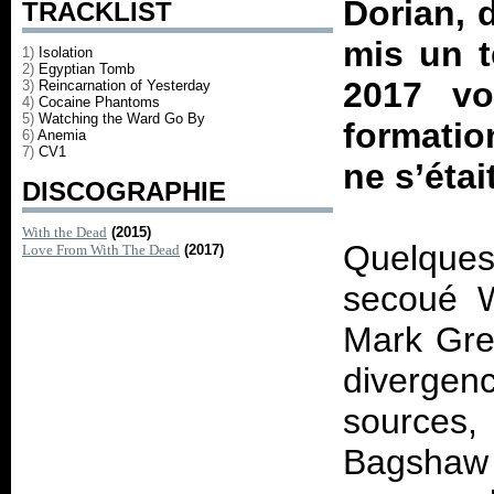
Dorian, d
TRACKLIST
mis un t
1)
Isolation
2)
Egyptian Tomb
2017 vo
3)
Reincarnation of Yesterday
4)
Cocaine Phantoms
5)
Watching the Ward Go By
formatio
6)
Anemia
7)
CV1
ne s’étai
DISCOGRAPHIE
With the Dead
(2015)
Quelque
Love From With The Dead
(2017)
secoué W
Mark Gre
divergen
sources,
Bagsha