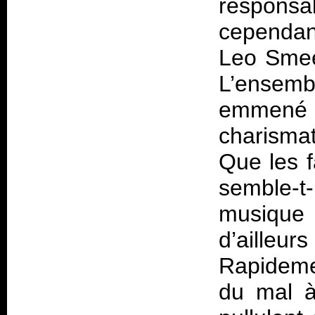
respons
cependan
Leo Smee,
L’ensemb
emmené
charismat
Que les f
semble-t
musique 
d’aille
Rapidemen
du mal à