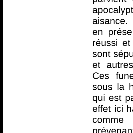
apocalyp
aisance.
en prése
réussi et
sont sépu
et autre
Ces fune
sous la 
qui est p
effet ici 
comme 
prévena