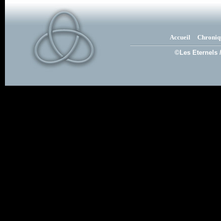
Accueil
Chroniq
©Les Eternels 