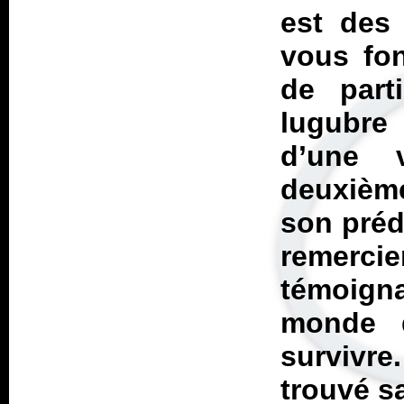
est des 
vous fon
de part
lugubre 
d’une 
deuxième
son préd
remerci
témoign
monde 
survivre
trouvé s