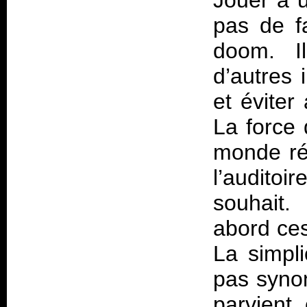
Jouer à 
pas de f
doom. Il
d’autres 
et éviter
La force 
monde rés
l’auditoi
souhait.
abord ces
La simpl
pas synon
parvient