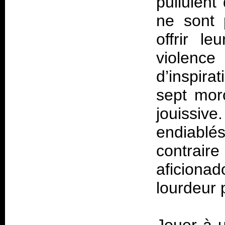
pullulent
ne sont 
offrir l
violence
d’inspira
sept mor
jouissiv
endiablé
contrair
aficionad
lourdeur 