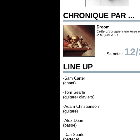
CHRONIQUE PAR ...
Droom
Cette chronique a été mise e
le 01 juin 2021
12/
Sa note :
LINE UP
-Sam Carter
(chant)
-Tom Searle
(guitare+claviers)
-Adam Christianson
(guitare)
-Alex Dean
(basse)
-Dan Searle
(batterie)