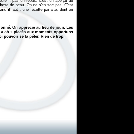
oûter : pas un repas. C'est un aperçu de
chose de beau. On ne s'en sort pas. C'est
d il faut : une recette parfaite, dont on
ionné. On apprécie au lieu de jouir. Les
t «
ah
» placés aux moments opportuns
oi pouvoir se la péter. Rien de trop.