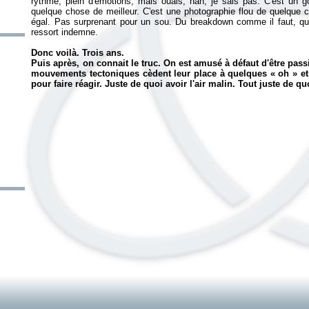
rythme, plein d'émotions, mais ouais, nan, je sais pas. C'est u
n g
quelque chose de meilleur. C'est une photographie flou de quelque 
égal. Pas surprenant pour un sou. Du breakdown comme il faut, quan
ressort indemne.
Donc voilà. Trois ans.
Puis après, on connait le truc. On est amusé à défaut d'être pass
mouvements tectoniques cèdent leur place à quelques «
oh
» e
pour faire réagir. Juste de quoi avoir l'air malin. Tout juste de qu