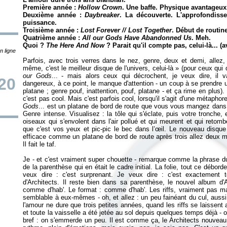
Première année :
Hollow Crown
. Une baffe. Physique avantageux.
Deuxième année :
Daybreaker
. La découverte. L'approfondiss
puissance.
Troisième année :
Lost Forever // Lost Together
. Début de routine
Quatrième année :
All our Gods Have Abandonned Us
. Meh.
Quoi ?
The Here And Now
? Parait qu'il compte pas, celui-là... (a
n ligne
Parfois, avec trois verres dans le nez, genre, deux et demi, allez,
même, c'est le meilleur disque de l'univers, celui-là
» (pour ceux qui
our Gods
... - mais alors ceux qui décrochent, je veux dire, il va 
20
dangereux, à ce point, le manque d'attention - un coup à se prendre un
platane ; genre pouf, inattention, pouf, platane - et ça rime en plus)
c'est pas cool. Mais c'est parfois cool, lorsqu'il s'agit d'une métaphor
Gods
... est un platane de bord de route que vous vous mangez dans 
Genre intense. Visualisez : la tôle qui s'éclate, puis votre tronche,
oiseaux qui s'envolent dans l'air pollué et qui meurent et qui retomb
que c'est vos yeux et pic-pic le bec dans l’œil. Le nouveau disque
efficace comme un platane de bord de route après trois allez deux m
Il fait le taf.
Je - et c'est vraiment super chouette - remarque comme la phrase d
de la parenthèse qui en était le cadre initial. La folie, tout ce débor
veux dire : c'est surprenant. Je veux dire : c'est exactement
d'Architects. Il reste bien dans sa parenthèse, le nouvel album d'
comme d'hab'. Le format : comme d'hab'. Les riffs, vraiment pas m
semblable à eux-mêmes - oh, et allez : un peu fainéant du cul, aussi,
l'amour ne dure que trois petites années, quand les riffs se laissent 
et toute la vaisselle a été jetée au sol depuis quelques temps déjà - 
bref : on s'emmerde un peu. Il est comme ça, le Architects nouveau 