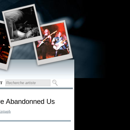
T
ave Abandonned Us
Epitaph