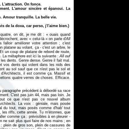
 L'attraction. On fonce.
ement. L'amour sincère et épanoui. La
. Amour tranquille. La belle vie.
vis de la doxa, car perso, j'l'aime bien.)
 quatre, on dit, je me dit : «
ouais quand
 décrochent, avec «
celui-là
» on parle d'
All
falloir améliorer votre attention ; c'est
 platane au volant, ça - c'est un arbre, le
. Et un coup de platane de rebord de route,
e. La métaphore est ici la suivante :
All ouf
les dents. Genre dense. Genre il fait mal.
 et vos dents qui volent dans les nids des
ent au sol sauf que ce n'est pas le sol et
 d'Architects, il est comme ça. Massif et
ettons quatre verres de choses. Efficace.
u paragraphe précédent à débordé sa race
dement. C'est pas juin 44, mais pas loin. Je
 tout ce que n'est pas ce nouvel album
Architects. La voix : géniale, mais posée
al du tout, mais posés comme d'hab' tout
 les riffs, cette année. Tu m'étonnes, que
aller comme ça : prévisibles à en pleurer -
on ne sait plus quoi faire de nos mains ; en
: plein de gros son, plein de cassures de