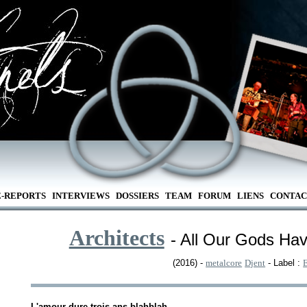
E-REPORTS
INTERVIEWS
DOSSIERS
TEAM
FORUM
LIENS
CONTAC
Architects
- All Our Gods H
(2016) -
metalcore
Djent
- Label :
L'amour dure trois ans blahblah.