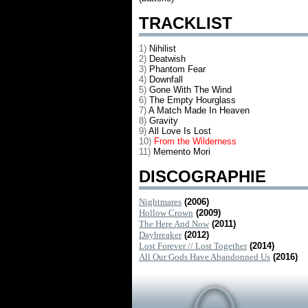
TRACKLIST
1)
Nihilist
2)
Deatwish
3)
Phantom Fear
4)
Downfall
5)
Gone With The Wind
6)
The Empty Hourglass
7)
A Match Made In Heaven
8)
Gravity
9)
All Love Is Lost
10)
From the Wilderness
11)
Memento Mori
DISCOGRAPHIE
Nightmares
(2006)
Hollow Crown
(2009)
The Here And Now
(2011)
Daybreaker
(2012)
Lost Forever // Lost Together
(2014)
All Our Gods Have Abandonned Us
(2016)