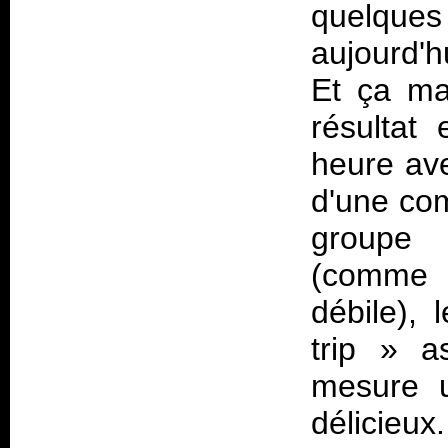
quelque
aujourd'h
Et ça ma
résultat
heure ave
d'une com
groupe 
(comme u
débile), 
trip
» as
mesure u
délicieux