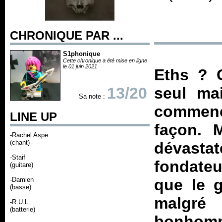
CHRONIQUE PAR ...
S1phonique
Cette chronique a été mise en ligne
le 01 juin 2021
Eths ? C
13/20
seul ma
Sa note :
commen
LINE UP
façon. 
-Rachel Aspe
(chant)
dévastat
-Staif
fondateu
(guitare)
-Damien
que le g
(basse)
malgré 
-R.U.L.
(batterie)
bonhomme