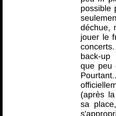
possible
seulemen
déchue, m
jouer le
concerts
back-up 
que peu 
Pourta
officiel
(après la
sa place
s'appro