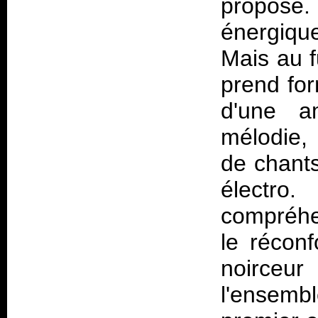
proposé.
énergique
Mais au f
prend for
d'une a
mélodie,
de chants
électr
compréhe
le réconf
noirce
l'ensemb