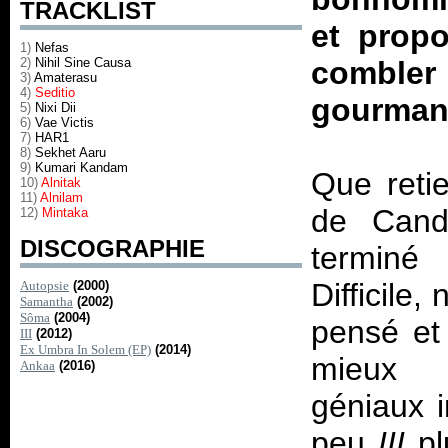
TRACKLIST
et prop
1)
Nefas
2)
Nihil Sine Causa
combler
3)
Amaterasu
4)
Seditio
gourmand
5)
Nixi Dii
6)
Vae Victis
7)
HAR1
8)
Sekhet Aaru
9)
Kumari Kandam
Que reti
10)
Alnitak
11)
Alnilam
de Candi
12)
Mintaka
DISCOGRAPHIE
terminé 
Difficile,
Autopsie
(2000)
Samantha
(2002)
Sôma
(2004)
pensé et 
III
(2012)
Ex Umbra In Solem (EP)
(2014)
mieux n
Ankaa
(2016)
géniaux i
peu
III
pl