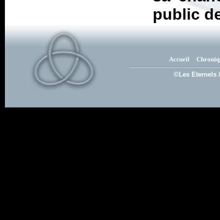
public d
Accueil
Chroniq
©Les Eternels 