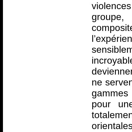
violences
groupe,
composit
l’expéri
sensibl
incroyab
deviennen
ne serven
gammes m
pour une
totaleme
oriental