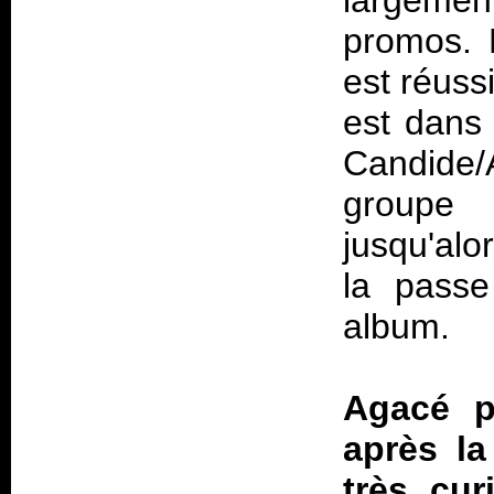
largemen
promos. 
est réuss
est dans 
Candide/
groupe
jusqu'alo
la passe
album.
Agacé p
après la
très cur