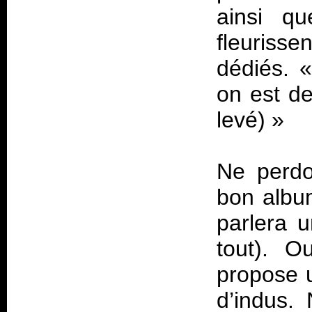
ainsi qu
fleuriss
dédiés. 
on est de
levé)
»
Ne perd
bon albu
parlera 
tout). O
propose 
d’indus.