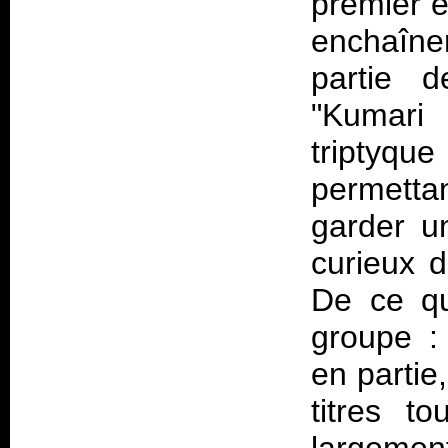
premier e
enchaîner
partie d
"Kumari 
triptyqu
permetta
garder u
curieux 
De ce qu
groupe : 
en partie
titres t