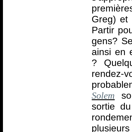
premières
Greg) et 
Partir po
gens? Se
ainsi en 
? Quelq
rendez-v
probable
son
Solem
sortie d
rondeme
plusieur