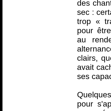
des chant
sec : cer
trop «
t
pour êtr
au rend
alternan
clairs, q
avait cac
ses capac
Quelques
pour s'ap