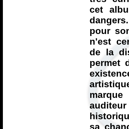
cet alb
dangers.
pour son
n'est ce
de la di
permet d
existen
artistiq
marque
auditeur 
historiq
sa chan