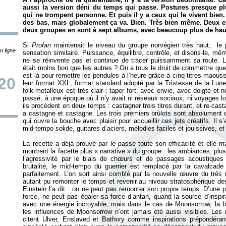
aussi la version déni du temps qui passe. Postures presque pl
qui ne trompent personne. Et puis il y a ceux qui le vivent bien.
des bas, mais globalement ça va. Bien. Très bien même. Deux 
deux groupes en sont à sept albums, avec beaucoup plus de hau
Si
Profan
maintenait le niveau du groupe norvégien très haut, le 
n ligne
sensation similaire. Puissance, équilibre, contrôle, et disons-le, mê
ne se réinvente pas et continue de tracer puissamment sa route. 
était moins bon que les autres ? On a tous le droit de commettre que
est là pour remettre les pendules à l’heure grâce à cinq titres mao
20
leur format XXL, format standard adopté par la Tristesse de la Lun
folk-metalleux est très clair : taper fort, avec envie, avec doigté et 
passé, à une époque où il n’y avait ni réseaux sociaux, ni voyages l
ils procèdent en deux temps : castagner trois titres durant, et re-casta
a castagne et castagne. Les trois premiers brûlots sont absolument di
qui ouvre la bouche avec plaisir pour accueillir ces jets créatifs. Il 
mid-tempo solide, guitares d’aciers, mélodies faciles et jouissives, et 
La recette a déjà prouvé par le passé toute son efficacité et elle 
montrent la facette plus «
narrative
» du groupe : les ambiances, plu
l’agressivité par le biais de chœurs et de passages acoustiques
brutalité, le mid-tempo du guerrier est remplacé par la cavalcad
parfaitement. L’on sort ainsi comblé par la nouvelle œuvre du très 
autant pu remonter le temps et revenir au niveau stratosphérique de
Einstein l’a dit : on ne peut pas remonter son propre temps. D’une 
force, ne peut pas égaler sa force d’antan, quand la source d’inspirat
avec une énergie incroyable, mais dans le cas de Moonsorrow, la ba
les influences de Moonsorrow n’ont jamais été aussi visibles. Les 
citent Ulver, Enslaved et Bathory comme inspirations prépondéran