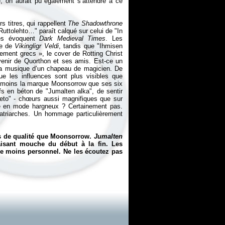
, on aurait pu également s’attendre à ce
s titres, qui rappellent
The Shadowthrone
 "Ruttolehto…" paraît calqué sur celui de "In
ges évoquent
Dark Medieval Times
. Les
ue de
Vikingligr Veldi
, tandis que "Ihmisen
uement grecs
», le cover de Rotting Christ
venir de Quorthon et ses amis. Est-ce un
sa musique d’un chapeau de magicien. De
ue les influences sont plus visibles que
rte moins la marque Moonsorrow que ses six
ffs en béton de "Jumalten alka", de sentir
heto" - chœurs aussi magnifiques que sur
se en mode hargneux ? Certainement pas.
triarches. Un hommage particulièrement
ms de qualité que Moonsorrow.
Jumalten
aisant mouche du début à la fin. Les
le moins personnel. Ne les écoutez pas