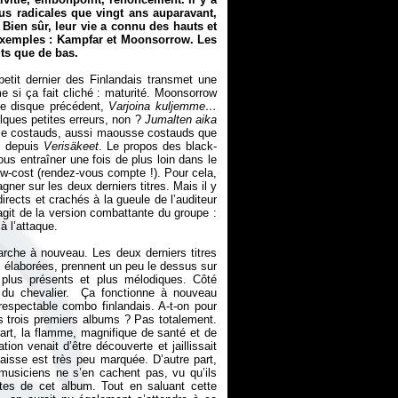
us radicales que vingt ans auparavant,
 Bien sûr, leur vie a connu des hauts et
exemples : Kampfar et Moonsorrow. Les
ts que de bas.
petit dernier des Finlandais transmet une
me si ça fait cliché : maturité. Moonsorrow
Le disque précédent,
Varjoina kuljemme…
lques petites erreurs, non ?
Jumalten aika
usse costauds, aussi maousse costauds que
e depuis
Verisäkeet
. Le propos des black-
nous entraîner une fois de plus loin dans le
ow-cost (rendez-vous compte !). Pour cela,
gner sur les deux derniers titres. Mais il y
rects et crachés à la gueule de l’auditeur
s’agit de la version combattante du groupe :
à l’attaque.
marche à nouveau. Les deux derniers titres
s élaborées, prennent un peu le dessus sur
 plus présents et plus mélodiques. Côté
e du chevalier. Ça fonctionne à nouveau
respectable combo finlandais. A-t-on pour
s trois premiers albums ? Pas totalement.
part, la flamme, magnifique de santé et de
ion venait d’être découverte et jaillissait
isse est très peu marquée. D’autre part,
musiciens ne s’en cachent pas, vu qu’ils
tes de cet album. Tout en saluant cette