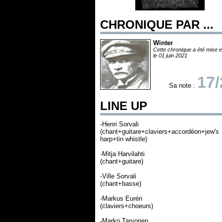
CHRONIQUE PAR ...
Winter
Cette chronique a été mise e
le 01 juin 2021
17/
Sa note :
LINE UP
-Henri Sorvali
(chant+guitare+claviers+accordéon+jew's
harp+tin whistle)
-Mitja Harvilahti
(chant+guitare)
-Ville Sorvali
(chant+basse)
-Markus Eurén
(claviers+choeurs)
-Marko Tarvonen