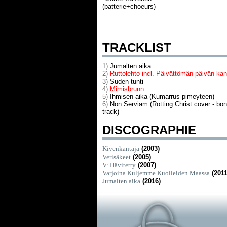
(batterie+choeurs)
TRACKLIST
1)
Jumalten aika
2)
Ruttolehto incl. Päivättömän päivän ka
3)
Suden tunti
4)
Mimisbrunn
5)
Ihmisen aika (Kumarrus pimeyteen)
6)
Non Serviam (Rotting Christ cover - bo
track)
DISCOGRAPHIE
Kivenkantaja
(2003)
Verisäkeet
(2005)
V: Hävitetty
(2007)
Varjoina Kuljemme Kuolleiden Maassa
(2011
Jumalten aika
(2016)