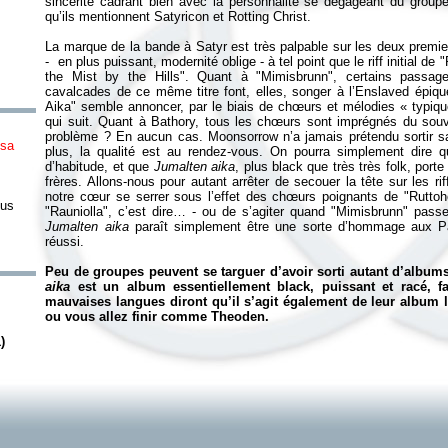
sincérité cadrant bien avec la personnalité se dégageant du groupe
qu’ils mentionnent Satyricon et Rotting Christ.
La marque de la bande à Satyr est très palpable sur les deux premier
- en plus puissant, modernité oblige - à tel point que le riff initial de
the Mist by the Hills". Quant à "Mimisbrunn", certains passa
cavalcades de ce même titre font, elles, songer à l’Enslaved épiq
Aika" semble annoncer, par le biais de chœurs et mélodies «
typiq
qui suit. Quant à Bathory, tous les chœurs sont imprégnés du sou
problème ? En aucun cas. Moonsorrow n’a jamais prétendu sortir 
nsa
plus, la qualité est au rendez-vous. On pourra simplement dire q
d’habitude, et que
Jumalten aika
, plus black que très très folk, po
frères. Allons-nous pour autant arrêter de secouer la tête sur les ri
notre cœur se serrer sous l’effet des chœurs poignants de "Rutto
nus
"Rauniolla", c’est dire… - ou de s’agiter quand "Mimisbrunn" pas
Jumalten aika
paraît simplement être une sorte d’hommage aux Pa
réussi.
Peu de groupes peuvent se targuer d’avoir sorti autant d’albu
aika
est un album essentiellement black, puissant et racé, f
mauvaises langues diront qu’il s’agit également de leur album 
ou vous allez finir comme Theoden.
)