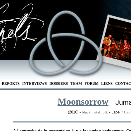
E-REPORTS
INTERVIEWS
DOSSIERS
TEAM
FORUM
LIENS
CONTAC
Moonsorrow
- Juma
(2016) -
black metal
folk
- Label :
Cen
A l’approche de la quarantaine, il y a la version bedonnante. Ca