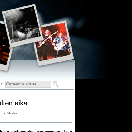
T
lten aika
tury Media
lvitie, embonpoint, renoncement. Il y a