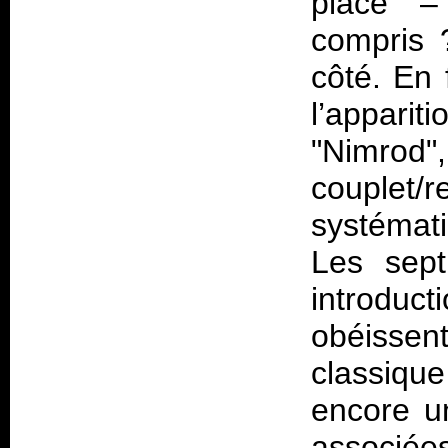
place –
compris 
côté. En 
l’appariti
"Nimrod",
couplet
systémati
Les sept 
introduct
obéissen
classiqu
encore un
associées