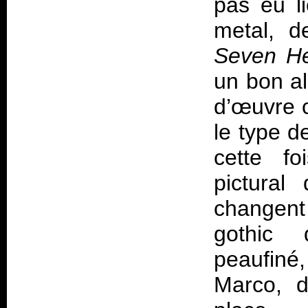
pas eu l
metal, d
Seven H
un bon al
d’œuvre c
le type d
cette f
pictural 
changent
gothic 
peaufiné
Marco, d