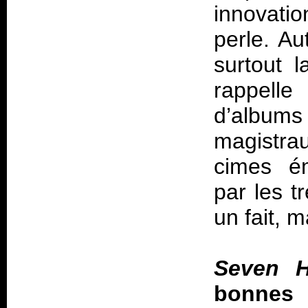
innovatio
perle. Au
surtout l
rappelle
d’albu
magistra
cimes ém
par les t
un fait, 
Seven 
bonnes 