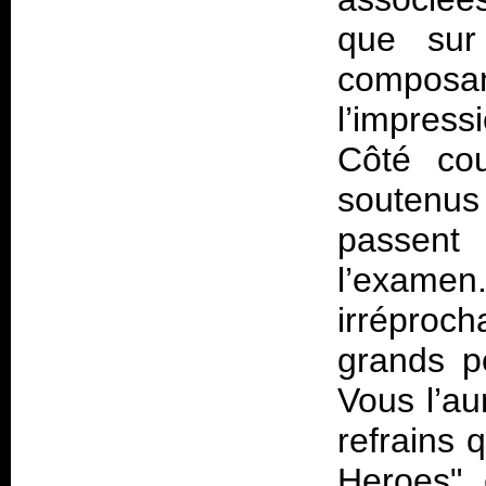
que sur
composa
l’impres
Côté cou
soutenus
passent
l’examen
irréproch
grands p
Vous l’au
refrains q
Heroes" 