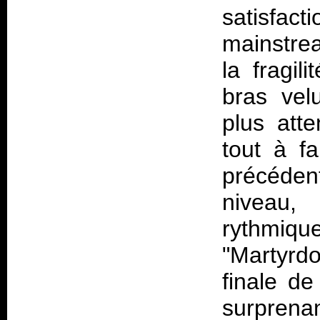
satisfacti
mainstrea
la fragil
bras vel
plus atte
tout à f
précéden
niveau,
rythmique
"Martyrdo
finale de
surprena