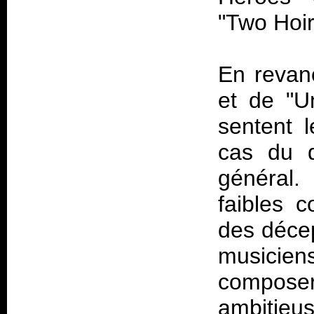
"Two Hoir
En revan
et de "U
sentent 
cas du d
général. 
faibles 
des décep
musicien
composer
ambitieu