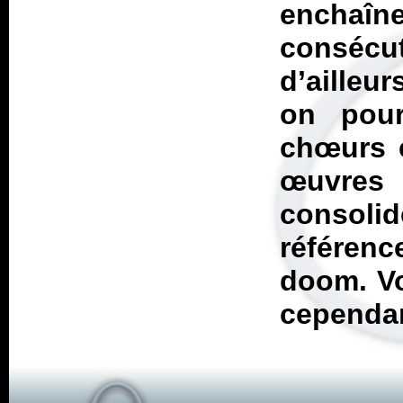
enchaîn
consécuti
d’ailleu
on pourr
chœurs e
œuvres
consoli
référen
doom. V
cependa