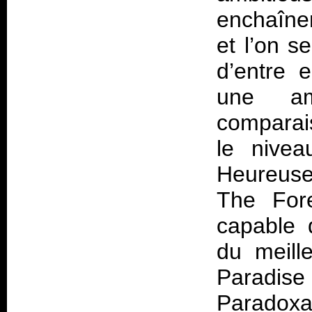
enchaîne
et l’on s
d’entre 
une am
compara
le nivea
Heureus
The For
capable 
du meill
Paradi
Paradox