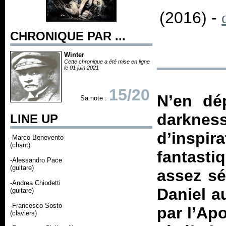
(2016) -
CHRONIQUE PAR ...
Winter
Cette chronique a été mise en ligne
le 01 juin 2021
15/20
N’en dép
Sa note :
darkness
LINE UP
d’inspi
-Marco Benevento
(chant)
fantast
-Alessandro Pace
(guitare)
assez sé
-Andrea Chiodetti
Daniel a
(guitare)
-Francesco Sosto
par l’Apo
(claviers)