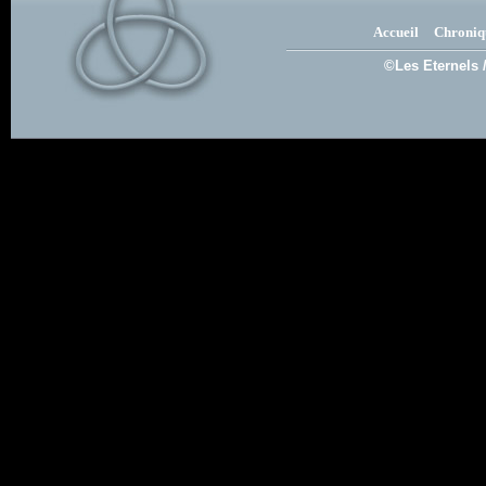
Accueil
Chroniq
©Les Eternels 