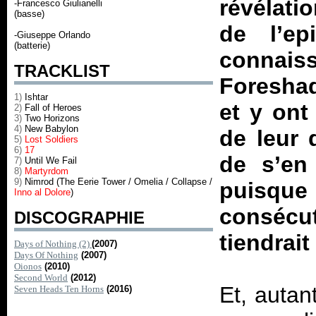
révélati
-Francesco Giulianelli
(basse)
de l’e
-Giuseppe Orlando
(batterie)
connai
TRACKLIST
Foresha
1)
Ishtar
et y ont
2)
Fall of Heroes
3)
Two Horizons
4)
New Babylon
de leur q
5)
Lost Soldiers
6)
17
de s’en 
7)
Until We Fail
8)
Martyrdom
9)
Nimrod (The Eerie Tower / Omelia / Collapse /
puisqu
Inno al Dolore
)
consécu
DISCOGRAPHIE
tiendrai
Days of Nothing (2)
(2007)
Days Of Nothing
(2007)
Oionos
(2010)
Second World
(2012)
Et, autant
Seven Heads Ten Horns
(2016)