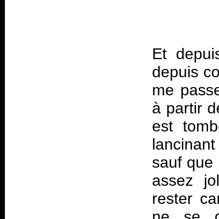
Et depui
depuis co
me passe
à partir 
est tomb
lancinan
sauf que 
assez jol
rester ca
ne se d