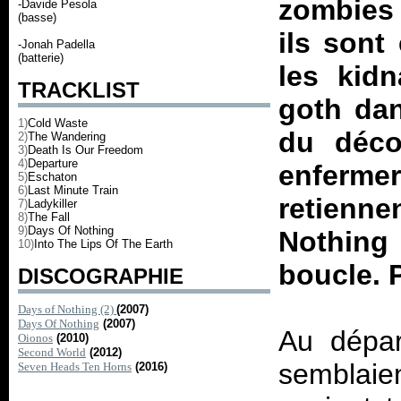
zombies
-Davide Pesola
(basse)
ils sont
-Jonah Padella
(batterie)
les kidn
TRACKLIST
goth dan
1)
Cold Waste
du déco
2)
The Wandering
3)
Death Is Our Freedom
4)
Departure
enferme
5)
Eschaton
6)
Last Minute Train
retienne
7)
Ladykiller
8)
The Fall
9)
Days Of Nothing
Nothing
10)
Into The Lips Of The Earth
boucle. 
DISCOGRAPHIE
Days of Nothing (2)
(2007)
Days Of Nothing
(2007)
Au dépar
Oionos
(2010)
Second World
(2012)
semblai
Seven Heads Ten Horns
(2016)