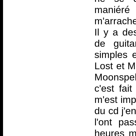
maniéré 
m'arrache
Il y a d
de guita
simples 
Lost et M
Moonspel
c'est fai
m'est imp
du cd j'e
l'ont pa
heures ma