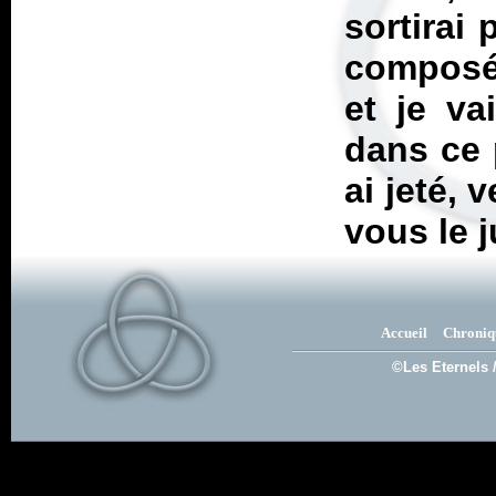
sortirai
composée
et je va
dans ce 
ai jeté, 
vous le j
Accueil
Chroniq
©Les Eternels 