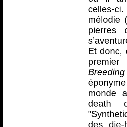
celles-ci
mélodie (
pierres
s’aventur
Et donc, 
premier 
Breedin
éponyme,
monde av
death 
"Syntheti
des die-h