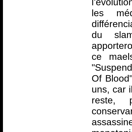
l’évolutio
les mé
différenc
du slam
apportero
ce mael
"Suspende
Of Blood"
uns, car 
reste, 
conser
assassin