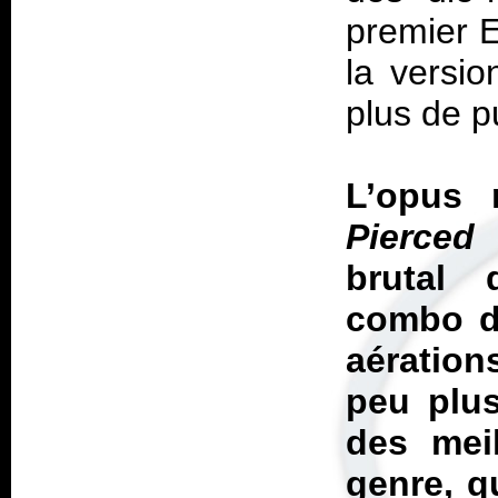
premier 
la versio
plus de p
L’opus 
Pierced
brutal 
combo d
aération
peu plu
des meil
genre, q