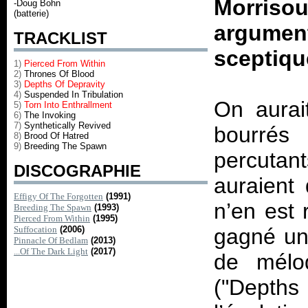
Morriso
-Doug Bohn
(batterie)
argumen
TRACKLIST
sceptiqu
1)
Pierced From Within
2)
Thrones Of Blood
3)
Depths Of Depravity
4)
Suspended In Tribulation
On aurai
5)
Torn Into Enthrallment
6)
The Invoking
7)
Synthetically Revived
bourrés
8)
Brood Of Hatred
9)
Breeding The Spawn
percutan
DISCOGRAPHIE
auraient 
Effigy Of The Forgotten
(1991)
n’en est 
Breeding The Spawn
(1993)
Pierced From Within
(1995)
Suffocation
(2006)
gagné un 
Pinnacle Of Bedlam
(2013)
...Of The Dark Light
(2017)
de mélo
("Depths