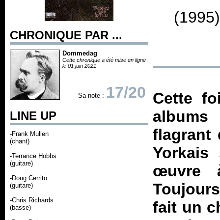
(1995)
CHRONIQUE PAR ...
Dommedag
Cette chronique a été mise en ligne
le 01 juin 2021
17/20
Cette fo
Sa note :
albums 
LINE UP
flagrant
-Frank Mullen
(chant)
Yorkais 
-Terrance Hobbs
(guitare)
œuvre 
-Doug Cerrito
Toujours
(guitare)
-Chris Richards
fait un c
(basse)