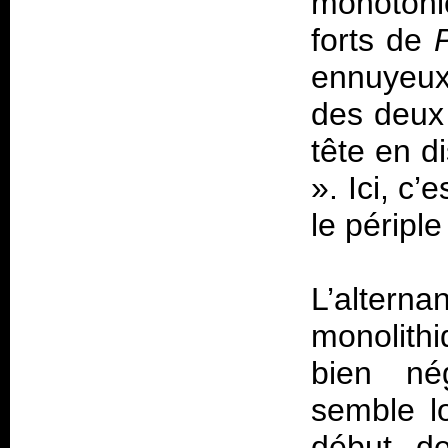
monotonie
forts de
ennuyeux.
des deux
tête en d
». Ici, c’
le périple
L’alte
monolithi
bien né
semble l
début de