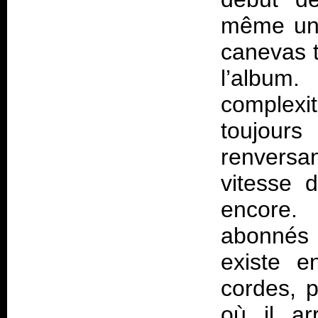
même une
canevas t
l’album.
complexi
toujours
renversa
vitesse 
encore.
abonnés 
existe e
cordes, 
où il ar