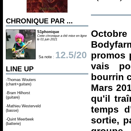
CHRONIQUE PAR ...
Octobre 
S1phonique
Cette chronique a été mise en ligne
le 01 juin 2021
Bodyfar
12.5/20
promos p
Sa note :
vais p
LINE UP
bourrin 
-Thomas Wouters
(chant+guitare)
Mars 201
-Bram Hilhorst
qu'il tr
(guitare)
-Mathieu Westerveld
temps d'
(basse)
sortie, p
-Quint Meerbeek
(batterie)