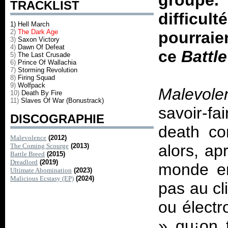
groupe.
TRACKLIST
difficu
1) Hell March
2)
The Dark Age
pourraie
3)
Saxon Victory
4)
Dawn Of Defeat
ce
Battl
5)
The Last Crusade
6)
Prince Of Wallachia
7)
Storming Revolution
8)
Firing Squad
9)
Wolfpack
Malevol
10)
Death By Fire
11)
Slaves Of War (Bonustrack)
savoir-f
DISCOGRAPHIE
death con
Malevolence
(2012)
alors, ap
The Coming Scourge
(2013)
Battle Breed
(2015)
Dreadlord
(2019)
monde en
Ultimate Abomination
(2023)
Malicious Ecstasy (EP)
(2024)
pas au cli
ou électr
» qu¡on 