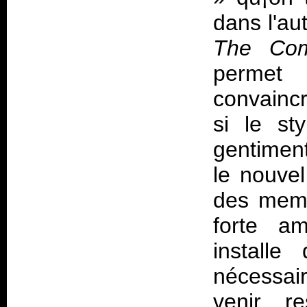
dans l'au
The Com
permet 
convainc
si le st
gentimen
le nouvel
des memb
forte am
installe
nécessair
venir, r