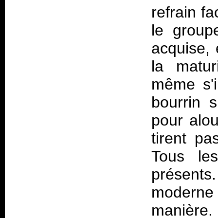
refrain f
le group
acquise, 
la maturi
même s'il
bourrin s
pour alou
tirent pa
Tous les
présent
moderne 
manière