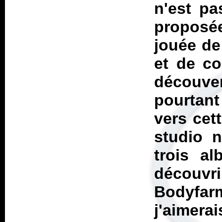
n'est pa
proposé
jouée de
et de co
découv
pourtant
vers cet
studio 
trois al
découv
Bodyfarm
j'aimerai