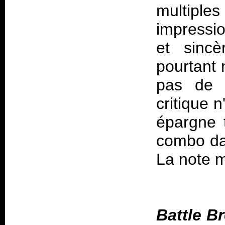
multipl
impressi
et sinc
pourtant 
pas de l
critique n
épargne 
combo da
La note 
Battle B