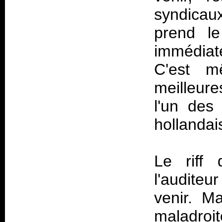
syndicau
prend le
immédiat
C'est m
meilleur
l'un des 
hollandai
Le riff
l'audite
venir. M
maladroit