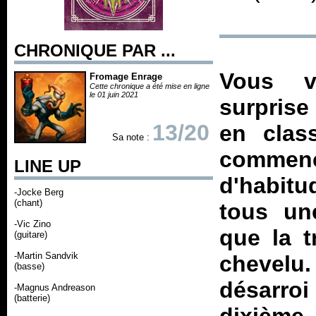
CHRONIQUE PAR ...
Vous v
Fromage Enrage
Cette chronique a été mise en ligne
le 01 juin 2021
surprise
13/20
en class
Sa note :
comme
LINE UP
d'habit
-Jocke Berg
(chant)
tous un
-Vic Zino
que la t
(guitare)
-Martin Sandvik
chevelu.
(basse)
désarro
-Magnus Andreason
(batterie)