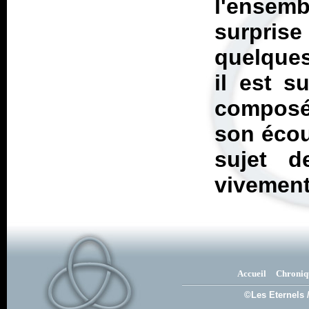
l'ensem
surprise
quelques
il est s
composé 
son écou
sujet d
vivement
Accueil
Chroniq
©Les Eternels 