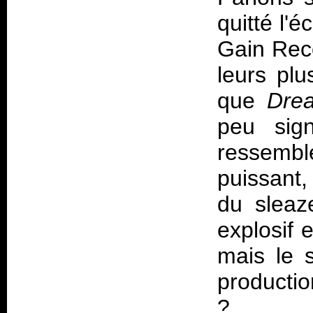
quitté l'
Gain Reco
leurs pl
que
Dre
peu sign
ressem
puissant,
du sleaz
explosif 
mais le 
producti
?