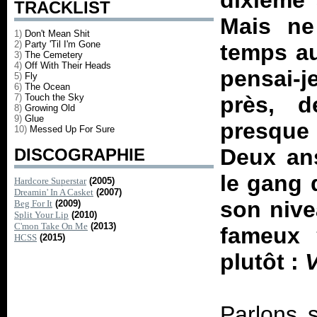
dixième 
TRACKLIST
Mais ne 
1)
Don't Mean Shit
2)
Party 'Til I'm Gone
temps au
3)
The Cemetery
4)
Off With Their Heads
pensai-j
5)
Fly
6)
The Ocean
7)
Touch the Sky
près, 
8)
Growing Old
9)
Glue
presque
10)
Messed Up For Sure
Deux ans
DISCOGRAPHIE
le gang 
Hardcore Superstar
(2005)
Dreamin' In A Casket
(2007)
son nive
Beg For It
(2009)
Split Your Lip
(2010)
C'mon Take On Me
(2013)
fameux 
HCSS
(2015)
plutôt :
Parlons 