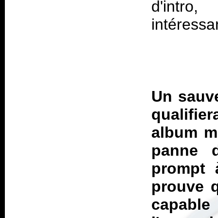
d'intro
intéressa
Un sauve
qualifie
album mo
panne d
prompt 
prouve q
capable