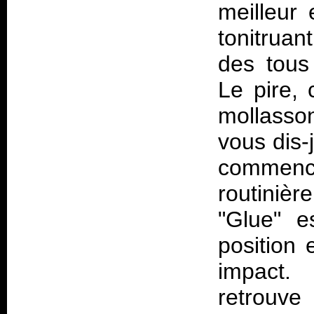
meilleur 
tonitruan
des tous
Le pire, 
mollasson
vous dis-j
commence
routiniè
"Glue" e
position 
impact.
retrouve