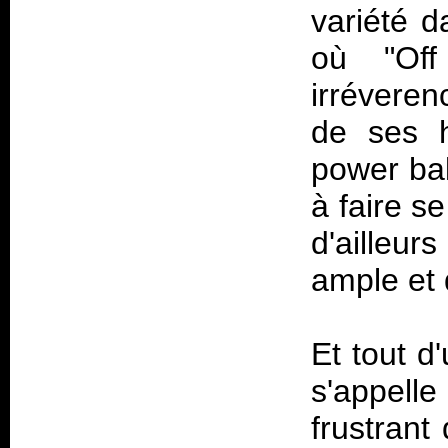
variété d
où "Of
irréveren
de ses h
power bal
à faire s
d'ailleu
ample et 
Et tout d
s'appelle
frustrant 