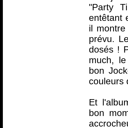
"Party T
entêtant 
il montr
prévu. Le
dosés ! 
much, le
bon Jock
couleurs 
Et l'alb
bon momen
accroche