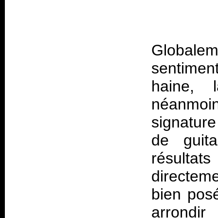
Global
sentimen
haine, 
néanmoin
signatur
de guita
résultats
directem
bien posé
arrondi