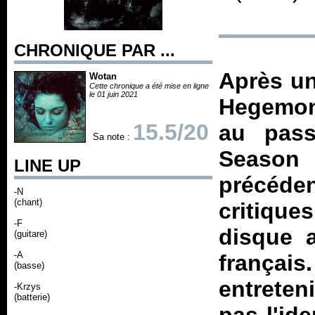
CHRONIQUE PAR ...
Après un
Wotan
Cette chronique a été mise en ligne
le 01 juin 2021
Hegemon 
15.5/20
au pass
Sa note :
Season
LINE UP
précéde
-N
(chant)
critique
-F
disque 
(guitare)
-A
français
(basse)
entreten
-Krzys
(batterie)