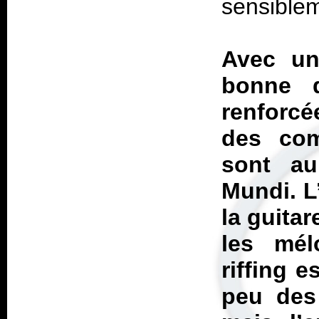
sensiblem
Avec un 
bonne d
renforcé
des com
sont a
Mundi
. 
la guitar
les mélo
riffing 
peu des 