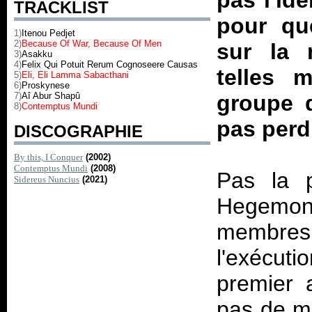
pas l'id
TRACKLIST
pour qu
1)
Itenou Pedjet
2)
Because Of War, Because Of Men
sur la 
3)
Asakku
4)
Felix Qui Potuit Rerum Cognoseere Causas
telles m
5)
Eli, Eli Lamma Sabacthani
6)
Proskynese
7)
Aî Abur Shapû
groupe d
8)
Contemptus Mundi
pas perdr
DISCOGRAPHIE
By this, I Conquer
(2002)
Contemptus Mundi
(2008)
Pas la p
Sidereus Nuncius
(2021)
Hegemon
membres
l'exécut
premier 
pas de mi