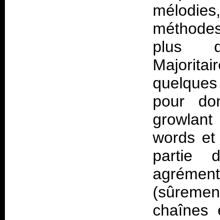
mélodie
méthodes 
plus d
Majorita
quelques
pour do
growlant
words et 
partie 
agrémen
(sûremen
chaînes 