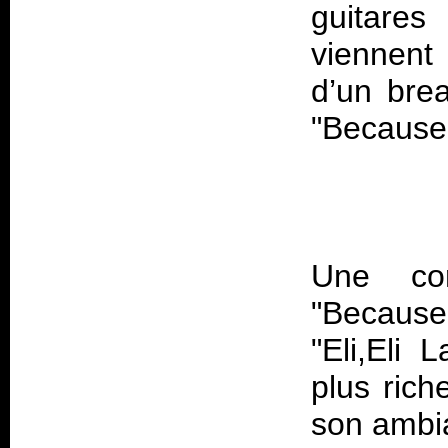
guitares
viennent
d’un bre
Une cor
"Becaus
"Eli,Eli
plus rich
son ambia