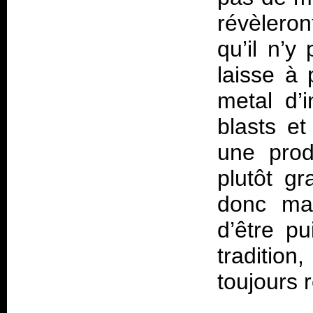
révèleron
qu’il n’y
laisse à 
metal d’i
blasts et
une prod
plutôt gr
donc mai
d’être p
traditio