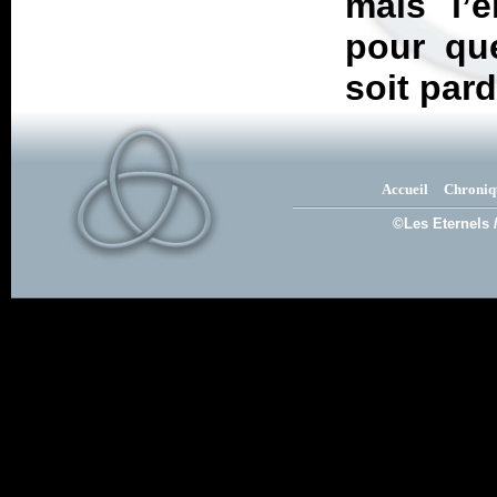
mais l’
pour que
soit par
Accueil
Chroniq
©Les Eternels 