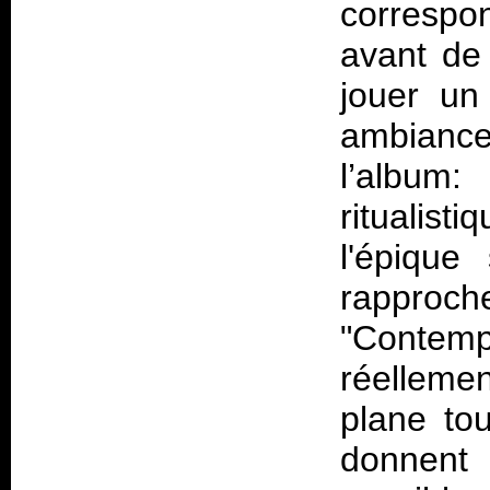
correspo
avant de 
jouer un 
ambiance
l’album:
ritualist
l'épique
rapproche
"Contemp
réellemen
plane tou
donnent d