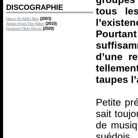
DISCOGRAPHIE
tous le
Draco Sit Mihi Dux
(2003)
l’existe
Arisen From The Ashes
(2010)
Grimoire Ordo Devus
(2020)
Pourtan
suffisa
d’une re
telleme
taupes l
Petite pr
sait touj
de musiq
suédois 