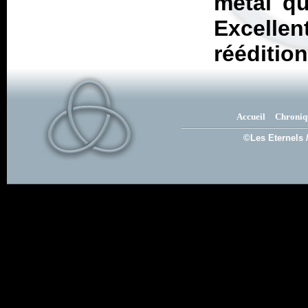
metal qu
Excellent
réédition
Accueil
Chroniq
©Les Eternels 