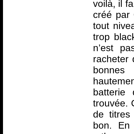
voilà, il 
créé par 
tout nive
trop blac
n’est pa
racheter 
bonnes 
hautemen
batterie 
trouvée. C
de titre
bon. En 