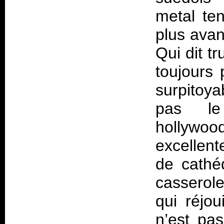
metal te
plus ava
Qui dit t
toujours 
surpitoya
pas le
hollywoo
excellent
de cathé
casserol
qui réjou
n’est pas