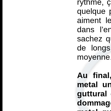
rythme, ça
quelque 
aiment l
dans l’e
sachez q
de longs
moyenne
Au final
metal u
guttural
dommage 