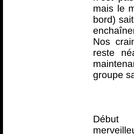
mais le m
bord) sai
enchaîner
Nos crai
reste né
maintena
Début 
merveill