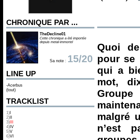
CHRONIQUE PAR ...
TheDecline01
Cette chronique a été importée
depuis metal-immortel
Quoi de
15/20
pour se 
Sa note :
qui a b
LINE UP
mot, di
-Acerbus
(tout)
Groupe 
TRACKLIST
mainten
1)
I
malgré u
2)
II
3)
III
n’est 
4)
IV
5)
V
6)
VI
groupes 