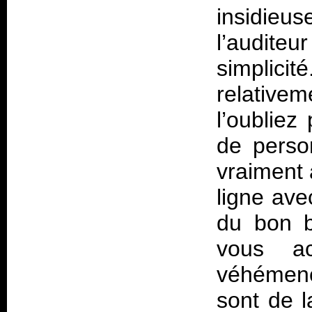
insidieu
l’auditeu
simplicit
relativem
l’oubliez
de person
vraiment 
ligne ave
du bon b
vous a
véhémenc
sont de l