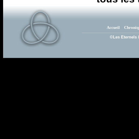
Accueil
Chroniq
©Les Eternels 