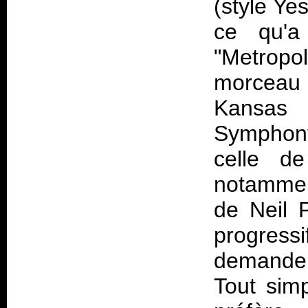
(style Ye
ce qu'a
"Metropol
morceau 
Kansas 
Symphony
celle d
notammen
de Neil 
progress
demande 
Tout sim