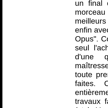
un final 
morceau 
meilleurs
enfin av
Opus". C
seul l'a
d'une q
maîtresse
toute pr
faites
entièrem
travaux f