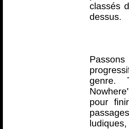
classés d
Passon
progress
genre. 
Nowhere"
pour fin
passages
ludique