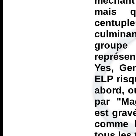
méchant
mais q
centuple
culmina
groupe
représen
Yes, Ge
ELP risq
abord, o
par "M
est grav
comme l
tous les