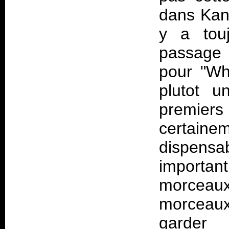
dans Kans
y a tou
passage 
pour "Wh
plutot u
premier
certaine
dispensa
importa
morceaux
morceau
garder 