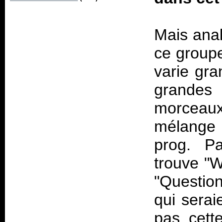
Mais ana
ce groupe
varie gra
grandes
morceaux 
mélange
prog. P
trouve "W
"Questio
qui serai
pas cett