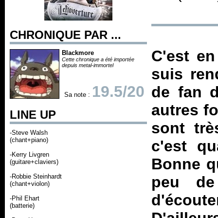
CHRONIQUE PAR ...
C'est en
Blackmore
Cette chronique a été importée
depuis metal-immortel
suis ren
19.5/20
de fan d
Sa note :
autres f
LINE UP
sont trè
-Steve Walsh
(chant+piano)
c'est q
-Kerry Livgren
Bonne qu
(guitare+claviers)
-Robbie Steinhardt
peu de
(chant+violon)
d'écoute
-Phil Ehart
(batterie)