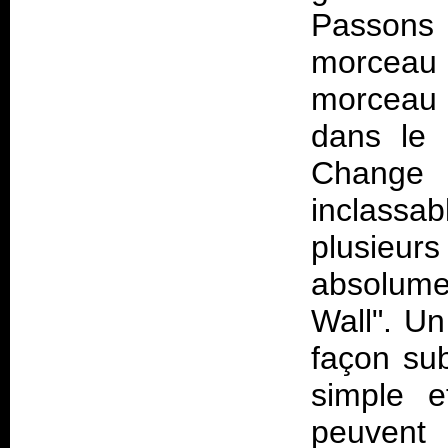
Passon
morceau
morceau e
dans le
Change
inclassab
plusieur
absolume
Wall". U
façon su
simple e
peuvent