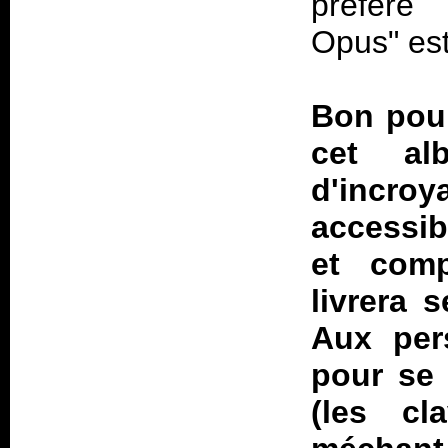
préfère
Opus" est
Bon pour
cet a
d'incroy
accessi
et comp
livrera 
Aux per
pour se
(les cl