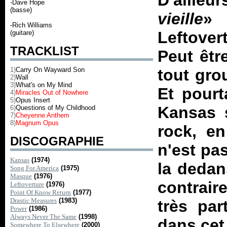
D'ailleu
-Dave Hope
(basse)
vieille
» 
-Rich Williams
Leftove
(guitare)
TRACKLIST
Peut êtr
1)
Carry On Wayward Son
tout gro
2)
Wall
3)
What's on My Mind
Et pourt
4)
Miracles Out of Nowhere
5)
Opus Insert
Kansas s
6)
Questions of My Childhood
7)
Cheyenne Anthem
8)
Magnum Opus
rock, en
DISCOGRAPHIE
n'est pas
Kansas
(1974)
la dedan
Song For America
(1975)
Masque
(1976)
contrai
Leftoverture
(1976)
Point Of Know Return
(1977)
Drastic Measures
(1983)
très par
Power
(1986)
Always Never The Same
(1998)
dans cet
Somewhere To Elsewhere
(2000)