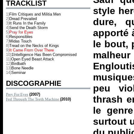
TRACKLIST
style he
1)
Film Critiques and Militia Men
2)
Dread Prevailed
dure, q
3)
It Runs In the Family
4)
Send the Death Storm
apporté 
5)
Pray for Eyes
6)
Responsibles
le bout, 
7)
Midas Touch
8)
Tread on the Necks of Kings
9)
It Came From Over There
malheu
10)
1Intelligence Has Been Compromised
11)
Open Eyed Beast Attack
Englou
12)
Birdbath
13)
Bone Needle
14)
Seminar
musiques
DISCOGRAPHIE
peu vio
Prey For Eyes
(2007)
thrash e
Fed Through The Teeth Machine
(2010)
le genre
surtout u
du publi