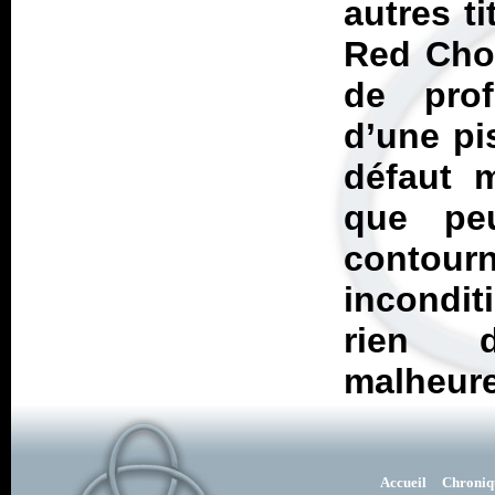
autres ti
Red Chor
de prof
d’une pis
défaut m
que pe
conto
incondi
rien d
malheur
Accueil
Chroniq