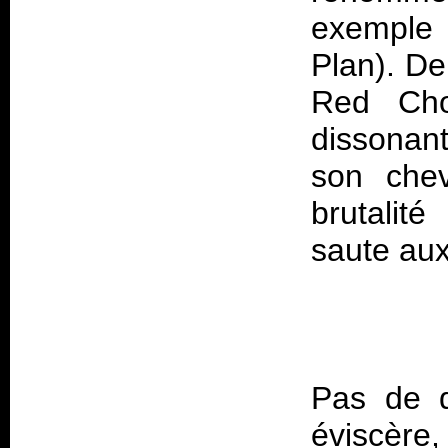
exemple 
Plan). De
Red Cho
dissonan
son chev
brutalit
Pas de d
éviscère