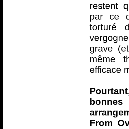
restent 
par ce d
torturé
vergogne
grave (et
même th
efficace 
Pourtan
bonne
arrange
From Ove