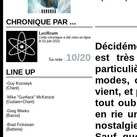
CHRONIQUE PAR ...
Lucificum
Cette chronique a été mise en ligne
le 01 juin 2021
Décidéme
10/20
est trè
Sa note :
particul
LINE UP
modes, o
-Guy Kozowyk
(Chant)
vient, e
-Mike "Gunface" McKenzie
tout oub
(Guitare+Chant)
-Greg Weeks
en rie u
(Basse)
nostalgi
-Brad Fickeisen
(Batterie)
Sauf qu