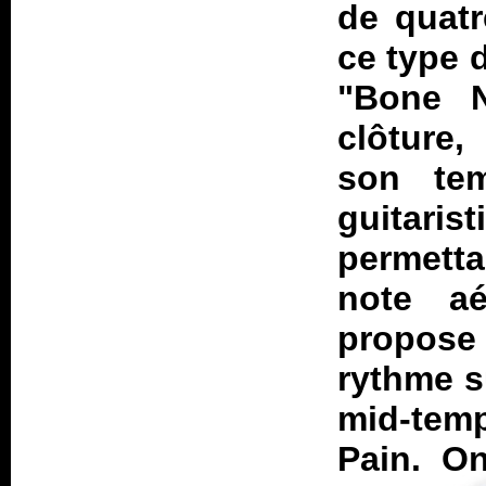
de quatr
ce type 
"Bone N
clôture,
son te
guitar
permetta
note a
propose
rythme su
mid-temp
Pain. On