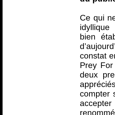
Ce qui ne
idylliqu
bien éta
d’aujour
constat en
Prey For
deux pre
appréciés
compter s
accepte
renommée