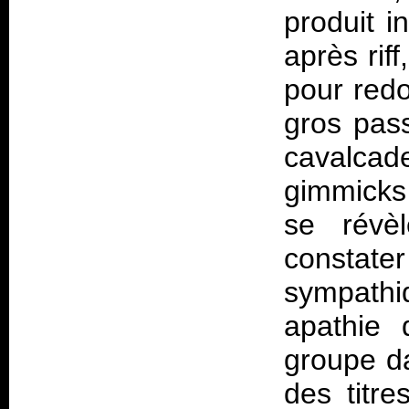
produit i
après rif
pour redo
gros pas
cavalcad
gimmicks 
se révèl
constate
sympath
apathie 
groupe da
des titre