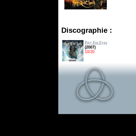
Discographie :
Prey For Eyes
(2007)
10/20