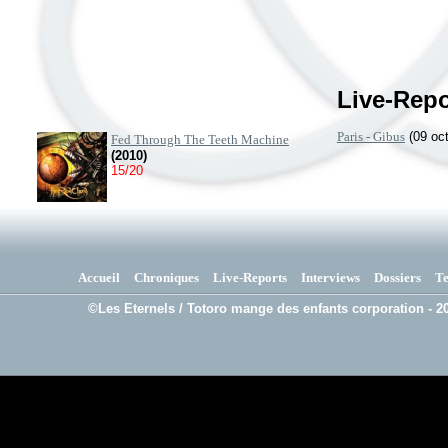
Live-Repo
Paris - Gibus
(09 oc
Fed Through The Teeth Machine
(2010)
15/20
Accueil
Chroniques
Live-Reports
Interviews
Dossiers
T
©Les Eternels / Totoro mange des enfants corporation - 20