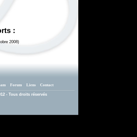
rts :
tobre 2008)
eam
Forum
Liens
Contact
12 - Tous droits réservés