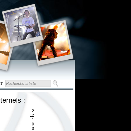
T
ternels :
2
12
1
0
0