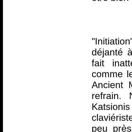
"Initiat
déjanté 
fait ina
comme le
Ancient M
refrain
Katsion
claviéris
peu près