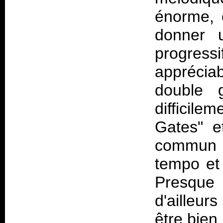
énorme, 
donner 
progres
apprécia
double g
difficil
Gates" e
commun 
tempo et
Presque
d'ailleur