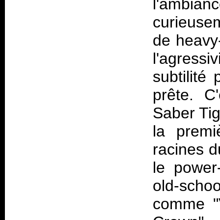
l'ambi
curieusem
de heavy-
l'agress
subtilité
prête. C
Saber Tig
la premiè
racines d
le power-
old-scho
comme "