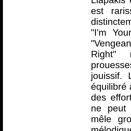
Liapakis 
est rari
distincte
"I'm You
"Vengean
Right" 
prouesse
jouissif
équilibré
des effor
ne peut 
mêle gro
mélodiqu