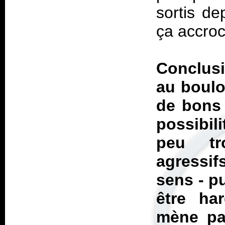
sortis de
ça accroc
Conclusi
au boulo
de bons 
possibil
peu tr
agressif
sens - p
être ha
mène pas