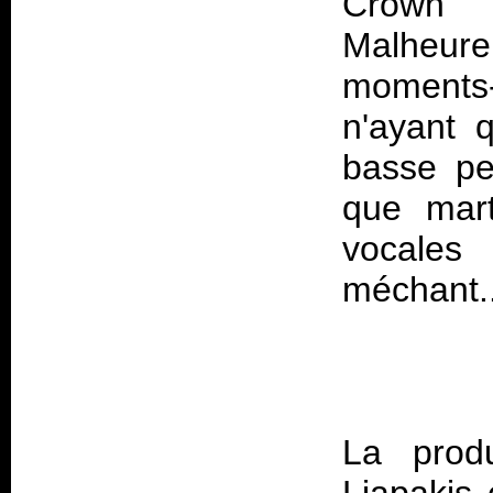
Crown" 
Malheure
moments-l
n'ayant 
basse pe
que mart
vocales 
La prod