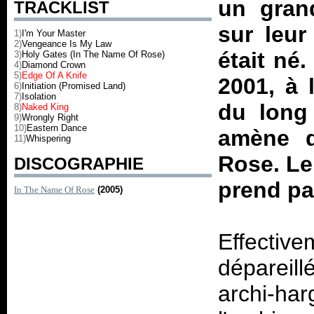
un gran
TRACKLIST
sur leur
1)
I'm Your Master
2)
Vengeance Is My Law
était né
3)
Holy Gates (In The Name Of Rose)
4)
Diamond Crown
5)
Edge Of A Knife
2001, à 
6)
Initiation (Promised Land)
7)
Isolation
du long
8)
Naked King
9)
Wrongly Right
10)
Eastern Dance
amène d
11)
Whispering
Rose
. L
DISCOGRAPHIE
prend par
In The Name Of Rose
(2005)
Effectiv
dépareill
archi-ha