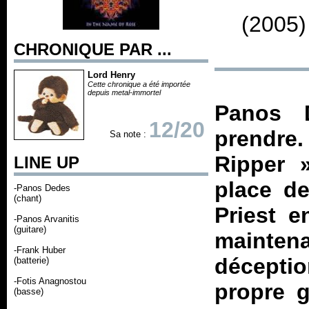
(2005)
CHRONIQUE PAR ...
Lord Henry
Cette chronique a été importée
depuis metal-immortel
Panos 
12/20
prendre.
Sa note :
Ripper 
LINE UP
place d
-Panos Dedes
(chant)
Priest e
-Panos Arvanitis
(guitare)
mainten
-Frank Huber
déceptio
(batterie)
-Fotis Anagnostou
propre 
(basse)