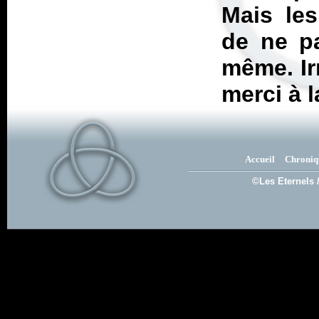
Mais les
de ne p
même. Irr
merci à l
Accueil
Chroniq
©Les Eternels 