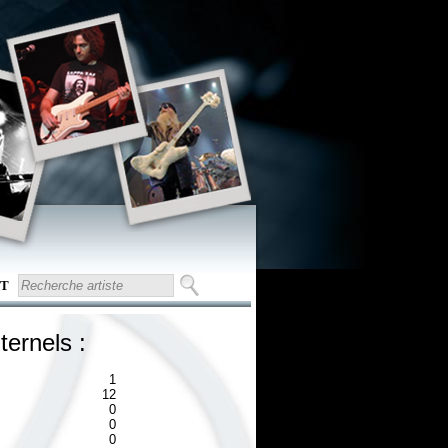
T
ternels :
1
12
0
0
0