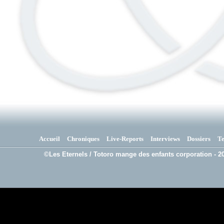
Accueil
Chroniques
Live-Reports
Interviews
Dossiers
T
©Les Eternels / Totoro mange des enfants corporation - 20