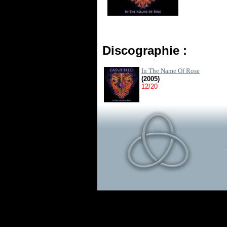
Discographie :
In The Name Of Rose
(2005)
12/20