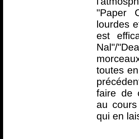
l'atmosp
"Paper 
lourdes e
est effi
Nal"/"D
morceaux,
toutes en
précéden
faire de
au cours 