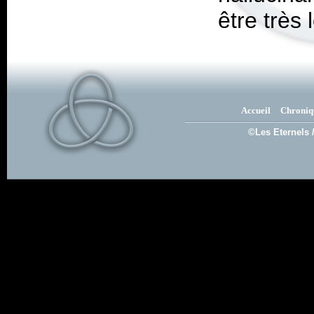
être très
Accueil
Chroniq
©Les Eternels 