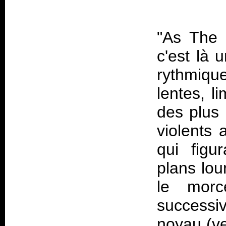
"As The 
c'est là 
rythmiqu
lentes, l
des plus 
violents
qui figu
plans lou
le morc
successi
noyau (ve