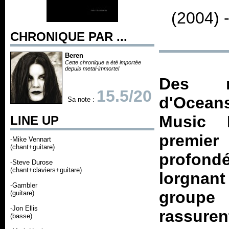
(2004) 
CHRONIQUE PAR ...
Beren
Cette chronique a été importée
depuis metal-immortel
Des no
15.5/20
d'Oceans
Sa note :
Music 
LINE UP
premi
-Mike Vennart
(chant+guitare)
profon
-Steve Durose
(chant+claviers+guitare)
lorgnant
-Gambler
groupe 
(guitare)
-Jon Ellis
rassuren
(basse)