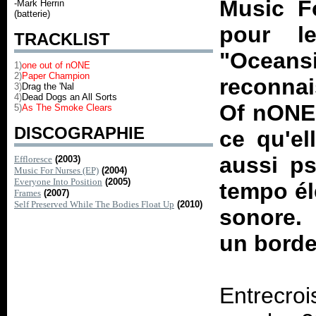
Music F
-Mark Herrin
(batterie)
pour l
TRACKLIST
"Ocea
1)
one out of nONE
2)
Paper Champion
reconnai
3)
Drag the 'Nal
4)
Dead Dogs an All Sorts
Of nONE"
5)
As The Smoke Clears
DISCOGRAPHIE
ce qu'el
aussi ps
Effloresce
(2003)
Music For Nurses (EP)
(2004)
Everyone Into Position
(2005)
tempo él
Frames
(2007)
Self Preserved While The Bodies Float Up
(2010)
sonore. 
un bordel
Entrecroi