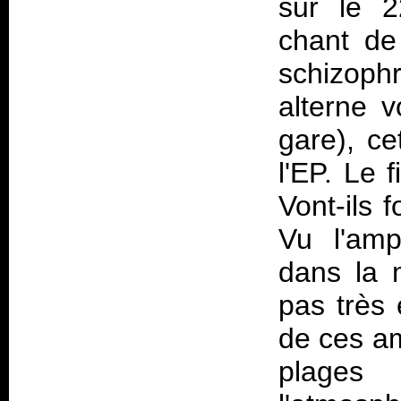
sur le 2
chant de
schizoph
alterne v
gare), c
l'EP. Le 
Vont-ils 
Vu l'amp
dans la 
pas très 
de ces am
plages 