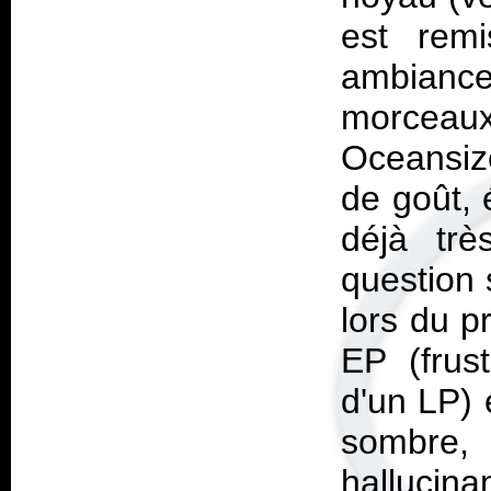
est remi
ambiance
morceaux
Oceansiz
de goût, 
déjà trè
question 
lors du p
EP (frust
d'un LP)
sombre
hallucinan