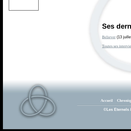
Ses dern
Believer
(13 juill
Toutes ses intervi
Accueil
Chroniq
©Les Eternels 