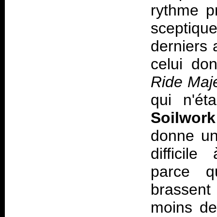
rythme pr
sceptiqu
derniers
celui do
Ride Maje
qui n'ét
Soilwork
donne un 
difficil
parce q
brassent
moins de 