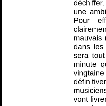
déchiffer
une ambia
Pour eff
clairem
mauvais r
dans les
sera tou
minute q
vingtai
définit
musicien
vont livr