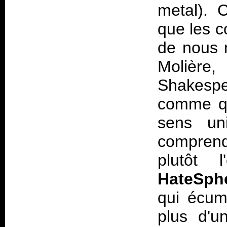
metal). C
que les c
de nous 
Molièr
Shakespe
comme qu
sens u
comprend
plutôt 
HateSph
qui écum
plus d'u