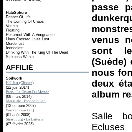
passe p
HateSphere
dunkerq
Reaper Of Life
The Coming Of Chaos
Vermin
monstre
Floating
Resurrect With A Vengeance
venus no
Lines Crossed Lives Lost
Murderlust
sont l
Iconoclast
Drinking With The King Of The Dead
Sickness Within
(Suède) 
AFFILIÉ
nous fon
Soilwork
deux éta
Hellfest (Clisson)
(22 juin 2014)
album re
Paris - Le Divan Du Monde
(09 mars 2014)
Marseille - Espace Julien
(13 octobre 2007)
Wacken (wacken)
Salle 
(01 août 2008)
Strasbourg - La Laiterie
(07 février 2023)
Ecluses