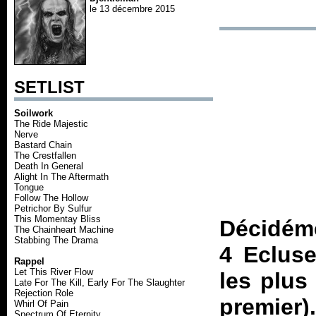
le 13 décembre 2015
SETLIST
Soilwork
The Ride Majestic
Nerve
Bastard Chain
The Crestfallen
Death In General
Alight In The Aftermath
Tongue
Follow The Hollow
Petrichor By Sulfur
This Momentay Bliss
Décidéme
The Chainheart Machine
Stabbing The Drama
4 Ecluse
Rappel
Let This River Flow
les plus
Late For The Kill, Early For The Slaughter
Rejection Role
premier)
Whirl Of Pain
Spectrum Of Eternity