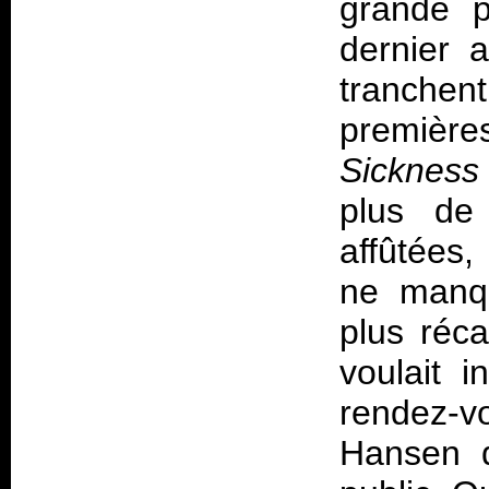
grande p
dernier 
tranchen
premiè
Sickness
plus de 
affûtées,
ne manqu
plus réca
voulait i
rendez-v
Hansen d