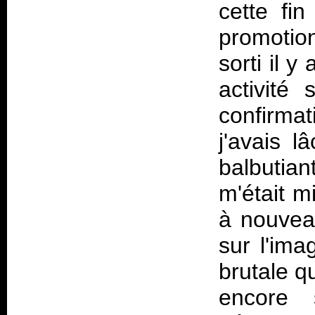
cette fin
promoti
sorti il 
activité 
confirma
j'avais 
balbutia
m'était m
à nouveau
sur l'ima
brutale q
encore 