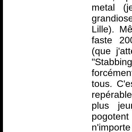
metal (
grandios
Lille). 
faste 20
(que j'a
"Stabbin
forcémen
tous. C'e
repérable
plus je
pogotent
n'import