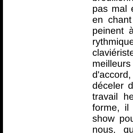
pas mal e
en chant 
peinent 
rythmiq
claviéris
meilleur
d'accord,
déceler d
travail h
forme, i
show pou
nous, qu