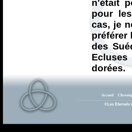
n'était 
pour les
cas, je 
préférer 
des Sué
Ecluse
dorées.
Accueil
Chroniq
©Les Eternels 