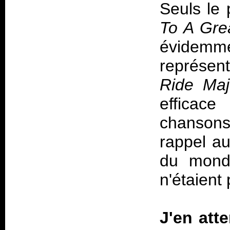
Seuls le
To A Gre
évidemm
représen
Ride Maj
efficac
chansons
rappel
au
du mond
n'étaient
J'en att