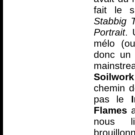
fait le
Stabbig 
Portrait
.
mélo
(ou 
donc un 
mainstre
Soilwork
chemin d
pas le
Flames
a
nous l
brouillon