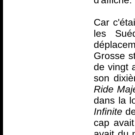
d'affiche.
Car c'ét
les Suéd
déplacem
Grosse s
de vingt
son dixi
Ride Maje
dans la 
Infinite
de
cap avait
avait du 