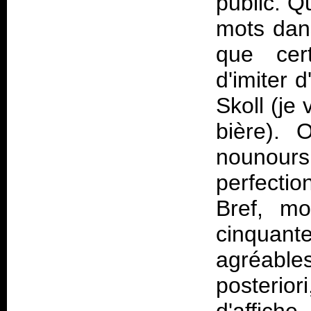
public. Q
mots dan
que cert
d'imiter 
Skoll (je 
bière). 
nounours
perfectio
Bref, mo
cinquant
agréable
posterio