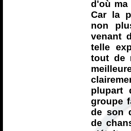
d'où ma 
Car la p
non plu
venant d
telle ex
tout de
meilleur
claireme
plupart 
groupe f
de son d
de chans