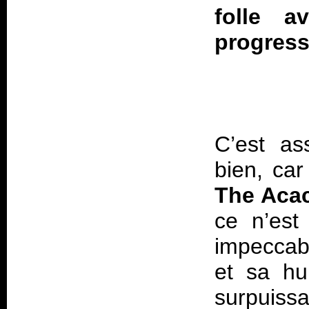
folle a
progressi
C’est as
bien, car
The Acac
ce n’est
impeccab
et sa hu
surpuissa