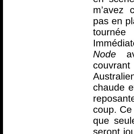
m’avez c
pas en pl
tournée
Immédiat
Node
ave
couvrant 
Australi
chaude et
reposant
coup. Ce 
que seul
seront jo