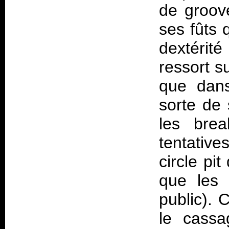
de groove
ses fûts 
dextérit
ressort s
que dans
sorte de
les bre
tentativ
circle pi
que les 
public). 
le cass