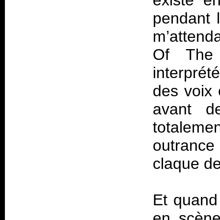
existe e
pendant l
m’attenda
Of The 
interprét
des voix 
avant d
totaleme
outrance 
claque de
Et quand 
en scène