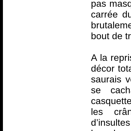
pas masq
carrée du
brutaleme
bout de t
A la repr
décor tot
saurais v
se cach
casquette
les crâ
d’insulte