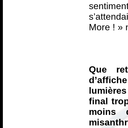
sentime
s’attend
More !
» 
Que ret
d’affich
lumières
final tr
moins d
misanthr