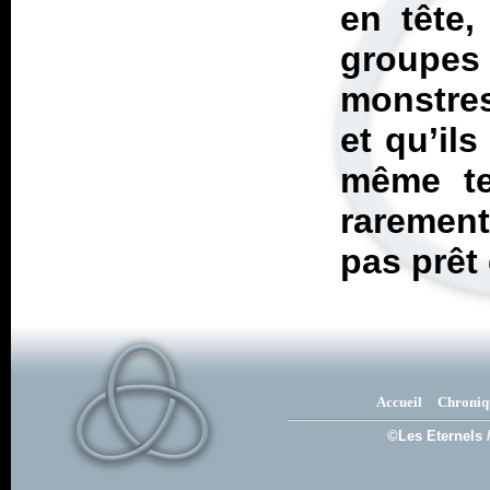
en tête,
groupes
monstres
et qu’ils
même te
rarement
pas prêt 
Accueil
Chroniq
©Les Eternels 