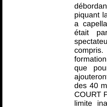
débordan
piquant l
a capell
était pa
spectateu
compris
formation
que pour
ajouteron
des 40 
COURT P
limite i