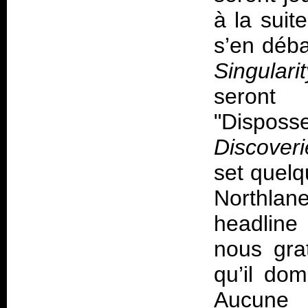
à la suit
s’en déba
Singularit
seront 
"Dispo
Discoveri
set quelq
Northlan
headline
nous gra
qu’il do
Aucune 