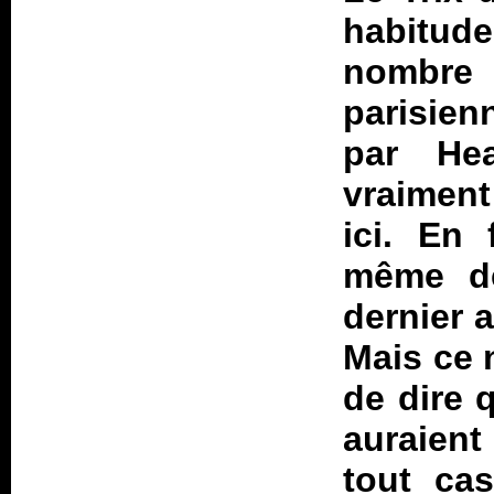
habitude
nombr
parisien
par Hea
vraiment
ici. En 
même de
dernier 
Mais ce n
de dire 
auraient
tout cas