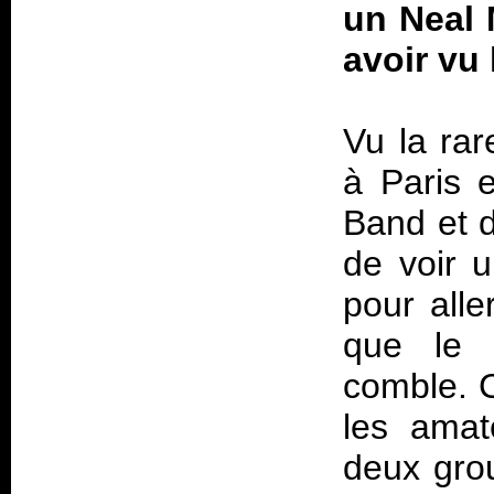
un Neal 
avoir vu
Vu la rar
à Paris 
Band et 
de voir u
pour all
que le 
comble. C
les amat
deux gro