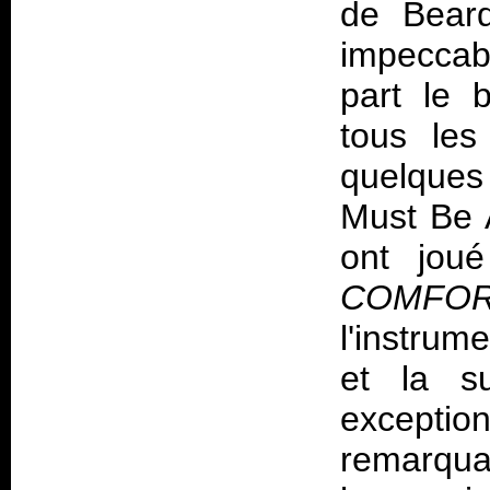
de Beard
impeccab
part le b
tous les
quelques 
Must Be A
ont jou
COMFO
l'instrum
et la su
exceptio
remarquab