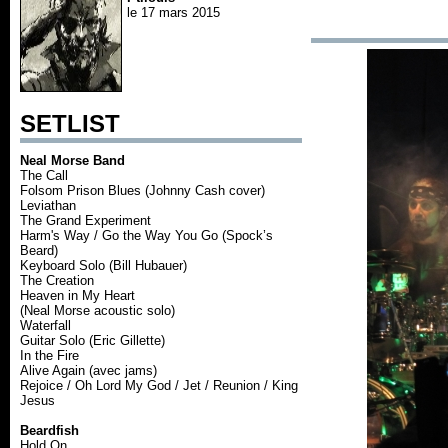
le 17 mars 2015
SETLIST
Neal Morse Band
The Call
Folsom Prison Blues (Johnny Cash cover)
Leviathan
The Grand Experiment
Harm's Way / Go the Way You Go (Spock’s
Beard)
Keyboard Solo (Bill Hubauer)
The Creation
Heaven in My Heart
(Neal Morse acoustic solo)
Waterfall
Guitar Solo (Eric Gillette)
In the Fire
Alive Again (avec jams)
Rejoice / Oh Lord My God / Jet / Reunion / King
Jesus
Beardfish
Hold On