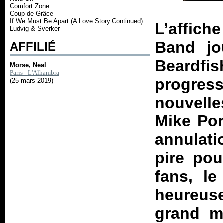
Comfort Zone
Coup de Grâce
If We Must Be Apart (A Love Story Continued)
L’affich
Ludvig & Sverker
Band jo
AFFILIÉ
Beardfis
Morse, Neal
Paris - L'Alhambra
progress
(25 mars 2019)
nouvelle
Mike Por
annulat
pire pou
fans, le
heureus
grand m