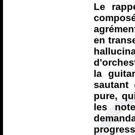
Le rapp
compos
agrément
en trans
halluc
d'orches
la guita
sautant 
pure, qu
les not
demandan
progres