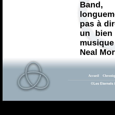
Band, 
longueme
pas à dir
un bien 
musique 
Neal Mor
Accueil
Chroniq
©Les Eternels 