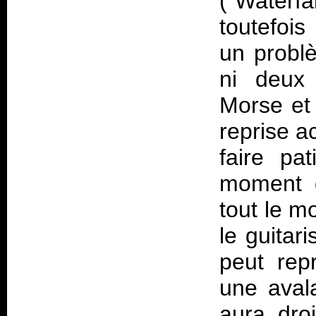
("Waterfa
toutefois
un problè
ni deux 
Morse et
reprise a
faire pa
moment d
tout le m
le guitar
peut rep
une avala
aura dro