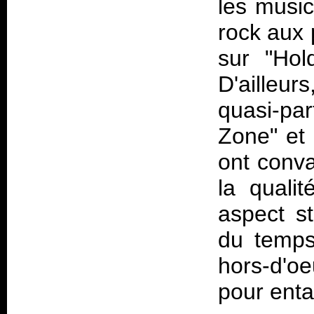
les music
rock aux 
sur "Hol
D'ailleur
quasi-pa
Zone" et 
ont conva
la quali
aspect st
du temps
hors-d'oe
pour enta