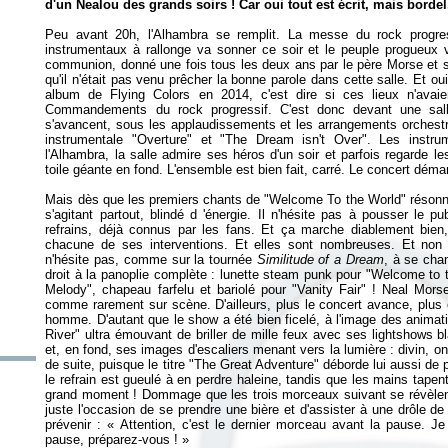
d'un Nealou des grands soirs ! Car oui tout est écrit, mais bordel.
Peu avant 20h, l'Alhambra se remplit. La messe du rock progress
instrumentaux à rallonge va sonner ce soir et le peuple progueux
communion, donné une fois tous les deux ans par le père Morse et sa 
qu'il n'était pas venu prêcher la bonne parole dans cette salle. Et o
album de Flying Colors en 2014, c'est dire si ces lieux n'avai
Commandements du rock progressif. C'est donc devant une sall
s'avancent, sous les applaudissements et les arrangements orchestra
instrumentale "Overture" et "The Dream isn't Over". Les instr
l'Alhambra, la salle admire ses héros d'un soir et parfois regarde l
toile géante en fond. L'ensemble est bien fait, carré. Le concert déma
Mais dès que les premiers chants de "Welcome To the World" résonne
s'agitant partout, blindé d 'énergie. Il n'hésite pas à pousser le p
refrains, déjà connus par les fans. Et ça marche diablement bien
chacune de ses interventions. Et elles sont nombreuses. Et non
n'hésite pas, comme sur la tournée
Similitude of a Dream
, à se cha
droit à la panoplie complète : lunette steam punk pour "Welcome to th
Melody", chapeau farfelu et bariolé pour "Vanity Fair" ! Neal Morse
comme rarement sur scène. D'ailleurs, plus le concert avance, plus 
homme. D'autant que le show a été bien ficelé, à l'image des animat
River" ultra émouvant de briller de mille feux avec ses lightshows 
et, en fond, ses images d'escaliers menant vers la lumière : divin, o
de suite, puisque le titre "The Great Adventure" déborde lui aussi de
le refrain est gueulé à en perdre haleine, tandis que les mains tap
grand moment ! Dommage que les trois morceaux suivant se révèlen
juste l'occasion de se prendre une bière et d'assister à une drôle de
prévenir : «
Attention, c'est le dernier morceau avant la pause. Je
pause, préparez-vous !
»