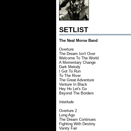
SETLIST
The Neal Morse Band
Overture
The Dream Isn't Over
Welcome To The World
A Momentary Change
Dark Melody
I Got To Run
To The River
The Great Adventure
Venture In Black
Hey Ho Let's Go
Beyond The Borders
Interlude
Overture 2
Long Ago
The Dream Continues
Fighting With Destiny
Vanity Fair