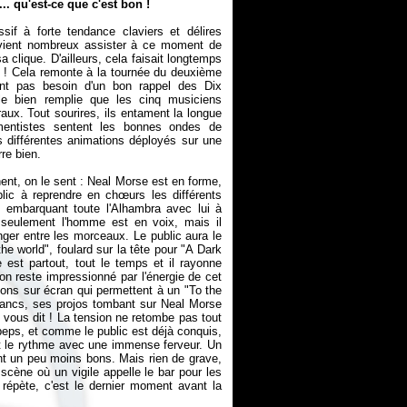
.. qu'est-ce que c'est bon !
if à forte tendance claviers et délires
 vient nombreux assister à ce moment de
clique. D'ailleurs, cela faisait longtemps
ui ! Cela remonte à la tournée du deuxième
ent pas besoin d'un bon rappel des Dix
e bien remplie que les cinq musiciens
ux. Tout sourires, ils entament la longue
umentistes sentent les bonnes ondes de
es différentes animations déployés sur une
rre bien.
nt, on le sent : Neal Morse est en forme,
ublic à reprendre en chœurs les différents
, embarquant toute l'Alhambra avec lui à
 seulement l'homme est en voix, mais il
nger entre les morceaux. Le public aura le
e world", foulard sur la tête pour "A Dark
 est partout, tout le temps et il rayonne
on reste impressionné par l'énergie de cet
ions sur écran qui permettent à un "To the
blancs, ses projos tombant sur Neal Morse
n vous dit ! La tension ne retombe pas tout
 peps, et comme le public est déjà conquis,
ent le rythme avec une immense ferveur. Un
t un peu moins bons. Mais rien de grave,
 scène où un vigile appelle le bar pour les
 répète, c'est le dernier moment avant la