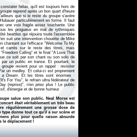
onstater hélas, qu'il est toujours hors de
groupe reprend après un bon quart d'heure
ailleurs que si le reste du groupe s'avère
Hubauer particulièrement en forme. Il faut
ec une voix fragile assez touchante. Une
 tous les progueux en mal de rythmiques
té beattles qui réjouira toute l'assemblée
en suit une intervention chouette de Mike
en chantant sur l'efficace "Welcome To My
et carrés sur le reste des titres, mais
 "Freedom Calling" et le final "A Love That
, que ce soit par son chant ou son solo de
par un public en transe. Et pourtant, le
 groupe revient pour un rappel : revisiter
Par un medley. Et celui-ci est proprement
f a Dream
. Et les titres sont énormes :
's For You", le refrain ultra fédérateur de
ay (reprise)", n'en jetez plus ! Le public
if, d'énergie et de bonne humeur.
roupe salue son public. Neal Morse est
ncert était véritablement un très beau
dre régulièrement une grosse dose de
 type donne tout ce qu'il a sur scène et
uviens plus pour quelle raison absurde
rs le déplacement !