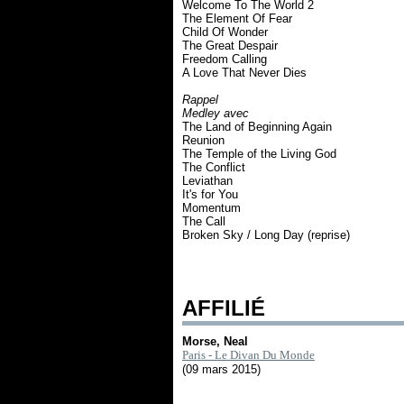
Welcome To The World 2
The Element Of Fear
Child Of Wonder
The Great Despair
Freedom Calling
A Love That Never Dies
Rappel
Medley avec
The Land of Beginning Again
Reunion
The Temple of the Living God
The Conflict
Leviathan
It's for You
Momentum
The Call
Broken Sky / Long Day (reprise)
AFFILIÉ
Morse, Neal
Paris - Le Divan Du Monde
(09 mars 2015)