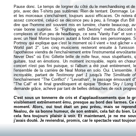
Pause donc. Le temps de lorgner du côté du le merchandising et de c
prix, avec des T-shirts pas sublimes. Rien de tentant. Dommage. Le 
et les morceaux s'enchaînent, toujours aussi efficaces. On notera d'
assez concentré, celui-ci se décoince peu à peu, à l'image d'un Bill 
dire que l'homme est souvent mis en lumière, chante beaucoup, av
vraie bonne surprise. Si "Fighting with Destiny" mettra d'accord
complexes et d'un peu de headbangs, ce sera "Vanity Fair" et son cô
avec un Neal Morse toujours autant à fond dans ses personnages. S'
Portnoy qui explique que c'est le moment où il vient «
tout gâcher
» 
World part 2". Les cinq musiciens resteront ensuite à l'unisson 
l'apothéose viendra de l'enchaînement entre l'instrumental envoûtante
Never Dies" où Eric Gillette brille de mille feux, nous stupéfiants
guitare, tout en émotions. Un moment incroyable, repris en chœur 
concert n'est pas fini puisque, si l'album a été joué entièrement, le
l'ensemble de la carrière de Neal Morse en solo. Oui. L'ensemble. 
incroyable, partant de
Testimony part 1
jusqu'à
The Similitude o
l'enchaînement "The Conflict" / "Leviathan", le passage émouvant d'"It
"The Call" et le final grandiloquent et épique "Broken Sky / Long D
demande grâce, achevé par tant de belles débauches de rock progress
C'est sous un tonnerre de cris et d'applaudissements que le g
visiblement extrêmement ému, presque au bord des larmes. Ce co
moment. Alors, oui tout était un peu prévu, mais se repren
Nealou, de sa bonne humeur, de son entrain, cela fait du bien. Le
cela fera toujours plaisir à voir. Et maintenant, je ne me so
j'avais douté. Je reviendrai, promis, car le spectacle vaut toujou