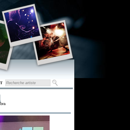
T
l
mbra