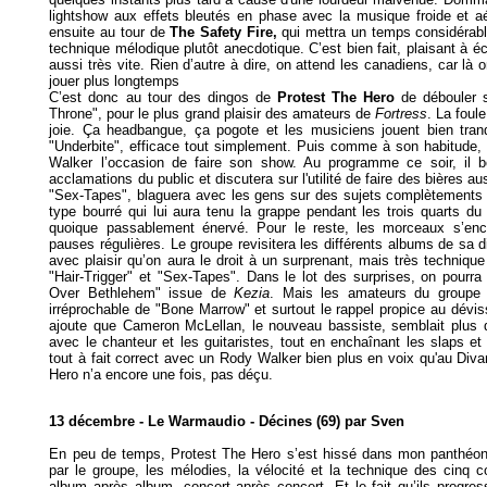
lightshow aux effets bleutés en phase avec la musique froide et aé
ensuite au tour de
The Safety Fire,
qui mettra un temps considérabl
technique mélodique plutôt anecdotique. C’est bien fait, plaisant à éc
aussi très vite. Rien d’autre à dire, on attend les canadiens, car là
jouer plus longtemps
C’est donc au tour des dingos de
Protest The Hero
de débouler s
Throne", pour le plus grand plaisir des amateurs de
Fortress
. La foul
joie. Ça headbangue, ça pogote et les musiciens jouent bien tranq
"Underbite", efficace tout simplement. Puis comme à son habitude, 
Walker l’occasion de faire son show. Au programme ce soir, il bo
acclamations du public et discutera sur l'utilité de faire des bières au
"Sex-Tapes", blaguera avec les gens sur des sujets complètements dé
type bourré qui lui aura tenu la grappe pendant les trois quarts d
quoique passablement énervé. Pour le reste, les morceaux s’en
pauses régulières. Le groupe revisitera les différents albums de sa 
avec plaisir qu’on aura le droit à un surprenant, mais très techniq
"Hair-Trigger" et "Sex-Tapes". Dans le lot des surprises, on pourra
Over Bethlehem" issue de
Kezia
. Mais les amateurs du groupe re
irréprochable de "Bone Marrow" et surtout le rappel propice au dévi
ajoute que Cameron McLellan, le nouveau bassiste, semblait plus dé
avec le chanteur et les guitaristes, tout en enchaînant les slaps et
tout à fait correct avec un Rody Walker bien plus en voix qu'au Div
Hero n’a encore une fois, pas déçu.
13 décembre - Le Warmaudio - Décines (69) par Sven
En peu de temps, Protest The Hero s’est hissé dans mon panthéon 
par le groupe, les mélodies, la vélocité et la technique des cinq
album après album, concert après concert. Et le fait qu’ils progres