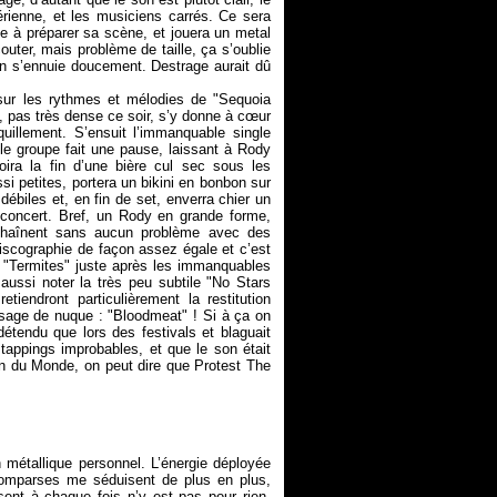
rienne, et les musiciens carrés. Ce sera
e à préparer sa scène, et jouera un metal
outer, mais problème de taille, ça s’oublie
 on s’ennuie doucement. Destrage aurait dû
ur les rythmes et mélodies de "Sequoia
e, pas très dense ce soir, s’y donne à cœur
uillement. S’ensuit l’immanquable single
le groupe fait une pause, laissant à Rody
ira la fin d’une bière cul sec sous les
ssi petites, portera un bikini en bonbon sur
biles et, en fin de set, enverra chier un
u concert. Bref, un Rody en grande forme,
chaînent sans aucun problème avec des
discographie de façon assez égale et c’est
ue "Termites" juste après les immanquables
 aussi noter la très peu subtile "No Stars
tiendront particulièrement la restitution
ssage de nuque : "Bloodmeat" ! Si à ça on
tendu que lors des festivals et blaguait
 tappings improbables, et que le son était
an du Monde, on peut dire que Protest The
métallique personnel. L’énergie déployée
 comparses me séduisent de plus en plus,
sent à chaque fois n’y est pas pour rien.