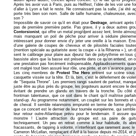
Après les avoir vus à Paris, puis au Hellfest, l’idée de les voir une fo
d’aller à Lyon a fait le reste. Ne connaissant pas la salle, j’ai été
porte très bien son nom. Salle de taille humaine, chaleureuse, avec
son ?
Impossible de savoir ce qu’il en était pour
Destrage
, arrivant après
pas de première première partie. Pas grave, il y a deux autres grou
Contorsionist
, qui offre un metal prog/djent assez lent, limite atm
mais manquant un poil de pêche pour arriver à séduire pleinemen
intéressant pour donner envie d’y jeter une oreille à la maison. Ens
d’une galerie de coupes de cheveux et de pilosités faciales toutes
(mention spéciale au guitariste avec la coupe «
à la Rihanna
» ), un 
sent le calibrage pour plaire aux djeunz fan de polyrythmie en tous 
bassiste alors que la basse est présente dans ce qu’on entend, on ob
une prestation pas forcément indispensable. Applaudissements qua
ont malgré tout bien assuré leur rôle, une pinte, et on s’avance pour p
Les cinq membres de
Protest The Hero
entrent sur scène sous 
casquette vissée sur la tête. Et là, bim, c’est le déferlement de vio
de "Sequoia Throne". Les premiers rangs sautent de partout, manque
juste être au plus près du groupe, les pogoteurs auront encore le d
évitant de prendre un glandu en travers de la tronche. Du côté
frontman talentueux, que ce soit dans le chant qu’il maîtrise parf
stand-up. Au programme notamment, un couplet sur les bonnets et 
de cheval. Il semble néanmoins emprunté en terme de forme physique
que ce concert est le dernier de leur tournée européenne, qui semble
leur retour outre-Atlantique prévu pour le lendemain. Il assure
monstre ! L’autre attraction du groupe est sa paire de guitar
techniquement. Un peu en retrait comme à leur habitude, ils abre
fracassants, de tapping à volonté, n’interférant que rarement avec le 
Cameron McLellan, remplaçant d’Arif à la basse depuis mi-2014, et p