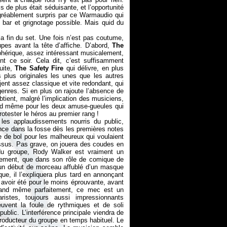
is de plus était séduisante, et l’opportunité
 agréablement surpris par ce Warmaudio qui
 bar et grignotage possible. Mais quid du
 la fin du set. Une fois n’est pas coutume,
pes avant la tête d’affiche. D’abord,
The
osphérique, assez intéressant musicalement,
t ce soir. Cela dit, c’est suffisamment
uite,
The Safety Fire
qui délivre, en plus
 plus originales les unes que les autres
djent assez classique et vite redondant, qui
genres. Si en plus on rajoute l’absence de
tient, malgré l’implication des musiciens,
nd même pour les deux amuse-gueules qui
rotester le héros au premier rang !
les applaudissements nourris du public,
lence dans la fosse dès les premières notes
 de bol pour les malheureux qui voulaient
essus. Pas grave, on jouera des coudes en
 du groupe, Rody Walker est vraiment un
aitement, que dans son rôle de comique de
un début de morceau affublé d’un masque
, il l’expliquera plus tard en annonçant
 avoir été pour le moins éprouvante, avant
 quand même parfaitement, ce mec est un
istes, toujours aussi impressionnants
uvent la foule de rythmiques et de soli
public. L’interférence principale viendra de
roducteur du groupe en temps habituel. Le