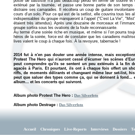
poste de bassiste n’a pas beaucoup perdu en terme de sourire et 
exténué par la tournée, et passe une bonne partie de son temps 
distraire ses camarades. Il récoltera un coup de guitare involontai
cours d’un solo. Pour ce qui est de la setlist, elle couvrira tous le
indispensables du groupe manqueront à l’appel ("C’est La Vie", "Mis
étaient très attendus). Après une douzaine de morceaux et l’immanq
groupe sortira sous les ovations de la foule reconnaissante.
Au terme d’une soirée riche en musique, et même si l’on pourra toujou
héros de la soirée, force est de constater que les canadiens maîtrisen
lives valent le coup à chaque fois. À la revoyure, tabernacle !
2014 fut à n'en pas douter une année intense, mais exception
Protest The Hero qui n'auront cessé d'écumer les scènes d'Eur
peut comprendre qu'ils se sentent un peu exténués à la fin d
agacés à Paris. Et pourtant, ils ont à chaque fois offert un s
riffs, de moments délirants et changeant même leur set-list, his
peut que saluer des types comme ça, qui se donnent à fond... e
album... et les concerts qui suivront.
Album photo Protest The Hero :
Das Silverfoto
Album photo Destrage :
Das Silverfoto
Accueil
Chroniques
Live-Reports
Interviews
Dossiers
T