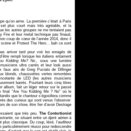
pe qu’on aime. La première c’était à Paris
set plus court mais très agréable, et la
que les autres groupes ne me tentaient pas
y Fire et leur metal technique pas finaud,
, mon coup de cœur de l’année 2014, donc il
 sur scène et Protest The Hero… bah ce sont
as arriver tard pour voir les enragés de
’être rempli lorsque les italiens entament
ou Kidding Me? No.,
sous une lumière
 musiciens ultra carrés et leur look aussi
x faux airs de Greg Puciato de Dillinger
eux blonds, chaussettes vertes remontées
ncelante de LED (les autres musiciens
eusement barrés. Pourtant leurs cinq titres
r album, fait un léger retour sur le passé
re final "Are You Kidding Me ? No" où le
 tandis que le chanteur s’égosillera comme
ès des curieux qui sont venus l'observer.
ors de son show, être fier d’avoir Destrage
essaient que très peu.
The Contortionist
trante, se situant entre un djent aérien à
 plus classique. Du coup, lésé, l’auditeur
e particulièrement réussi pour redescendre
, d’autant que le son est plutôt clair, le