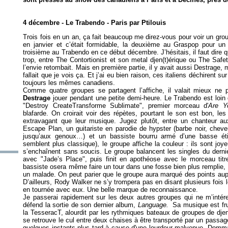
4 décembre - Le Trabendo - Paris par Ptilouis
Trois fois en un an, ça fait beaucoup me direz-vous pour voir un grou
en janvier et c’était formidable, la deuxième au Graspop pour un 
troisième au Trabendo en ce début décembre. J’hésitais, il faut dire 
trop, entre The Contortionist et son metal djen(t)érique ou The Safet
l’envie retombait. Mais en première partie, il y avait aussi Destrage
fallait que je vois ça. Et j’ai eu bien raison, ces italiens déchirent
toujours les mêmes canadiens.
Comme quatre groupes se partagent l’affiche, il valait mieux ne p
Destrage
jouer pendant une petite demi-heure. Le Trabendo est loin d
"Destroy CreateTransforme Sublimate", premier morceau d'
Are Y
blafarde. On croirait voir des répètes, pourtant le son est bon, les
extravagant que leur musique. Jugez plutôt, entre un chanteur au
Escape Plan, un guitariste en parodie de hypster (barbe noir, chev
jusqu’aux genoux…) et un bassiste bourru armé d’une basse éti
semblent plus classique), le groupe affiche la couleur : ils sont joy
s’enchaînent sans soucis. Le groupe balancent les singles du dernie
avec "Jade’s Place", puis finit en apothéose avec le morceau tit
bassiste osera même faire un tour dans une fosse bien plus remplie,
un malade. On peut parier que le groupe aura marqué des points aupr
D’ailleurs, Rody Walker ne s’y trompera pas en disant plusieurs fois l
en tournée avec eux. Une belle marque de reconnaissance.
Je passerai rapidement sur les deux autres groupes qui ne m’intér
défend la sortie de son dernier album,
Language.
Sa musique est frus
la TesseracT, alourdit par les rythmiques bateaux de groupes de djent
se retrouve le cul entre deux chaises à être transporté par un passag
quelques instants plus tard à cause d'une lourdeur malvenue. Dommage