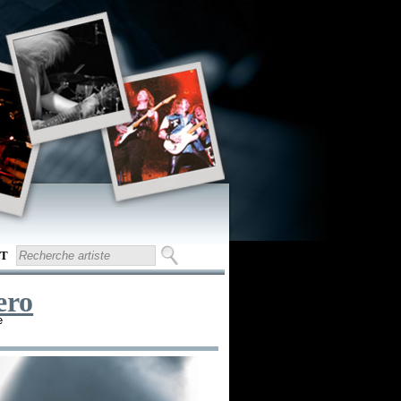
T
ero
e