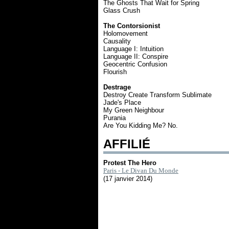
The Ghosts That Wait for Spring
Glass Crush
The Contorsionist
Holomovement
Causality
Language I: Intuition
Language II: Conspire
Geocentric Confusion
Flourish
Destrage
Destroy Create Transform Sublimate
Jade's Place
My Green Neighbour
Purania
Are You Kidding Me? No.
AFFILIÉ
Protest The Hero
Paris - Le Divan Du Monde
(17 janvier 2014)