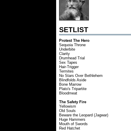
SETLIST
Protest The Hero
Sequoia Throne
Underbite
Clarity
Drumhead Trial
Sex Tapes
Hair-Trigger
Termites
No Stars Over Bethlehem
Blindfolds Aside
Bone Marrow
Plato's Tripartite
Bloodmeat
The Safety Fire
Yellowism
Old Souls
Beware the Leopard (Jagwar)
Huge Hammers
Mouth of Swords
Red Hatchet