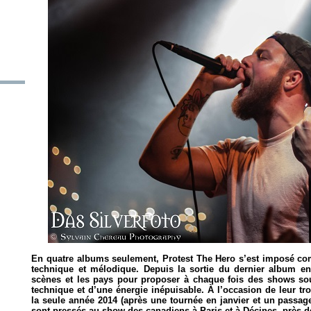
En quatre albums seulement, Protest The Hero s’est imposé co
technique et mélodique. Depuis la sortie du dernier album e
scènes et les pays pour proposer à chaque fois des shows so
technique et d’une énergie inépuisable. À l’occasion de leur t
la seule année 2014 (après une tournée en janvier et un passage
sont pressés au show des canadiens à Paris et à Décines, près d