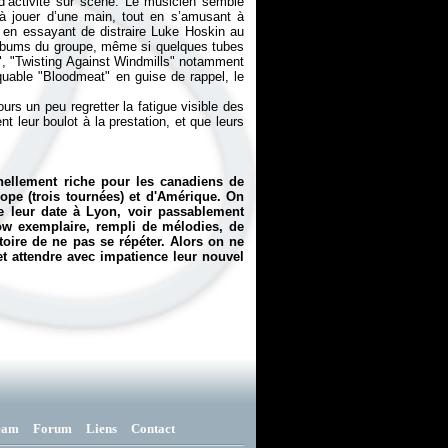
d’activité sur scène. Le musicien semble
à jouer d’une main, tout en s’amusant à
re en essayant de distraire Luke Hoskin au
s albums du groupe, même si quelques tubes
t", "Twisting Against Windmills" notamment
uable "Bloodmeat" en guise de rappel, le
rs un peu regretter la fatigue visible des
t leur boulot à la prestation, et que leurs
nellement riche pour les canadiens de
ope (trois tournées) et d'Amérique. On
e leur date à Lyon, voir passablement
how exemplaire, rempli de mélodies, de
toire de ne pas se répéter. Alors on ne
t attendre avec impatience leur nouvel
eam
Forum
Liens
Contact