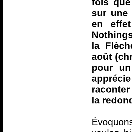
fois que
sur une 
en effe
Nothings 
la Flèch
août (chr
pour un
appréci
raconter
la redon
Évoquons