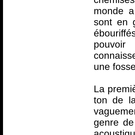
monde a 
sont en 
ébourif
pouvoi
connaisse
une foss
La premiè
ton de la
vaguemen
genre de
acoustiq