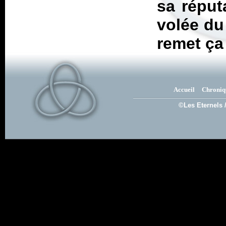
sa réput
volée du 
remet ça
Accueil
Chroniq
©Les Eternels 