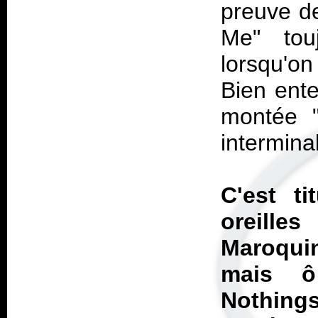
preuve de
Me" tou
lorsqu'on
Bien ente
montée "
interminab
C'est ti
oreille
Maroquin
mais ô
Nothing