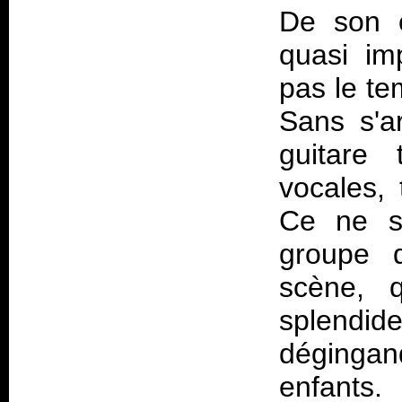
De son c
quasi im
pas le te
Sans s'a
guitare 
vocales,
Ce ne s
groupe q
scène, 
splendid
dégingand
enfants.