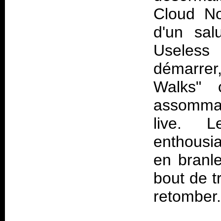
Cloud No
d'un sal
Useless
démarrer
Walks" 
assomman
live. 
enthousi
en branle
bout de t
retomber