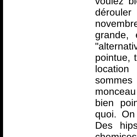
voulez bi
déroul
novembre
grande, 
"alterna
pointue, t
location
sommes 
monceau 
bien poin
quoi. On 
Des hips
chemises