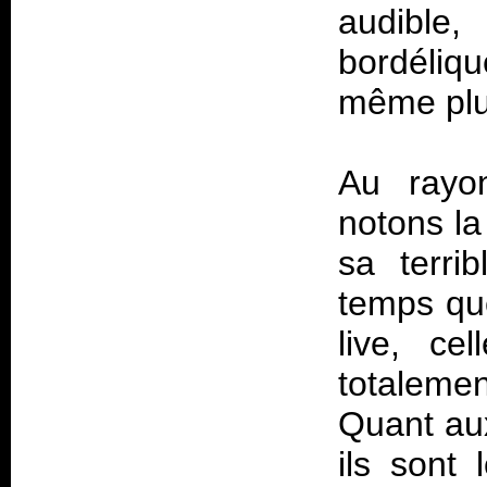
audibl
bordéliqu
même plut
Au rayon
notons la
sa terri
temps que
live, ce
totalemen
Quant au
ils sont 