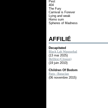
Pest
404
The Fury
Carnival is Forever
Lying and weak
Homo sum
Spheres of Madness
AFFILIÉ
Decapitated
Black Lab Wasquehal
(13 mai 2025)
Hellfest (Clisson)
(19 juin 2010)
Children Of Bodom
Paris - Bataclan
(06 novembre 2015)