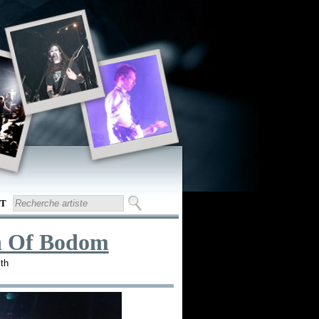
T
n Of Bodom
ith