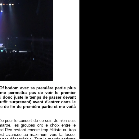
 Of bodom avec sa première partie plus
 me permettra pas de voir le premier
rai donc juste le temps de passer devant
utôt surprenant) avant d'entrer dans le
e de fin de première partie et me voilà
e pour le concert de ce soir. Je n'en suis
martre, les groupes ont le choix entre le
 Rex restant encore trop élitiste ou trop
e est avancée au maximum vers la fosse.