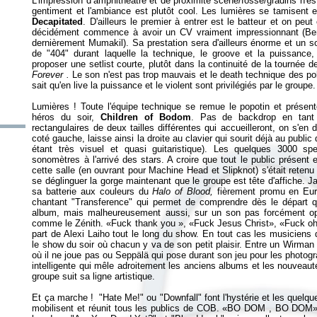
L'impression d’amphithéâtre et de proximité scène/fosse/gradins n'e
gentiment et l'ambiance est plutôt cool. Les lumières se tamisent e
Decapitated
. D'ailleurs le premier à entrer est le batteur et on pe
décidément commence à avoir un CV vraiment impressionnant (Beni
dernièrement Mumakil). Sa prestation sera d'ailleurs énorme et un sou
de "404" durant laquelle la technique, le groove et la puissance,
proposer une setlist courte, plutôt dans la continuité de la tournée 
Forever .
Le son n'est pas trop mauvais et le death technique des pol
sait qu'en live la puissance et le violent sont privilégiés par le groupe
Lumières ! Toute l'équipe technique se remue le popotin et prése
héros du soir,
Children of Bodom
. Pas de backdrop en tant
rectangulaires de deux tailles différentes qui accueilleront, on s'en 
coté gauche, laisse ainsi la droite au clavier qui sourit déjà au publi
étant très visuel et quasi guitaristique). Les quelques 3000 spec
sonomètres à l'arrivé des stars. A croire que tout le public présent
cette salle (en ouvrant pour Machine Head et Slipknot) s'était retenu
se déglinguer la gorge maintenant que le groupe est tête d'affiche. Ja
sa batterie aux couleurs du
Halo of Blood,
fièrement promu en Euro
chantant "Transference" qui permet de comprendre dès le départ qu
album, mais malheureusement aussi, sur un son pas forcément opti
comme le Zénith. «Fuck thank you », «Fuck Jesus Christ», «Fuck oh m
part de Alexi Laiho tout le long du show. En tout cas les musiciens d
le show du soir où chacun y va de son petit plaisir. Entre un Wirma
où il ne joue pas ou Seppälä qui pose durant son jeu pour les photogr
intelligente qui mêle adroitement les anciens albums et les nouveautés
groupe suit sa ligne artistique.
Et ça marche ! "Hate Me!" ou "Downfall" font l'hystérie et les que
mobilisent et réunit tous les publics de COB. «BO DOM , BO DOM» à