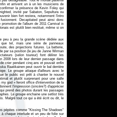
st pas désagréable. Tout le monde patiente
nfin et arrivent un à un les musiciens de
ut confirmer la présence de Kevin Foley qui
ghted, invité par Sabaton, Sepultura ou
venir bien fort restera, notamment l'intro
 fusionnent. Decapitated peut ainsi donc
de promotion de l'album de 2011
Carnival is
onais est plutôt bien restitué, même si on
.
nte peu à peu la grande scène dédiée aux
 que tel, mais une série de panneaux
doute, des projections futures. La batterie,
c de par sa position (le jeu de Janne Wirman
tateurs (selon toureur) font délirer les
 en 2008 lors de leur dernier passage dans
 de crier pendant cinq ans et pouvait enfin
ska Raatikainen peut ouvrir le bal derrière
pe. Le groupe attaque d'ailleurs avec le
e le public est prêt à chanter le nouvel
mal et plutôt surprenant pour une salle
y god » feront office d'intervention de la
onnent l'impression (sincère?) d'apprécier
n qui prend des photos durant les passages
aphes. Le groupe enchaine une setlist très
. Malgré tout ce qui a été écrit ou dit, le
lques pépites comme "Kissing The Shadows"
 chaque interlude et un peu de folie sur