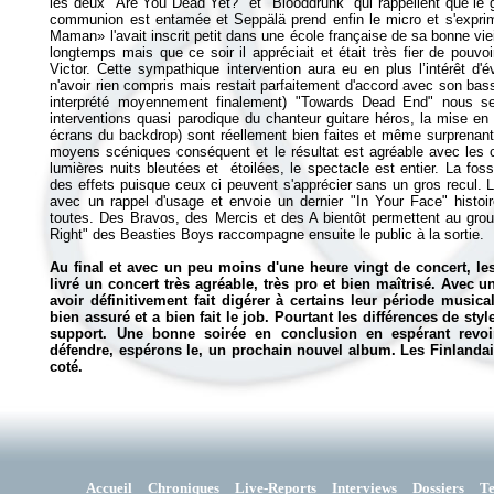
les deux "Are You Dead Yet?" et "Blooddrunk" qui rappellent que le gr
communion est entamée et Seppälä prend enfin le micro et s'expri
Maman» l'avait inscrit petit dans une école française de sa bonne vieill
longtemps mais que ce soir il appréciait et était très fier de pouvo
Victor. Cette sympathique intervention aura eu en plus l’intérêt d'
n'avoir rien compris mais restait parfaitement d'accord avec son bas
interprété moyennement finalement) "Towards Dead End" nous se
interventions quasi parodique du chanteur guitare héros, la mise en 
écrans du backdrop) sont réellement bien faites et même surprenant
moyens scéniques conséquent et le résultat est agréable avec les 
lumières nuits bleutées et étoilées, le spectacle est entier. La foss
des effets puisque ceux ci peuvent s'apprécier sans un gros recul. 
avec un rappel d'usage et envoie un dernier "In Your Face" histoir
toutes. Des Bravos, des Mercis et des A bientôt permettent au group
Right" des Beasties Boys raccompagne ensuite le public à la sortie.
Au final et avec un peu moins d'une heure vingt de concert, l
livré un concert très agréable, très pro et bien maîtrisé. Avec un
avoir définitivement fait digérer à certains leur période musi
bien assuré et a bien fait le job. Pourtant les différences de sty
support. Une bonne soirée en conclusion en espérant revoir
défendre, espérons le, un prochain nouvel album. Les Finlandai
coté.
Accueil
Chroniques
Live-Reports
Interviews
Dossiers
T