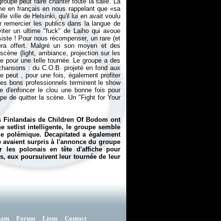
oupe peut faire chanter toute la salle. La
me en français en nous rappelant que «sa
e ville de Helsinki, qu'il lui en avait voulu
ir remercier les publics dans la langue de
éviter un ultime "fuck" de Laiho qui avoue
siste ! Pour nous récompenser, un rare (et
ra offert. Malgré un son moyen et des
scène (light, ambiance, projection sur les
e pour une telle tournée. Le groupe a des
chansons : du C.O.B. projeté en fond aux
e peut , pour une fois, également profiter
Les bons professionnels terminent le show
e d'enfoncer le clou une bonne fois pour
e de quitter la scène. Un "Fight for Your
es Finlandais de Children Of Bodom ont
e setlist intelligente, le groupe semble
cale polémique. Decapitated a également
le avaient surpris à l'annonce du groupe
 les polonais en tête d'affiche pour
s, eux poursuivent leur tournée de leur
eam
Forum
Liens
Contact