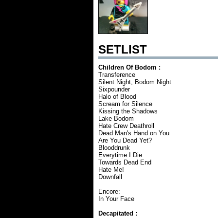
SETLIST
Children Of Bodom :
Transference
Silent Night, Bodom Night
Sixpounder
Halo of Blood
Scream for Silence
Kissing the Shadows
Lake Bodom
Hate Crew Deathroll
Dead Man's Hand on You
Are You Dead Yet?
Blooddrunk
Everytime I Die
Towards Dead End
Hate Me!
Downfall
Encore:
In Your Face
Decapitated :