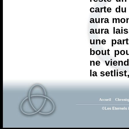
carte du 
aura mon
aura lai
une part
bout pou
ne viend
la setli
Accueil
Chroniq
©Les Eternels 