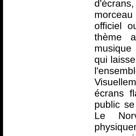
d'écrans
morceau 
officiel
thème a
musique t
qui laiss
l'ensem
Visuellem
écrans f
public s
Le Norv
physiquem