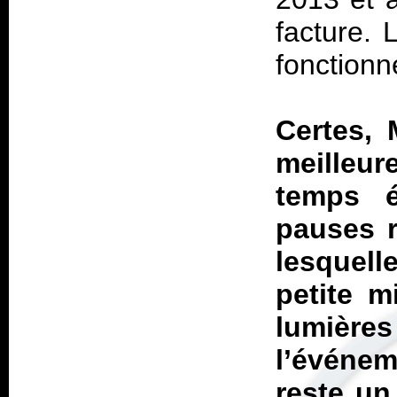
facture.
L
fonctionn
Certes, 
meilleu
temps é
pauses r
lesquell
petite m
lumières
l’événe
reste un