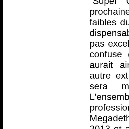
"Super C
prochain
faibles d
dispensa
pas excel
confuse 
aurait a
autre ex
sera m
L'ensemb
professi
Megadeth
2013 et a