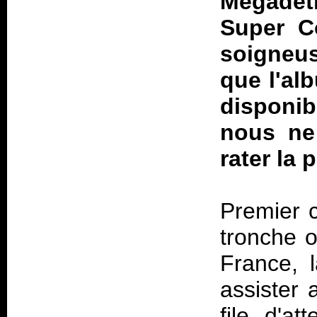
Megade
Super Co
soigneus
que l'al
disponib
nous ne
rater la 
Premier c
tronche o
France, 
assister 
file d'a