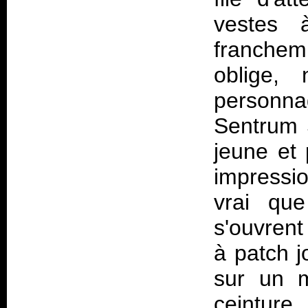
vestes 
franchem
oblige,
personnag
Sentrum S
jeune et 
impressi
vrai qu
s'ouvrent
à patch j
sur un m
ceintur