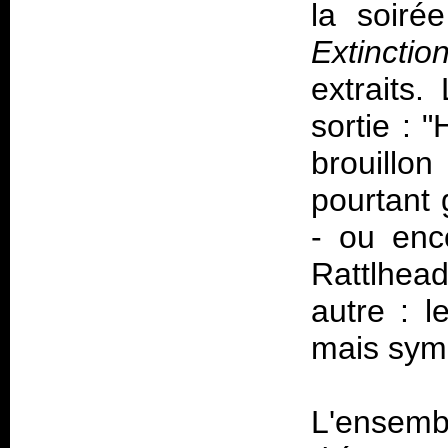
la soir
Extinctio
extraits
sortie : 
brouillo
pourtant g
- ou enc
Rattlhead
autre : l
mais sym
L'ensemb