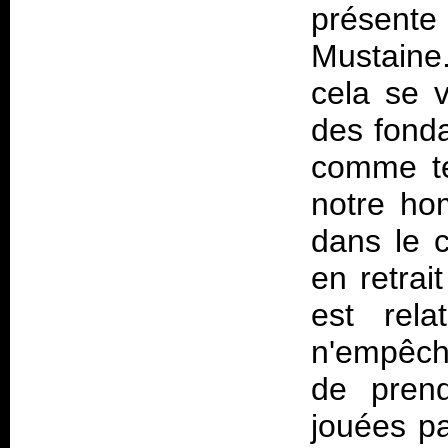
présente
Mustaine.
cela se v
des fonda
comme tel
notre ho
dans le c
en retrai
est rela
n'empêch
de prend
jouées pa