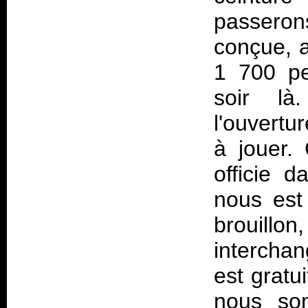
passeron
conçue, a
1 700 pe
soir là
l'ouvertu
à jouer.
officie d
nous est
brouill
intercha
est gratu
nous som