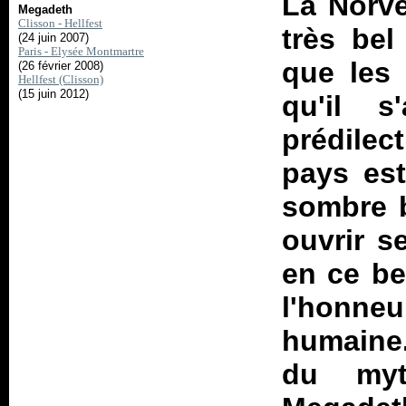
La Norvè
Megadeth
Clisson - Hellfest
très bel
(24 juin 2007)
Paris - Elysée Montmartre
que les 
(26 février 2008)
Hellfest (Clisson)
(15 juin 2012)
qu'il 
prédilec
pays est
sombre b
ouvrir s
en ce be
l'honne
humaine
du myth