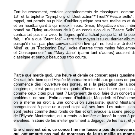
Fort heureusement, certains enchaînements de classiques, comme
18" et la triplette "Symphony of Destruction"/"Trust"/"Peace Sells
rappel, ont permis au public d’oublier quelque peu ses malheurs et de
et en headbangant à qui mieux mieux. Grisé, MegaDave s’est même 
brandi sa Flying au-dessus de lui) en conclusion d’un "Peace Sells"
contrastait pas mal avec le flegme qu’il affichait jusque là, et le publ
fait, il n’y a que "Burnt Ice" – titre très moyen issu du dernier albu
puisqu’il n’est pas plus convaincant en live qu’il ne l’est sur
United 
Mind" ou un "Reckoning Day", voire d’autres titres moins fréquem
of Consequences" ou "Mary Jane" (parmi tant d’autres) auraient d
Parce que merde quoi, une heure et demie de concert après quasimen
On sait très bien que l’Elysée Montmartre interdit aux groupes de jou
commencé dès l’ouverture des portes, et si la préparation de la sc
longtemps, c’est presque trois quarts d’heure - une heure que l’on a
comme ceux cités plus haut ? Largement de quoi faire d’un concer
problèmes de son ! Enfin comme d’habitude, Megadeth et l’évènementi
on a même eu droit à une conclusion surréaliste, quand Mustaine
baragouinant à peine un «
good night
» à ses fans. Les autres zicos
sont restés comme deux ronds de flan et ont évacué la scène précipit
de l’Élysée Montmartre, qui a remis la lumière et lancé la sono à p
envolées, histoire de les inviter gentiment à dégager. Je les hais, et 
Une chose est sûre, ce concert ne me laissera pas de souvenir
qui ont amputé pas mal de morceaux de leurs meilleurs moment