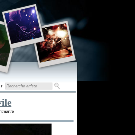
T
ile
ntmartre