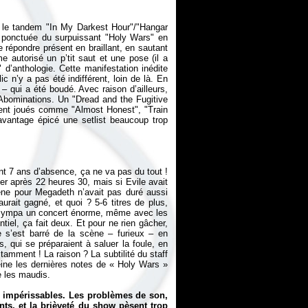
 le tandem "In My Darkest Hour"/"Hangar
", ponctuée du surpuissant "Holy Wars" en
 répondre présent en braillant, en sautant
autorisé un p’tit saut et une pose (il a
 d’anthologie. Cette manifestation inédite
ic n’y a pas été indifférent, loin de là. En
m – qui a été boudé. Avec raison d’ailleurs,
Abominations
. Un "Dread and the Fugitive
ment joués comme "Almost Honest", "Train
avantage épicé une setlist beaucoup trop
t 7 ans d’absence, ça ne va pas du tout !
er après 22 heures 30, mais si Evile avait
ène pour Megadeth n’avait pas duré aussi
urait gagné, et quoi ? 5-6 titres de plus,
t sympa un concert énorme, même avec les
el, ça fait deux. Et pour ne rien gâcher,
 s’est barré de la scène – furieux – en
, qui se préparaient à saluer la foule, en
amment ! La raison ? La subtilité du staff
eine les dernières notes de « Holy Wars »
je les maudis.
s impérissables. Les problèmes de son,
s, et la brièveté du show pèsent trop