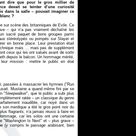
ant dire que pour le gros millier de
ce devait se teinter d’une curiosité
és dans la salle – pouvait imaginer ce
 blanc ?
ée sur scène des britanniques de Evile. Ce
ave
– qui n’a pas vraiment déchaîné les
d’un sacré paquet de bons groupes parmi
ceaux stéréotypés ou pompés sur Slayer et
urer en bonne place. Leur prestation était
e technique mais … mais pas de supplément
sont ceux qui les ont salués avant de sortir
gadeth depuis le balcon. Un hommage mérité,
 leur mission : mettre le public en état
sser, passées à massacrer les hymnes ("Run
fusait. Mustaine a quand même fini par se
n "Sleepwalker", que le public a subi plus
omplètement ratée – un classique du genre
rfaitement inaudible, car noyé dans un
e son merdique a été le gros point noir du
plus flagrants, n’a jamais réussi à faire en
 Dommage, car les solos ont une certaine
de "Washington Is Next" et – plus grave –
e (y compris le passage arabisant, bien