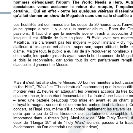
hommes défendaient l’album
The World Needs a Hero
. Aut
spectateurs venus acclamer le retour du rouquin, l’impatien
certaine… Qui en effet - outre les quelques vétérans dissémin
qu’allait donner un show de Megadeth dans une salle chauffée à
Les hostilités ont commencé sur les coups de 20 heures avec l’arriv
jeune groupe a sorti il y a peu un premier album –
Enter the Gr
passions. Il faut dire que la nouvelle scène thrash a accouché 
lesquels il est difficile de faire sa place. Et Evile, avec ses mor
Metallica, n’a clairement pas les moyens – pour l’instant – d’y fig
d’ailleurs à l’image de cet album : super son, super attitude, bell
d’âme. Malgré tout, le public a eu l’air de s’y retrouver et nombreux 
de la salle, les quatre gaillards ayant suivi la fin du concert de Me
je dois le reconnaître, car après tout ils ont parfaitement rempli
Mais il s’est fait attendre, le Messie. 30 bonnes minutes à tout ca
to the Hills", "Walk" et "Thunderstruck" notamment) que la sono dif
montrer vers 21 heures en attaquant les premiers accords du très bo
qu’autre chose, le son étant épouvantable. La faute à une balance c
– avec une batterie beaucoup trop mise en avant et un chant pa
effroyable magma sonore (tout comme les parties lead d’ailleurs). C
concert, et l’ingé son, même s’il a corrigé rapidement les travers les 
sorte que le jeu de Chris Broderick soit parfaitement perceptible.
importance dans le thrash (sic). Ainsi ceux de "Skin O’My Teeth", 
ceux de "Hangar 18" et de "Holy Wars" sont-ils passés à la trapp