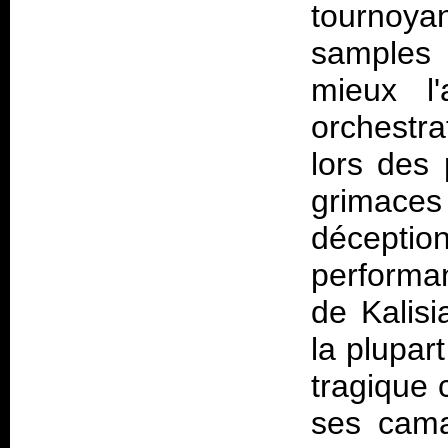
tournoy
samples 
mieux l
orchestra
lors des
grimace
décept
performa
de Kalis
la plupart
tragique 
ses cama