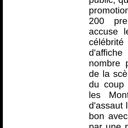
promotio
200 prem
accuse l
célébrit
d'affiche
nombre p
de la scè
du coup 
les Mon
d'assaut 
bon avec
par une p