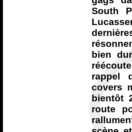
gags da
South P
Lucassen
dernière
résonnent
bien dur
réécout
rappel
covers m
bientôt 
route p
rallumen
scène et