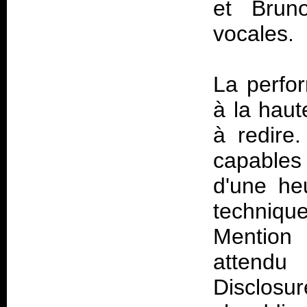
et Bruno
vocales.
La perfor
à la haut
à redire
capables
d'une he
techniq
Mention s
attendu
Disclos