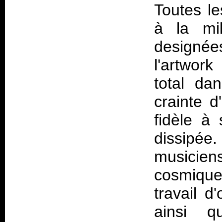
Toutes le
à la mil
designé
l'artwor
total d
crainte d
fidèle à 
dissipée
musicien
cosmique 
travail d
ainsi 