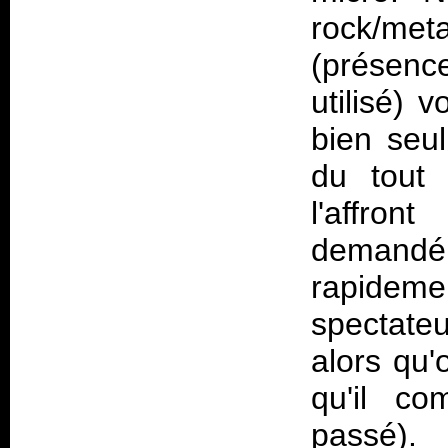
rock/me
(présenc
utilisé) 
bien seul
du tout 
l'affro
demandé
rapideme
spectate
alors qu
qu'il co
passé).