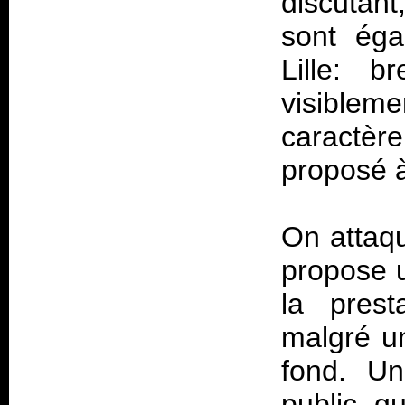
discutant
sont éga
Lille: b
visiblem
caractèr
proposé à
On attaq
propose 
la prest
malgré u
fond. Un
public, qu