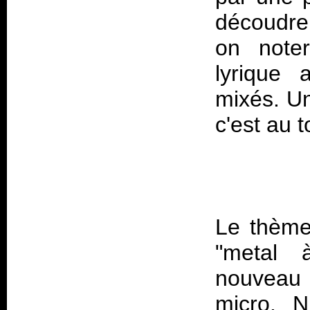
découdre
on note
lyrique 
mixés. Un
c'est au t
Le thème
"metal 
nouveau u
micro. 