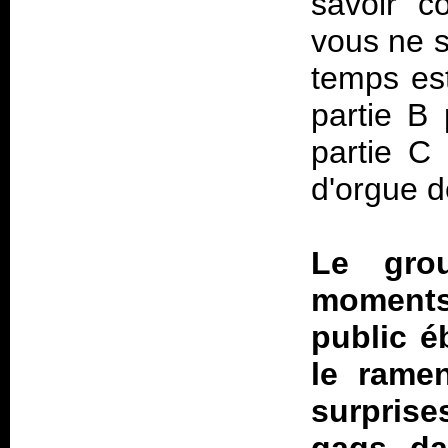
savoir c
vous ne s
temps est
partie B 
partie C 
d'orgue 
Le grou
moments
public é
le ramen
surprise