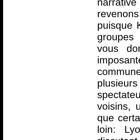
narrative
revenons
puisque K
groupes
vous do
imposant
commune. 
plusieurs
spectat
voisins, 
que certa
loin: L