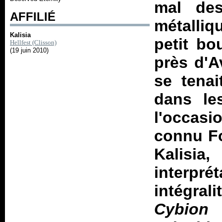
mal des
AFFILIÉ
métalliq
Kalisia
petit bo
Hellfest (Clisson)
(19 juin 2010)
près d'A
se tenai
dans le
l'occasi
connu Fo
Kalisia,
interpré
intégral
Cybion