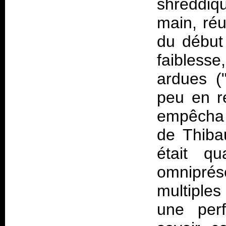
shreddiqu
main, réu
du début
faibless
ardues (
peu en re
empêcha d
de Thiba
était q
omnipré
multiples
une perf