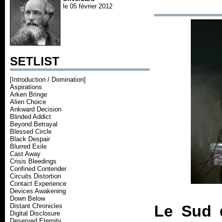
le 05 février 2012
SETLIST
[Introduction / Domination]
Aspirations
Arken Bringe
Alien Choice
Ankward Decision
Blinded Addict
Beyond Betrayal
Blessed Circle
Black Despair
Blurred Exile
Cast Away
Crisis Bleedings
Confined Contender
Circuits Distortion
Contact Experience
Devices Awakening
Down Below
Distant Chronicles
Le Sud 
Digital Disclosure
Deserved Eternity