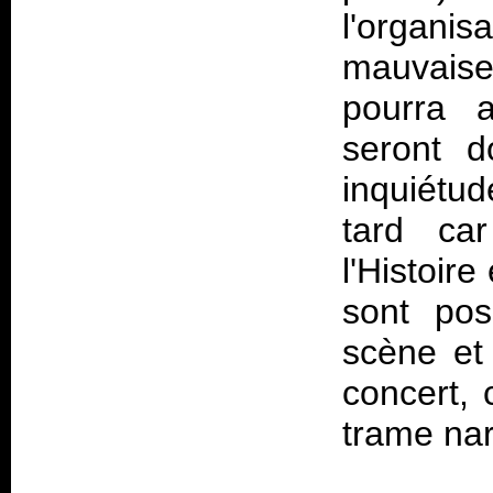
l'organ
mauvaise 
pourra a
seront d
inquiétud
tard ca
l'Histoir
sont pos
scène et
concert, 
trame nar