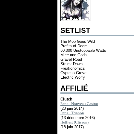
SETLIST
The Mob Goes Wild
Profits of Doom
50,000 Unstoppable Watts
Mice and Gods
Gravel Road
Struck Down
Freakonomics
Cypress Grove
Electric Worry
AFFILIÉ
Clutch
Paris - Nouveau Casino
(20 juin 2014)
Paris - Trianon
(13 décembre 2016)
Hellfest (Clisson)
(18 juin 2017)