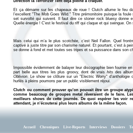
Direction la Terrorizer Tent déjà pleine à craquer.
Et ça démarre sur les chapeaux de roue ! Clutch allume le feu da
l’excellent "The Mob Goes Wild." Titre prémonitoire puisque la foule
set survolté qui suivent. Il faut dire ce stoner rock bluesy donne 
Quelle énergie ! C’est le festival du riff qui claque et qui swingue. O
Mais celui qui m’a le plus scotchée, c’est Neil Fallon. Quel fron
captivé à juste titre par son charisme naturel. Et pourtant, c’est à pein
se donne à fond et met toutes ses tripes et sa puissance dans son ch
Impossible évidemment de balayer leur discographie bien fournie en 
part belle aux titres les plus groovy, dont de vrais
hits
des albu
Oblivion
. Le show se clôture sur un "Electric Worry" d’anthologie
hurlés à pleins poumons par un public visiblement réjoui.
Clutch ou comment prouver qu’on pouvait être un groupe atypiq
comme beaucoup de groupes metal rêveraient de le faire. Les
meilleurs shows de cette journée. De quoi espérer les voir re
attendant, je n’écouterai plus leurs albums de la même façon.
Accueil
Chroniques
Live-Reports
Interviews
Dossiers
T