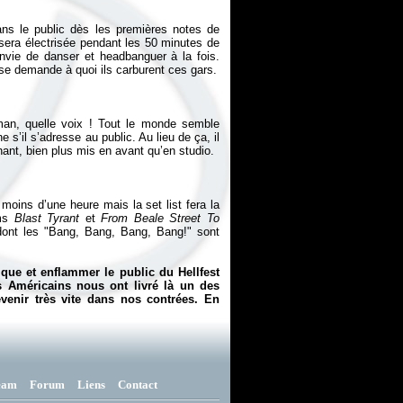
ns le public dès les premières notes de
 sera électrisée pendant les 50 minutes de
envie de danser et headbanguer à la fois.
n se demande à quoi ils carburent ces gars.
tman, quelle voix ! Tout le monde semble
e s’il s’adresse au public. Au lieu de ça, il
ant, bien plus mis en avant qu’en studio.
moins d’une heure mais la set list fera la
ms
Blast Tyrant
et
From Beale Street To
 dont les "Bang, Bang, Bang, Bang!" sont
ue et enflammer le public du Hellfest
 Américains nous ont livré là un des
venir très vite dans nos contrées. En
eam
Forum
Liens
Contact