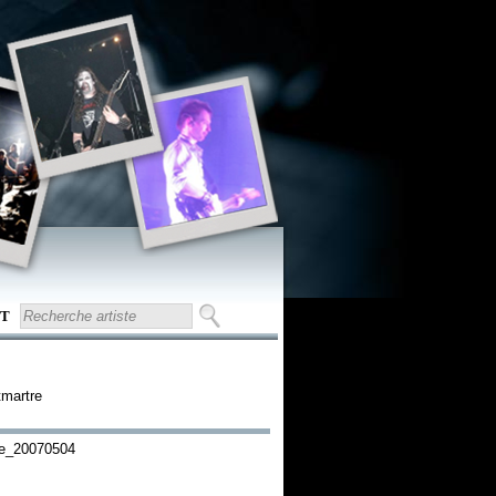
T
tmartre