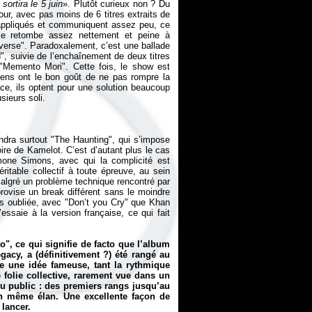
rtira le 5 juin
». Plutôt curieux non ? Du
our, avec pas moins de 6 titres extraits de
appliqués et communiquent assez peu, ce
nce retombe assez nettement et peine à
verse". Paradoxalement, c’est une ballade
", suivie de l’enchaînement de deux titres
"Memento Mori". Cette fois, le show est
ciens ont le bon goût de ne pas rompre la
ce, ils optent pour une solution beaucoup
ndra surtout "The Haunting", qui s’impose
re de Kamelot. C’est d’autant plus le cas
imone Simons, avec qui la complicité est
itable collectif à toute épreuve, au sein
, malgré un problème technique rencontré par
rovise un break différent sans le moindre
as oubliée, avec "Don’t you Cry" que Khan
essaie à la version française, ce qui fait
o", ce qui signifie de facto que l’album
egacy
, a (définitivement ?) été rangé au
tre une idée fameuse, tant la rythmique
 folie collective, rarement vue dans un
du public : des premiers rangs jusqu’au
un même élan. Une excellente façon de
 lancer.