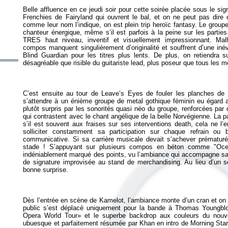
Belle affluence en ce jeudi soir pour cette soirée placée sous le sig
Frenchies de Fairyland qui ouvrent le bal, et on ne peut pas dire q
comme leur nom l’indique, on est plein trip heroïc fantasy. Le grou
chanteur énergique, même s’il est parfois à la peine sur les parties
TRES haut niveau, inventif et visuellement impressionnant. Mal
compos manquent singulièrement d’originalité et souffrent d’une in
Blind Guardian pour les titres plus lents. De plus, on retiendra su
C’est ensuite au tour de Leave’s Eyes de fouler les planches de la
s’attendre à un énième groupe de metal gothique féminin eu égard au
plutôt surpris par les sonorités quasi néo du groupe, renforcées pa
qui contrastent avec le chant angélique de la belle Norvégienne. La pa
s’il est souvent aux fraises sur ses interventions death, cela ne l
solliciter constamment sa participation sur chaque refrain o
communicative. Si sa carrière musicale devait s’achever prématur
stade ! S’appuyant sur plusieurs compos en béton comme "Oce
indéniablement marqué des points, vu l’ambiance qui accompagne sa s
de signature improvisée au stand de merchandising. Au lieu d’un se
Dès l’entrée en scène de Kamelot, l’ambiance monte d’un cran et on
public s’est déplacé uniquement pour la bande à Thomas Youngbloo
Opera World Tour» et le superbe backdrop aux couleurs du nouve
ubuesque et parfaitement résumée par Khan en intro de Morning Sta