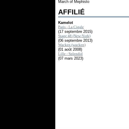
March of Mephisto
AFFILIÉ
Kamelot
Paris - La Cigale
(17 septembre 2015)
Stage 48 (New-York)
(06 septembre 2013)
Wacken (wacken)
(01 août 2008)
Lille - Splendid
(07 mars 2023)