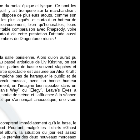
ne du metal épique et lyrique. Ce sont les
u’il y ait tromperie sur la marchandise :
pe dispose de plusieurs atouts, comme son
 les plus aiguës, et surtout un batteur de
heureusement, bien qu’honorables, leurs
évitable comparaison avec Rhapsody, voire
rtout de cette prestation l’attitude aussi
 salle parisienne. Alors qu’on aurait pu
 passé artistique de Liv Kristine, on est
r des parties de basse souvent slappées et
rtie spectacle est assurée par Alex Krull :
’empêche pas de haranguer le public et de
u break musical, avec sa bonne humeur
ément, on l’imagine bien speaker dans un
an’s Way" ou "Elegy", Leave’s Eyes a
ortie de scène et l’affluence à la séance
t qui s’annonçait anecdotique, une vraie
 comprend immédiatement qu’à la base, le
d. Pourtant, malgré les T-shirts «Ghost
l album, la situation du jour est assez
r, le premier des deux nouveaux morceaux