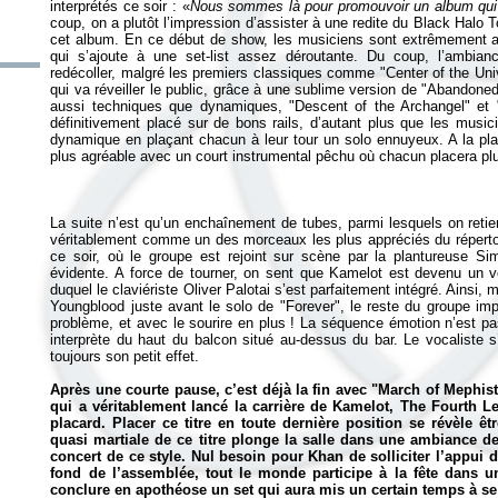
interprétés ce soir : «
Nous sommes là pour promouvoir un album qui so
coup, on a plutôt l’impression d’assister à une redite du Black Halo T
cet album. En ce début de show, les musiciens sont extrêmement 
qui s’ajoute à une set-list assez déroutante. Du coup, l’ambia
redécoller, malgré les premiers classiques comme "Center of the Uni
qui va réveiller le public, grâce à une sublime version de "Abandoned
aussi techniques que dynamiques, "Descent of the Archangel" et 
définitivement placé sur de bons rails, d’autant plus que les musi
dynamique en plaçant chacun à leur tour un solo ennuyeux. A la pla
La suite n’est qu’un enchaînement de tubes, parmi lesquels on retie
véritablement comme un des morceaux les plus appréciés du répertoi
ce soir, où le groupe est rejoint sur scène par la plantureuse S
évidente. A force de tourner, on sent que Kamelot est devenu un vér
duquel le claviériste Oliver Palotai s’est parfaitement intégré. Ainsi
Youngblood juste avant le solo de "Forever", le reste du groupe imp
problème, et avec le sourire en plus ! La séquence émotion n’est p
interprète du haut du balcon situé au-dessus du bar. Le vocaliste s’
toujours son petit effet.
Après une courte pause, c’est déjà la fin avec "March of Mephist
qui a véritablement lancé la carrière de Kamelot,
The Fourth L
placard. Placer ce titre en toute dernière position se révèle ê
quasi martiale de ce titre plonge la salle dans une ambiance de
concert de ce style. Nul besoin pour Khan de solliciter l’appui 
fond de l’assemblée, tout le monde participe à la fête dans 
conclure en apothéose un set qui aura mis un certain temps à se