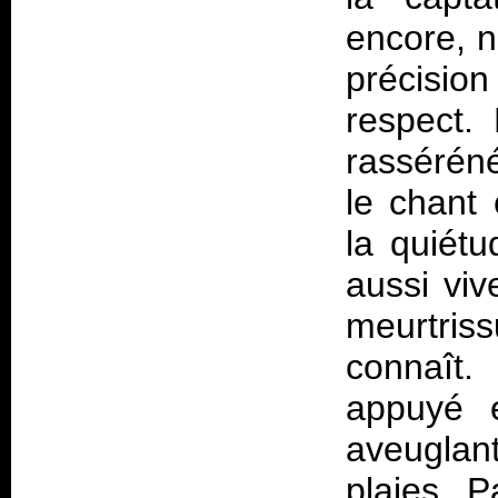
encore, nu
précision
respect. 
rasséréné
le chant 
la quiét
aussi vi
meurtris
connaît.
appuyé e
aveuglan
plaies. 