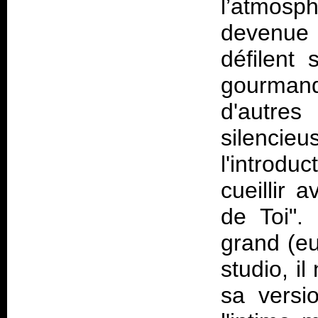
l’atmosp
devenue 
défilent
gourmand
d'autre
silenci
l'introdu
cueillir 
de Toi". 
grand (eu
studio, i
sa versi