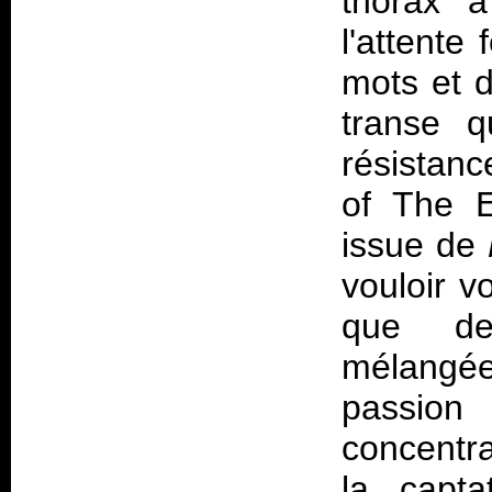
thorax à
l'attente 
mots et d
transe q
résistanc
of The E
issue de
vouloir v
que de 
mélang
passio
concentra
la capta