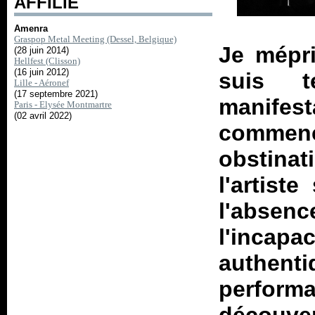
AFFILIÉ
Amenra
Graspop Metal Meeting (Dessel, Belgique)
Je mépri
(28 juin 2014)
Hellfest (Clisson)
(16 juin 2012)
suis 
Lille - Aéronef
(17 septembre 2021)
manifest
Paris - Elysée Montmartre
(02 avril 2022)
commen
obstin
l'artist
l'abse
l'incap
authe
performa