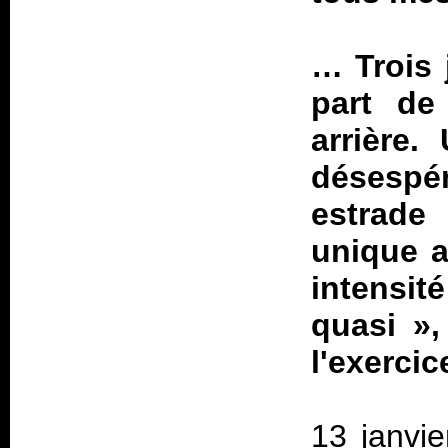
… Trois 
part de
arrière
désespér
estrade
unique a
intensit
quasi
»,
l'exercic
13 janvie