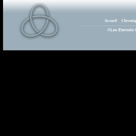
Accueil
Chroniq
©Les Eternels 