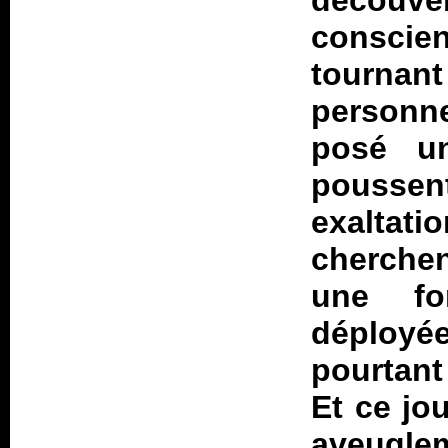
découv
conscien
tourna
personne
posé u
poussent
exalta
cherchen
une fo
déploy
pourtant
Et ce jou
aveugl