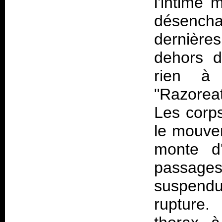
l'intime
désench
dernière
dehors d
rien à 
"Razorea
Les corp
le mouve
monte d'
passage
suspendu
rupture.