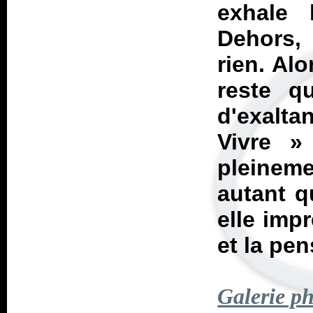
exhale 
Dehors, 
rien. Alo
reste q
d'exalta
Vivre
»
pleinem
autant q
elle imp
et la pen
Galerie p