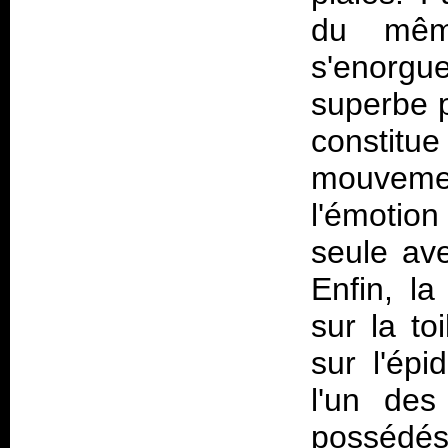
du mêm
s'enorgue
superbe p
constit
mouvemen
l'émotion
seule ave
Enfin, la
sur la t
sur l'ép
l'un des
possédés