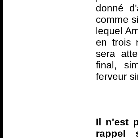
donné d'
comme sig
lequel A
en trois
sera att
final, s
ferveur s
Il n'est
rappel s