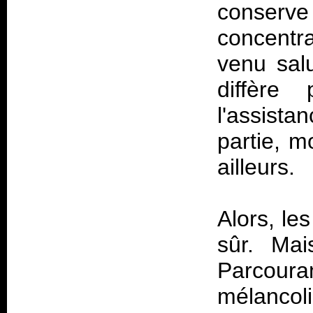
conserve
concentra
venu sal
diffèr
l'assista
partie, m
ailleurs.
Alors, le
sûr. Mai
Parcoura
mélancol