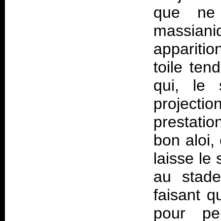
que ne
massian
appariti
toile ten
qui, le 
projectio
prestati
bon aloi,
laisse le
au stade
faisant q
pour pe