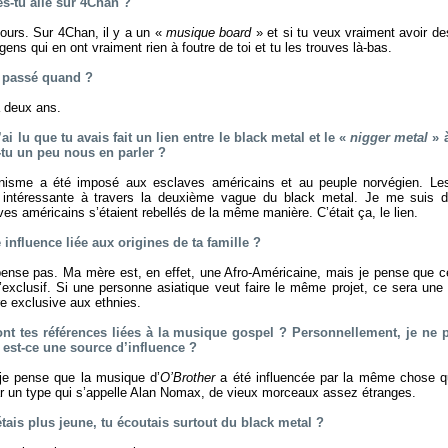
es-tu allé sur 4Chan ?
ours. Sur 4Chan, il y a un «
musique board
» et si tu veux vraiment avoir de
ns qui en ont vraiment rien à foutre de toi et tu les trouves là-bas.
st passé quand ?
 a deux ans.
’ai lu que tu avais fait un lien entre le black metal et le «
nigger metal
» 
-tu un peu nous en parler ?
anisme a été imposé aux esclaves américains et au peuple norvégien. Le
n intéressante à travers la deuxième vague du black metal. Je me suis
ves américains s’étaient rebellés de la même manière. C’était ça, le lien.
ne influence liée aux origines de ta famille ?
ense pas. Ma mère est, en effet, une Afro-Américaine, mais je pense que c
’exclusif. Si une personne asiatique veut faire le même projet, ce sera une
re exclusive aux ethnies.
sont tes références liées à la musique gospel ? Personnellement, je n
est-ce une source d’influence ?
je pense que la musique d’
O’Brother
a été influencée par la même chose qu
ar un type qui s’appelle Alan Nomax, de vieux morceaux assez étranges.
étais plus jeune, tu écoutais surtout du black metal ?