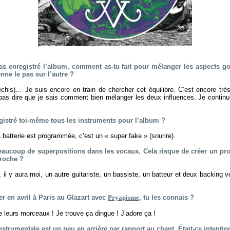
 as enregistré l’album, comment as-tu fait pour mélanger les aspects go
nne le pas sur l’autre ?
échis)… Je suis encore en train de chercher cet équilibre. C’est encore trè
as dire que je sais comment bien mélanger les deux influences. Je continu
egistré toi-même tous les instruments pour l’album ?
 batterie est programmée, c’est un « super fake » (sourire).
beaucoup de superpositions dans les vocaux. Cela risque de créer un pro
proche ?
e, il y aura moi, un autre guitariste, un bassiste, un batteur et deux backing 
er en avril à Paris au Glazart avec
Pryapisme
, tu les connais ?
e leurs morceaux ! Je trouve ça dingue ! J’adore ça !
instrumentale est un peu en arrière par rapport au chant. Était-ce intentio