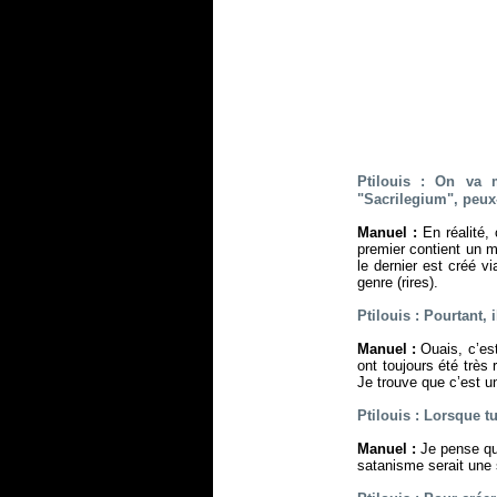
Ptilouis : On va 
"Sacrilegium", peux-
Manuel :
En réalité,
premier contient un m
le dernier est créé v
genre (rires).
Ptilouis : Pourtant, 
Manuel :
Ouais, c’es
ont toujours été très
Je trouve que c’est u
Ptilouis : Lorsque t
Manuel :
Je pense que
satanisme serait une 