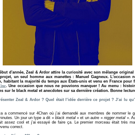
ut d'année, Zeal & Ardor attire la curiosité avec son mélange original 
e projet, un seul homme aux manettes : Manuel Gagneux. L'occasion n
e, habitant la majorité du temps aux États-unis et venu en France pour f
Fine
. Une occasion que nous ne pouvions manquer ! Au menu : histoire
ns sur le black metal et anecdotes sur sa dernière création. Bonne lecture
résenter Zeal & Ardor ? Quel était l’idée derrière ce projet ? J’ai lu qu’
 ça a commencé sur 4Chan où j’ai demandé aux membres de nommer le g
 minutes. Un jour un type a dit «
black metal
» et un autre «
nigger metal
». A
ait assez cool et j’ai essayé de faire ça. Le premier morceau était très m
evenu correct.