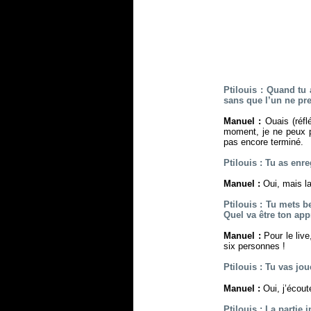
Ptilouis : Quand tu
sans que l’un ne pre
Manuel :
Ouais (réfl
moment, je ne peux p
pas encore terminé.
Ptilouis : Tu as enr
Manuel :
Oui, mais la
Ptilouis : Tu mets 
Quel va être ton ap
Manuel :
Pour le liv
six personnes !
Ptilouis : Tu vas jou
Manuel :
Oui, j’écout
Ptilouis : La partie 