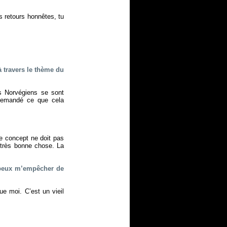
s retours honnêtes, tu
à travers le thème du
s Norvégiens se sont
 demandé ce que cela
e concept ne doit pas
 très bonne chose. La
e peux m’empêcher de
e moi. C’est un vieil