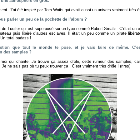
er une atmosphère en gros.
nt. J’ai été inspiré par Tom Waits qui avait aussi un univers vraiment très é
ous parler un peu de la pochette de l’album ?
il de Lucifer qui est superposé sur un type nommé Robert Smalls. C’était un es
ateau puis libéré d’autres esclaves. Il était un peu comme un pirate libérate
 Un total badass !
estion que tout le monde te pose, et je vais faire de même. C’es
on des samples ?
 moi qui chante. Je trouve ça assez drôle, cette rumeur des samples, ca
Je ne sais pas où tu peux trouver ça ! C’est vraiment très drôle ! (rires)