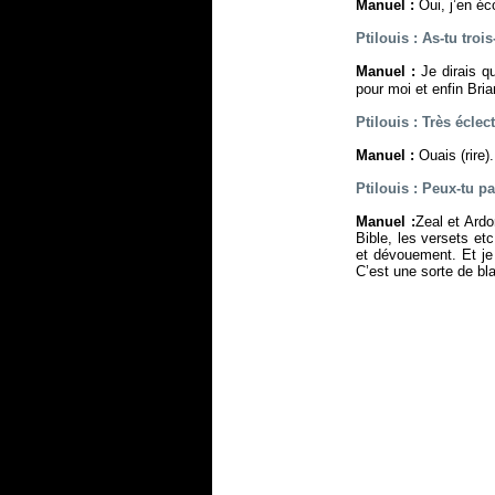
Manuel :
Oui, j’en éc
Ptilouis : As-tu tro
Manuel :
Je dirais q
pour moi et enfin Bri
Ptilouis : Très éclec
Manuel :
Ouais (rire).
Ptilouis : Peux-tu 
Manuel :
Zeal et Ardo
Bible, les versets et
et dévouement. Et je
C’est une sorte de bla