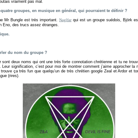
outais vraiment pas mal.
is-quatre groupes, en musique en général, qui pourraient te définir ?
ue Mr Bungle est très important.
Naglfar
qui est un groupe suédois, Björk est
an Eno, des trucs assez étranges.
tique.
parler du nom du groupe ?
r sont deux noms qui ont une très forte connotation chrétienne et tu ne trou
c. Leur signification, c’est pour moi de montrer comment j’aime approcher l
 trouve ça très fun que quelqu’un de très chrétien google Zeal et Ardor et 
gue (rires).