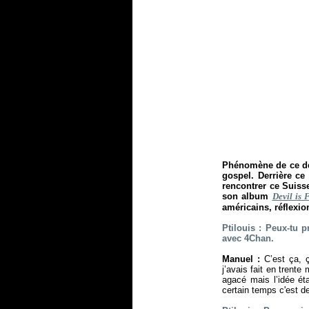
Phénomène de ce déb
gospel. Derrière c
rencontrer ce Suiss
son album
Devil is 
américains, réflexio
Ptilouis : Peux-tu p
avec 4Chan.
Manuel :
C’est ça,
j’avais fait en trente
agacé mais l’idée ét
certain temps c'est d