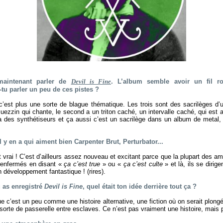
maintenant parler de
Devil is Fine
. L’album semble avoir un fil ro
tu parler un peu de ces pistes ?
 c’est plus une sorte de blague thématique. Les trois sont des sacrilèges d’
uezzin qui chante, le second a un triton caché, un intervalle caché, qui est a
ia des synthétiseurs et ça aussi c’est un sacrilège dans un album de metal
il y en a qui aiment bien Carpenter Brut, Perturbator...
t vrai ! C’est d’ailleurs assez nouveau et excitant parce que la plupart des a
 renfermés en disant «
ça c’est true
» ou «
ça c’est culte
» et là, ils se dirig
n développement fantastique ! (rires).
u as enregistré
Devil is Fine
, quel était ton idée derrière tout ça ?
 c’est un peu comme une histoire alternative, une fiction où on serait plon
sorte de passerelle entre esclaves. Ce n’est pas vraiment une histoire, mais p