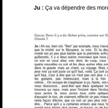
Ju :
Ça va dépendre des mor
Gazus: Donc il y a du lâcher prise, comme sur 
Choule ?
Ju :
Ah oui, bien sûr. "Ben" par exemple, nous n'avo
que la moitié sur le Myspace, tu vois. Et la de
moitié est un peu plus barrée que la première; enfin
guillemets. Il y a deux autres morceaux que nous 
ce soir où vous allez voir, donc du coup, vous 
quatre nouvelles ce soir et les deux autres elles so
dans la gueule mais au chant, ça voyage. Mais 
pour moi ça sort juste ce qu'il faut, voilà. Ça sort j
qu'il faut, c'est à dire que ce n'est pas non plus «
les guitares, pas intéressant, mais à la fois
même… On essaye de s'appliquer à ça. Après, est-
nous réussirons... peut-être que dans quelques m
trouvera ça naze, mais pour l'instant dans l'écrit
nous avons là, nous avons tous cette optiq
d'assainir le truc, de vraiment réfléchir un peu mie
notre façon d'écrire, que ce soit un peu plus mûr
dire… Parce qu'il y a certaines erreurs que nous f
quand nous étions plus jeunes, je trouve, ou de fo