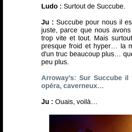
Ludo :
Surtout de
Succube
.
Ju :
Succube
pour nous il e
juste, parce que nous avons 
trop vite et tout. Mais surt
presque froid et hyper… la 
d'un truc beaucoup plus… que
peu plus.
Arroway's: Sur
Succube
il
opéra, caverneux…
Ju :
Ouais, voilà…