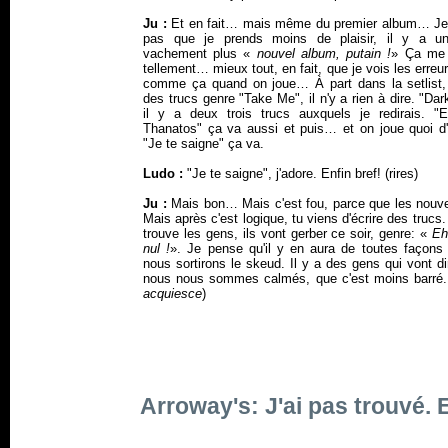
Ju :
Et en fait… mais même du premier album… Je 
pas que je prends moins de plaisir, il y a u
vachement plus «
nouvel album, putain !
» Ça me 
tellement… mieux tout, en fait, que je vois les erreu
comme ça quand on joue… À part dans la setlist, 
des trucs genre "Take Me", il n'y a rien à dire. "Dar
il y a deux trois trucs auxquels je redirais. "
Thanatos" ça va aussi et puis… et on joue quoi d'
"Je te saigne" ça va.
Ludo :
"Je te saigne", j'adore. Enfin bref! (rires)
Ju :
Mais bon… Mais c'est fou, parce que les nouv
Mais après c'est logique, tu viens d'écrire des trucs
trouve les gens, ils vont gerber ce soir, genre: «
Eh,
nul !
». Je pense qu'il y en aura de toutes façons
nous sortirons le skeud. Il y a des gens qui vont d
nous nous sommes calmés, que c'est moins barré.
acquiesce
)
Arroway's: J'ai pas trouvé. E