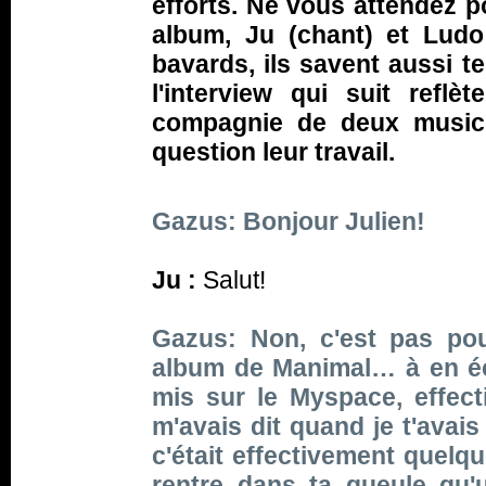
efforts. Ne vous attendez p
album, Ju (chant) et Ludo
bavards, ils savent aussi te
l'interview qui suit ref
compagnie de deux musici
question leur travail.
Gazus: Bonjour Julien!
Ju :
Salut!
Gazus: Non, c'est pas po
album de Manimal… à en éco
mis sur le Myspace, effec
m'avais dit quand je t'avai
c'était effectivement quelq
rentre dans ta gueule qu'u