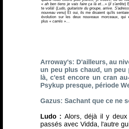
«
ah ben tiens je vais faire ça là et…
» (
il s'arrête
) 
te voilà! (
Ludo, guitariste du groupe, arrive. S'adres
nouveau venu
) Et oui, ils me disaient qu'ils sentai
évolution sur les deux nouveaux morceaux, qui é
plus «
carrés
»…
Arroway's: D'ailleurs, au ni
un peu plus chaud, un peu 
là, c'est encore un cran a
Psykup presque, période
We
Gazus: Sachant que ce ne 
Ludo :
Alors, déjà il y deu
passés avec Vidda, l'autre gu