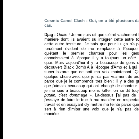
Cosmic Camel Clash : Oui, on a été plusieurs d
cas.
Djag :
Ouais ! Je me suis dit que c'était vachement 
manière dont ils avaient su intégrer cette autre to
cette autre tessiture. Je sais que pour lui ça n'a 
forcément évident de me remplacer à l'époque
qu'étant le premier chanteur pour les gen
connaissaient à l'époque il y a toujours un côté..
quoi. Mais aujourd'hui il y a beaucoup de gens q
découvert Black Bomb A à l'époque d'Arno et à qui 
super bizarre que ce soit ma voix maintenant. Ça
quelque chose avec quoi je n'ai pas vraiment de pr
parce que je le comprends très bien : il y a des g
que j'aimais beaucoup qui ont changé de chanteur 
je me suis à beaucoup moins kiffer, on se dit touj
putain, c'est dommage
». Là-dessus j'ai pas de 
j'essaye de faire le truc à ma manière en respecta
travail et en essayant d'y mettre ma teinte parce qu
sert à rien d'imiter une voix que je n'ai pas de
manière.