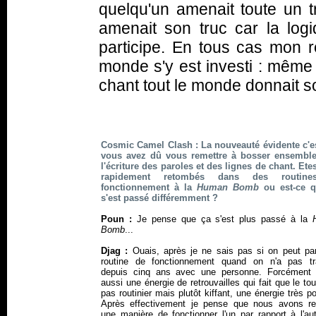
quelqu'un amenait toute un t
amenait son truc car la lo
participe. En tous cas mon r
monde s'y est investi : même 
chant tout le monde donnait s
Cosmic Camel Clash : La nouveauté évidente c'e
vous avez dû vous remettre à bosser ensembl
l'écriture des paroles et des lignes de chant. Ete
rapidement retombés dans des routin
fonctionnement à la
Human Bomb
ou est-ce q
s'est passé différemment ?
Poun :
Je pense que ça s'est plus passé à la
Bomb
...
Djag :
Ouais, après je ne sais pas si on peut par
routine de fonctionnement quand on n'a pas tra
depuis cinq ans avec une personne. Forcément 
aussi une énergie de retrouvailles qui fait que le tou
pas routinier mais plutôt kiffant, une énergie très po
Après effectivement je pense que nous avons re
une manière de fonctionner l'un par rapport à l'au