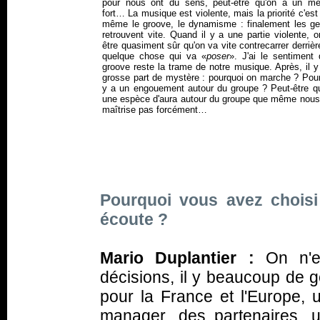
pour nous ont du sens, peut-être qu'on a un m
fort… La musique est violente, mais la priorité c'es
même le groove, le dynamisme : finalement les ge
retrouvent vite. Quand il y a une partie violente, 
être quasiment sûr qu'on va vite contrecarrer derriè
quelque chose qui va «
poser
». J'ai le sentiment 
groove reste la trame de notre musique. Après, il 
grosse part de mystère : pourquoi on marche ? Pour
y a un engouement autour du groupe ? Peut-être qu'
une espèce d'aura autour du groupe que même nous
maîtrise pas forcément…
Pourquoi vous avez choisi
écoute ?
Mario Duplantier :
On n'es
décisions, il y beaucoup de g
pour la France et l'Europe, 
manager, des partenaires, u