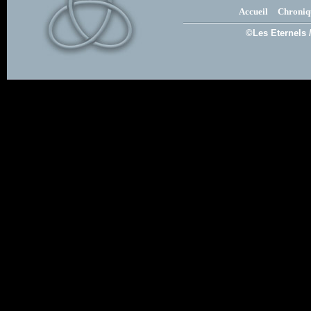
Accueil
Chroniq
©Les Eternels 