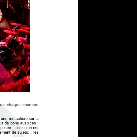
 que chaque chanson
, une métaphore sur la
ous de bons auspices :
mposée. La religion est
lement de sujets... les