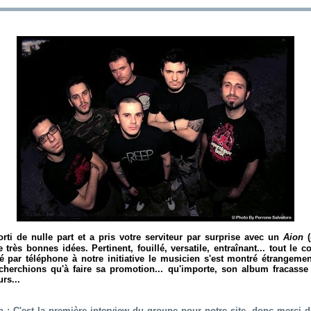
orti de nulle part et a pris votre serviteur par surprise avec un
Aion
(
 très bonnes idées. Pertinent, fouillé, versatile, entraînant... tout le co
té par téléphone à notre initiative le musicien s'est montré étrangem
herchions qu'à faire sa promotion... qu'importe, son album fracasse 
rs...
: C'est la première interview du groupe pour notre site, donc merci d