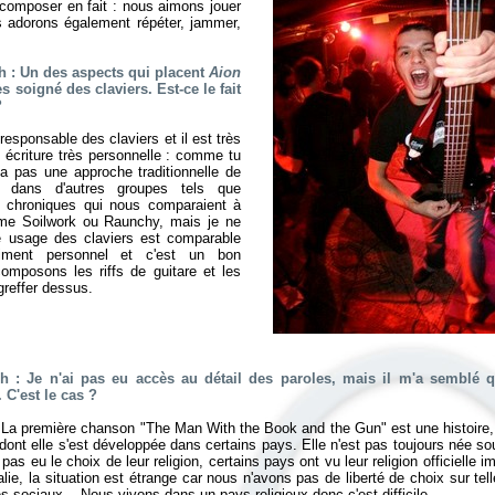
 composer en fait : nous aimons jouer
 adorons également répéter, jammer,
 : Un des aspects qui placent
Aion
ès soigné des claviers. Est-ce le fait
?
 responsable des claviers et il est très
e écriture très personnelle : comme tu
n'a pas une approche traditionnelle de
e dans d'autres groupes tels que
es chroniques qui nous comparaient à
me Soilwork ou Raunchy, mais je ne
 usage des claviers est comparable
aiment personnel et c'est un bon
omposons les riffs de guitare et les
greffer dessus.
 : Je n'ai pas eu accès au détail des paroles, mais il m'a semblé
 C'est le cas ?
 ! La première chanson "The Man With the Book and the Gun" est une histoire
e dont elle s'est développée dans certains pays. Elle n'est pas toujours née s
 pas eu le choix de leur religion, certains pays ont vu leur religion officielle i
Italie, la situation est étrange car nous n'avons pas de liberté de choix sur tel
s sociaux... Nous vivons dans un pays religieux donc c'est difficile.