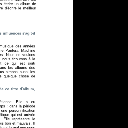
as écrire un album de
 d'écrire le meilleur
influences s'agit-il
musique des années
e Pantera, Machine
es. Nous ne voulons
c nous écoutons à la
t ce qui est sorti
ans les albums des
us aimons aussi les
re quelque chose de
 ce titre d'album,
étienne. Elle a eu
emps : dans la période
 une personnification
fique qui est arrivée
. Elle représente le
is bon et mauvais. Il
ète et le mal que nous