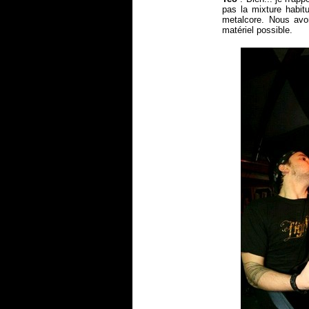
pas la mixture habit
metalcore. Nous avon
matériel possible.