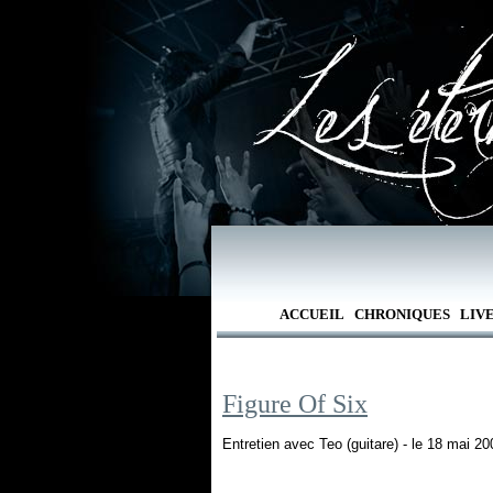
ACCUEIL
CHRONIQUES
LIV
Figure Of Six
Entretien avec Teo (guitare) - le 18 mai 20