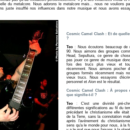
uelle du metalcore. Nous adorons le metalcore mais... nous ne voulions p
s juste insufflé nos influences dans notre musique et nous avons essayé
Cosmic Camel Clash : Et de quelles 
?
Teo
: Nous écoutons beaucoup de 
90. Nous aimons des groupes comm
Head, Sepultura, ce genre de chos
pas jouer ce genre de musique don
fois des trucs plus vieux et tou
récemment. Nous aimons piocher d
groupes formés récemment mais no
vieux trucs. Nous essayons d'écri
personnel et
Aion
est le résultat.
Cosmic Camel Clash : À propos de
que signifie-t-il ?
Teo
: C'est une divinité pré-chr
différentes significations au fil du t
précédant le christianisme elle était
de la Terre, sans la connotation malé
après l'avènement du christianisme
sens qu'a le monde pour nous, à la fo
y a le mal que nous faisons à la plan