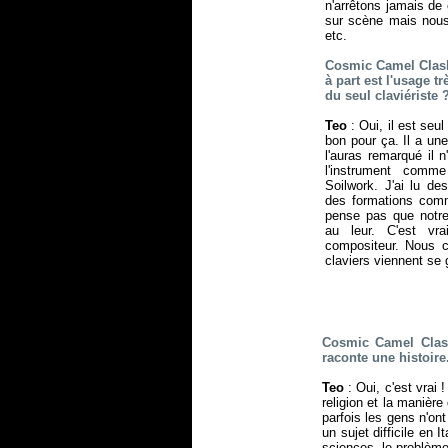
n'arrêtons jamais de
sur scène mais nous
etc.
Cosmic Camel Clash
à part est l'usage tr
du seul claviériste 
Teo
: Oui, il est seul
bon pour ça. Il a un
l'auras remarqué il 
l'instrument comm
Soilwork. J'ai lu d
des formations com
pense pas que notre
au leur. C'est vr
compositeur. Nous c
claviers viennent se 
Cosmic Camel Clash
raconte une histoire.
Teo
: Oui, c'est vrai
religion et la manièr
parfois les gens n'ont
un sujet difficile en 
sciences, le problème