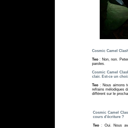
Cosmic Camel Clash :
Teo
: Non, non. Peter 
paroles.
Cosmic Camel Clash 
clair. Est-ce un cho
Teo
: Nous aimons tou
refrains mélodiques d
différent sur le proch
Cosmic Camel Clash 
cours d'écriture ?
Teo
: Oui. Nous av