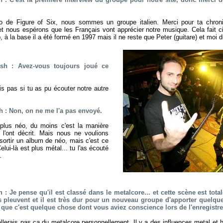
o de Figure of Six, nous sommes un groupe italien. Merci pour ta chro
t nous espérons que les Français vont apprécier notre musique. Cela fait c
, à la base il a été formé en 1997 mais il ne reste que Peter (guitare) et moi du
sh : Avez-vous toujours joué ce
is pas si tu as pu écouter notre autre
 : Non, on ne me l'a pas envoyé.
 plus néo, du moins c'est la manière
s l'ont décrit. Mais nous ne voulions
 sortir un album de néo, mais c'est ce
Celui-là est plus métal... tu l'as écouté
.
: Je pense qu'il est classé dans le metalcore... et cette scène est tota
pleuvent et il est très dur pour un nouveau groupe d'apporter quelque
ce que c'est quelque chose dont vous aviez conscience lors de l'enregistr
pellerais pas ça du metalcore personnellement. Il y a des influences metal et 