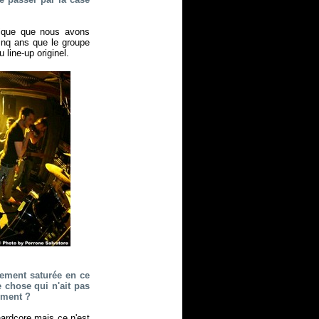
nique que nous avons
inq ans que le groupe
 line-up originel.
lement saturée en ce
 chose qui n'ait pas
ement ?
hardcore mais ce n'est