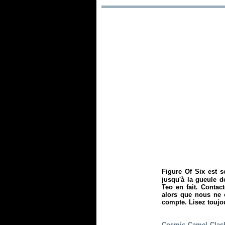
Figure Of Six est s
jusqu'à la gueule de
Teo en fait. Contac
alors que nous ne c
compte. Lisez toujou
Cosmic Camel Clash 