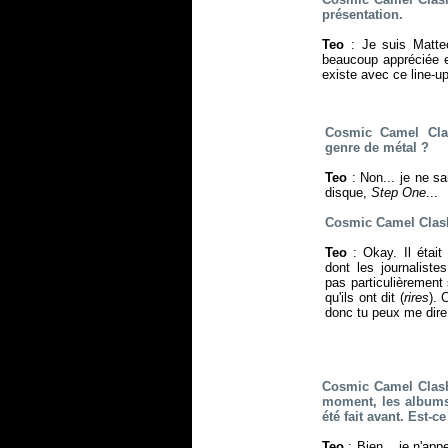
présentation.
Teo
: Je suis Matte
beaucoup appréciée e
existe avec ce line-up
Cosmic Camel Cla
genre de métal ?
Teo
: Non... je ne sa
disque,
Step One
...
Cosmic Camel Clash
Teo
: Okay. Il était
dont les journaliste
pas particulièrement
qu'ils ont dit (
rires
). 
donc tu peux me dire
Cosmic Camel Clash 
moment, les albums 
été fait avant. Est-
Teo
: Bien... je n'ap