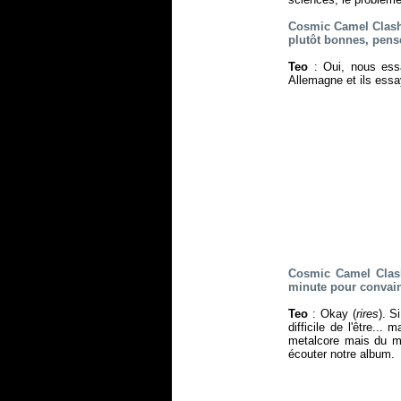
Cosmic Camel Clash 
plutôt bonnes, pens
Teo
: Oui, nous ess
Allemagne et ils essa
Cosmic Camel Clash 
minute pour convain
Teo
: Okay (
rires
). S
difficile de l'être..
metalcore mais du m
écouter notre album.