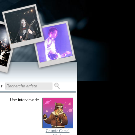
T
Une interview de
Cosmic Camel