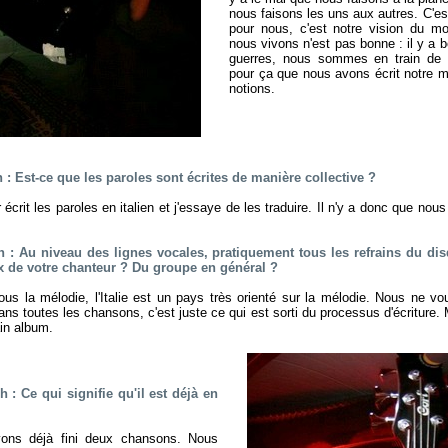
nous faisons les uns aux autres. C'es
pour nous, c'est notre vision du m
nous vivons n'est pas bonne : il y a 
guerres, nous sommes en train de to
pour ça que nous avons écrit notre 
notions.
 Est-ce que les paroles sont écrites de manière collective ?
écrit les paroles en italien et j'essaye de les traduire. Il n'y a donc que nou
: Au niveau des lignes vocales, pratiquement tous les refrains du di
ix de votre chanteur ? Du groupe en général ?
s la mélodie, l'Italie est un pays très orienté sur la mélodie. Nous ne vo
ans toutes les chansons, c'est juste ce qui est sorti du processus d'écriture. 
ain album.
: Ce qui signifie qu'il est déjà en
ons déjà fini deux chansons. Nous