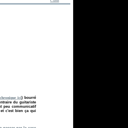
Clash
chronique ici
) bourré
ntraire du guitariste
ent peu communicatif
et c'est bien ça qui
e passer par la case