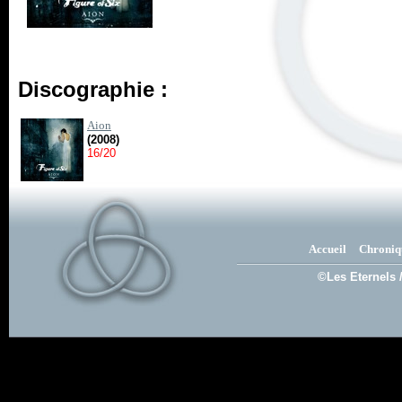
Discographie :
Aion
(2008)
16/20
Accueil
Chroniq
©Les Eternels 