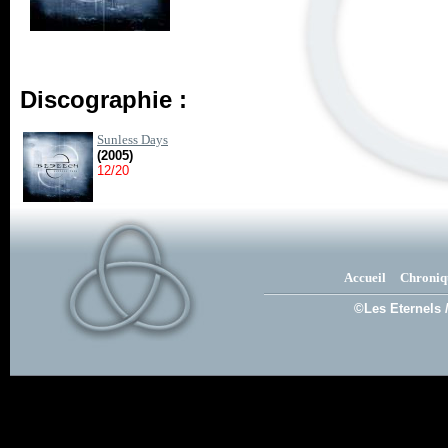
Discographie :
Sunless Days
(2005)
12/20
Accueil
Chroniq
©Les Eternels 