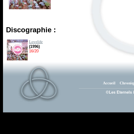
Discographie :
Lovelife
(1996)
16/20
Accueil
Chroniq
©Les Eternels 